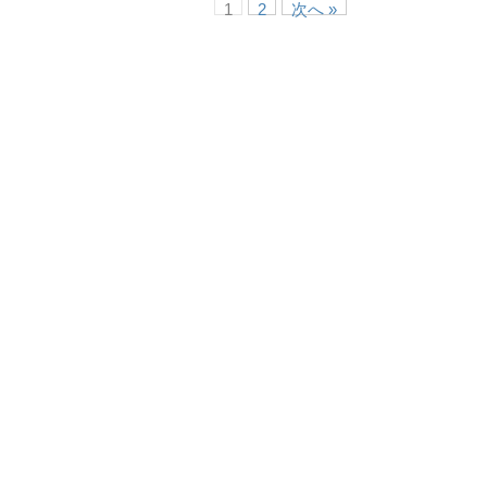
1
2
次へ »