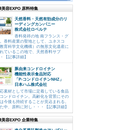
康美容EXPO 原料特集
天然香料・天然有効成分のリ
ーディングカンパニー
株式会社ロベルテ
香料発祥の地 南フランス・グ
。香料産業の聖地として、ユネスコ
教育科学文化機構）の無形文化遺産に
れているこの地で、天然香料サプ
・【記事詳細】
豚由来コンドロイチン
機能性表示食品対応
「P-コンドロイチンNHZ」
日本ハム株式会社
応素材として市場に定着している食品
コンドロイチン。高齢化を背景にその
は今後も持続することが見込まれる。
た中、原料に対し・・・【記事詳細】
康美容EXPO 企業特集