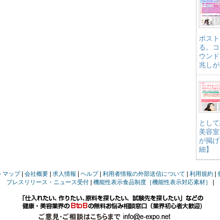
ポスト
る。コ
ウンド
兆しが
として
美容室
が掲げ
細】
トマップ
会社概要
求人情報
ヘルプ
利用者情報の外部送信について
利用規約
プレスリリース・ニュース受付
機能性表示食品制度［機能性表示対応素材］