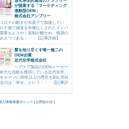
進化系受託製造のアンプリー
が提案する「マーケティング
連動型OEM」
株式会社アンプリー
コロナの動きが水面下で加速してい
ロナ禍で減速を余儀なくされたインバ
需要もようやく規制が解かれ、復調の
みえつつある・・・【記事詳細】
髪を知り尽くす唯一無二の
OEM企業
近代化学株式会社
ヘアケア製品のOEMメーカー
絶大な信頼を獲得している近代化学。
をルーツに90年以上の歴史を刻む同社
るのは「幸せ」という・・・【記事詳
個人情報保護ポリシー
お問合わせ