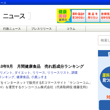
ュース
行政ニュース
プレスリリース
コラム
10年9月 月間健康食品 売れ筋成分ランキング
リメント
,
ダイエット
,
リリース
,
リリースリスト
,
調査
ランキング
,
健康食品
,
小麦ふすま
をインターネットで販売するEコマースサイト「ケンコーコム」
enko.com/）を運営するケンコーコム株式会社（代表取締役:後藤玄利）