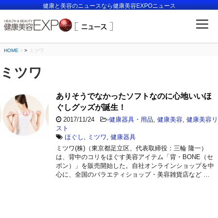
健康と美容のニュースなら健康美容EXPOニュース
HOME
>
ミツワ
ミツワ
ありそうでなかったソフトなのに心地いいほ
ぐしグッズが誕生！
2017/11/24
-
健康器具・用品
,
健康美容
,
健康美容リ
スト
ほぐし
,
ミツワ
,
健康器具
ミツワ(株)（東京都足立区、代表取締役：三輪 隆一）
は、背中のコリをほぐす美容アイテム「背・BONE（セ
ボン）」を販売開始した。自社オンラインショップを中
心に、全国のバラエティショップ・美容雑貨店など …