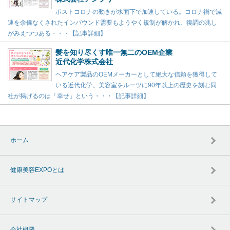
ポストコロナの動きが水面下で加速している。コロナ禍で減
速を余儀なくされたインバウンド需要もようやく規制が解かれ、復調の兆し
がみえつつある・・・【記事詳細】
髪を知り尽くす唯一無二のOEM企業
近代化学株式会社
ヘアケア製品のOEMメーカーとして絶大な信頼を獲得して
いる近代化学。美容室をルーツに90年以上の歴史を刻む同
社が掲げるのは「幸せ」という・・・【記事詳細】
ホーム
健康美容EXPOとは
サイトマップ
会社概要