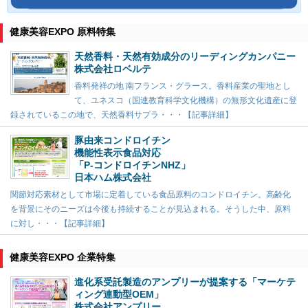
健康美容EXPO 原料特集
天然香料・天然有効成分のリーディングカンパニー
株式会社ロベルテ
香料発祥の地 南フランス・グラース。香料産業の聖地とし
て、ユネスコ（国連教育科学文化機構）の無形文化遺産に登
録されているこの地で、天然香料サプラ・・・【記事詳細】
豚由来コンドロイチン
機能性表示食品対応
「P-コンドロイチンNHZ」
日本ハム株式会社
関節対応素材として市場に定着している食品原料のコンドロイチン。高齢化
を背景にそのニーズは今後も持続することが見込まれる。そうした中、原料
に対し・・・【記事詳細】
健康美容EXPO 企業特集
進化系受託製造のアンプリーが提案する「マーケテ
ィング連動型OEM」
株式会社アンプリー