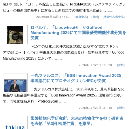
nEF®（以下、nEF）」を配合した製品が、PRISMA2020（システマティックレ
ビューの最新国際基準）に対応した新様式での機能性表示食品とし……
2026年04月14日 17：40
健康食品
原料
機能性表示食品
ロベルテ、「Lipowheat®」がGulfood
Manufacturing 2025にて年間最優秀機能性成分賞を
受賞
〜15年の研究と10件の臨床試験が証明する“飲むスキンケ
ア”の頂点〜 【ドバイ】中東最大規模の国際総合食品・飲料品見本市「Gulfood
Manufacturing 2025」において、……
2026年01月26日 19：58
原料
一丸ファルコス、「BSB Innovation Award 2025」
環境部門にてプロテオグリカンIPCが受賞
一丸ファルコス株式会社は、 2025年9月に、最も革新的な化
粧品や化粧品原料を選定する「BSB Innovation Award 2025」環境部門におい
て、同社化粧品原料「Proteoglycan ……
2026年01月22日 18：15
原料
常磐植物化学研究所、未来の植物化学を担う研究者
を表彰「第3回 松尾仁賞」を贈呈。