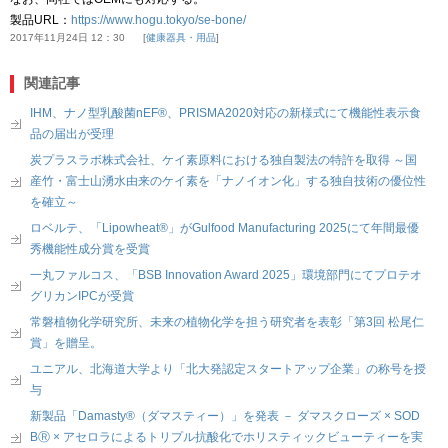
製品
URL
：
https://www.hogu.tokyo/se-bone/
2017年11月24日 12：30
健康器具・用品
関連記事
IHM、ナノ型乳酸菌nEF®、PRISMA2020対応の新様式にて機能性表示食
品の届出が受理
炭プラスラボ株式会社、ケイ素原料における独自製法の特許を取得 ～国
産竹・富士山湧水由来のケイ素を「ナノイオン化」する独自技術の優位性
を確立～
ロベルテ、「Lipowheat®」がGulfood Manufacturing 2025にて年間最優
秀機能性成分賞を受賞
一丸ファルコス、「BSB Innovation Award 2025」環境部門にてプロテオ
グリカンIPCが受賞
常磐植物化学研究所、未来の植物化学を担う研究者を表彰「第3回 松尾仁
賞」を贈呈。
ユニアル、北海道大学より「北大発認定スタートアップ企業」の称号を授
与
新製品「Damasty®（ダマスティー）」を発表 － ダマスクローズ × SOD
BⓇ × アセロラによるトリプル抗酸化でホリスティックビューティーを実