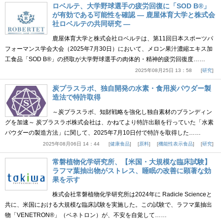
ロベルテ、大学野球選手の疲労回復に「SOD B®」
が有効である可能性を確認 ― 鹿屋体育大学と株式会
社ロベルテの共同研究 ―
鹿屋体育大学と株式会社ロベルテは、第11回日本スポーツパ
フォーマンス学会大会（2025年7月30日）において、メロン果汁濃縮エキス加
工食品「SOD B®」の摂取が大学野球選手の肉体的・精神的疲労回復度……
2025年08月25日 13：58
研究
炭プラスラボ、独自開発の水素・食用炭パウダー製
造法で特許取得
～炭プラスラボ、知財戦略を強化し独自素材のブランディン
グを加速～ 炭プラスラボ株式会社は、かねてより特許出願を行っていた「水素
パウダーの製造方法」に関して、2025年7月10日付で特許を取得した……
2025年08月06日 14：44
健康食品
原料
機能性表示食品
研究
常磐植物化学研究所、【米国・大規模な臨床試験】
ラフマ葉抽出物がストレス、睡眠の改善に顕著な効
果を示す
株式会社常磐植物化学研究所は2024年に Radicle Scienceと
共に、米国における大規模な臨床試験を実施した。この試験で、ラフマ葉抽出
物「VENETRON®」（ベネトロン）が、不安を自覚して……