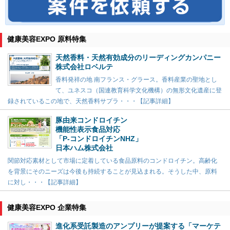
健康美容EXPO 原料特集
天然香料・天然有効成分のリーディングカンパニー
株式会社ロベルテ
香料発祥の地 南フランス・グラース。香料産業の聖地とし
て、ユネスコ（国連教育科学文化機構）の無形文化遺産に登
録されているこの地で、天然香料サプラ・・・【記事詳細】
豚由来コンドロイチン
機能性表示食品対応
「P-コンドロイチンNHZ」
日本ハム株式会社
関節対応素材として市場に定着している食品原料のコンドロイチン。高齢化
を背景にそのニーズは今後も持続することが見込まれる。そうした中、原料
に対し・・・【記事詳細】
健康美容EXPO 企業特集
進化系受託製造のアンプリーが提案する「マーケテ