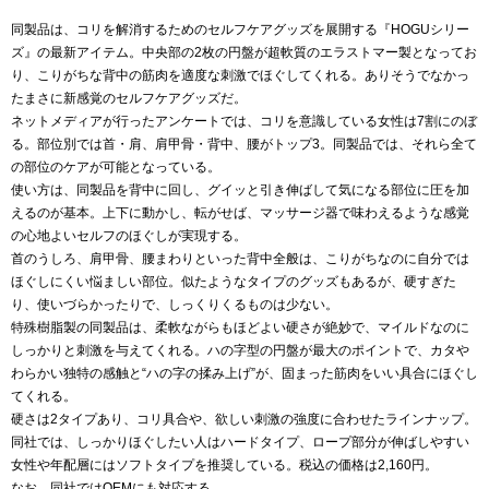
同製品は、コリを解消するためのセルフケアグッズを展開する『
HOGU
シリー
ズ』の最新アイテム。中央部の
2
枚の円盤が超軟質のエラストマー製となってお
り、こりがちな背中の筋肉を適度な刺激でほぐしてくれる。ありそうでなかっ
たまさに新感覚のセルフケアグッズだ。
ネットメディアが行ったアンケートでは、コリを意識している女性は
7
割にのぼ
る。部位別では首・肩、肩甲骨・背中、腰がトップ
3
。同製品では、それら全て
の部位のケアが可能となっている。
使い方は、同製品を背中に回し、グイッと引き伸ばして気になる部位に圧を加
えるのが基本。上下に動かし、転がせば、マッサージ器で味わえるような感覚
の心地よいセルフのほぐしが実現する。
首のうしろ、肩甲骨、腰まわりといった背中全般は、こりがちなのに自分では
ほぐしにくい悩ましい部位。似たようなタイプのグッズもあるが、硬すぎた
り、使いづらかったりで、しっくりくるものは少ない。
特殊樹脂製の同製品は、柔軟ながらもほどよい硬さが絶妙で、マイルドなのに
しっかりと刺激を与えてくれる。ハの字型の円盤が最大のポイントで、カタや
わらかい独特の感触と
“
ハの字の揉み上げ
”
が、固まった筋肉をいい具合にほぐし
てくれる。
硬さは
2
タイプあり、コリ具合や、欲しい刺激の強度に合わせたラインナップ。
同社では、しっかりほぐしたい人はハードタイプ、ロープ部分が伸ばしやすい
女性や年配層にはソフトタイプを推奨している。税込の価格は
2,160
円。
なお、同社では
OEM
にも対応する。