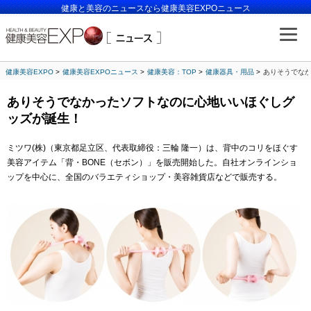
健康と美容のニュースなら健康美容EXPOニュース
健康美容EXPO
健康美容EXPOニュース
健康美容：TOP
健康器具・用品
ありそうでな
ありそうでなかったソフトなのに心地いいほぐしグ
ッズが誕生！
ミツワ
(
株
)
（東京都足立区、代表取締役：三輪 隆一）は、背中のコリをほぐす
美容アイテム「背・
BONE
（セボン）」を販売開始した。自社オンラインショ
ップを中心に、全国のバラエティショップ・美容雑貨店などで販売する。