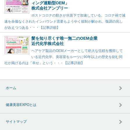
ィング連動型OEM」
株式会社アンプリー
ポストコロナの動きが水面下で加速している。コロナ禍で減
速を余儀なくされたインバウンド需要もようやく規制が解かれ、復調の兆し
がみえつつある・・・【記事詳細】
髪を知り尽くす唯一無二のOEM企業
近代化学株式会社
ヘアケア製品のOEMメーカーとして絶大な信頼を獲得して
いる近代化学。美容室をルーツに90年以上の歴史を刻む同
社が掲げるのは「幸せ」という・・・【記事詳細】
ホーム
健康美容EXPOとは
サイトマップ