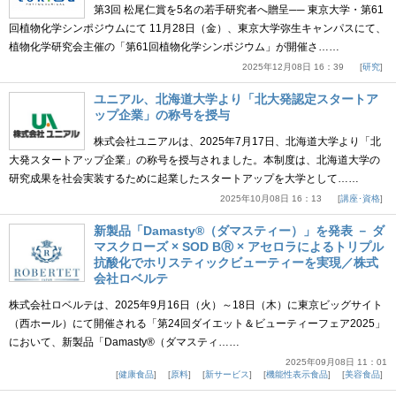
第3回 松尾仁賞を5名の若手研究者へ贈呈── 東京大学・第61
回植物化学シンポジウムにて 11月28日（金）、東京大学弥生キャンパスにて、
植物化学研究会主催の「第61回植物化学シンポジウム」が開催さ……
2025年12月08日 16：39
研究
ユニアル、北海道大学より「北大発認定スタートア
ップ企業」の称号を授与
株式会社ユニアルは、2025年7月17日、北海道大学より「北
大発スタートアップ企業」の称号を授与されました。本制度は、北海道大学の
研究成果を社会実装するために起業したスタートアップを大学として……
2025年10月08日 16：13
講座･資格
新製品「Damasty®（ダマスティー）」を発表 － ダ
マスクローズ × SOD BⓇ × アセロラによるトリプル
抗酸化でホリスティックビューティーを実現／株式
会社ロベルテ
株式会社ロベルテは、2025年9月16日（火）～18日（木）に東京ビッグサイト
（西ホール）にて開催される「第24回ダイエット＆ビューティーフェア2025」
において、新製品「Damasty®（ダマスティ……
2025年09月08日 11：01
健康食品
原料
新サービス
機能性表示食品
美容食品