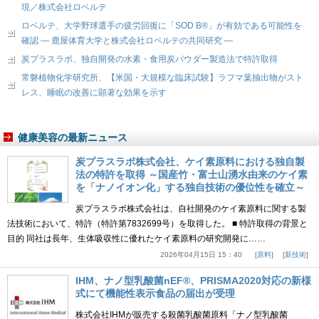
現／株式会社ロベルテ
ロベルテ、大学野球選手の疲労回復に「SOD B®」が有効である可能性を
確認 ― 鹿屋体育大学と株式会社ロベルテの共同研究 ―
炭プラスラボ、独自開発の水素・食用炭パウダー製造法で特許取得
常磐植物化学研究所、【米国・大規模な臨床試験】ラフマ葉抽出物がスト
レス、睡眠の改善に顕著な効果を示す
健康美容の最新ニュース
炭プラスラボ株式会社、ケイ素原料における独自製
法の特許を取得 ～国産竹・富士山湧水由来のケイ素
を「ナノイオン化」する独自技術の優位性を確立～
炭プラスラボ株式会社は、自社開発のケイ素原料に関する製
法技術において、特許（特許第7832699号）を取得した。 ■ 特許取得の背景と
目的 同社は長年、生体吸収性に優れたケイ素原料の研究開発に……
2026年04月15日 15：40
原料
新技術
IHM、ナノ型乳酸菌nEF®、PRISMA2020対応の新様
式にて機能性表示食品の届出が受理
株式会社IHMが販売する殺菌乳酸菌原料「ナノ型乳酸菌