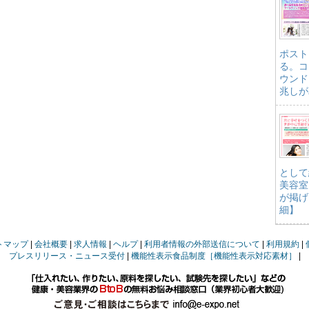
ポスト
る。コ
ウンド
兆しが
として
美容室
が掲げ
細】
トマップ
会社概要
求人情報
ヘルプ
利用者情報の外部送信について
利用規約
プレスリリース・ニュース受付
機能性表示食品制度［機能性表示対応素材］