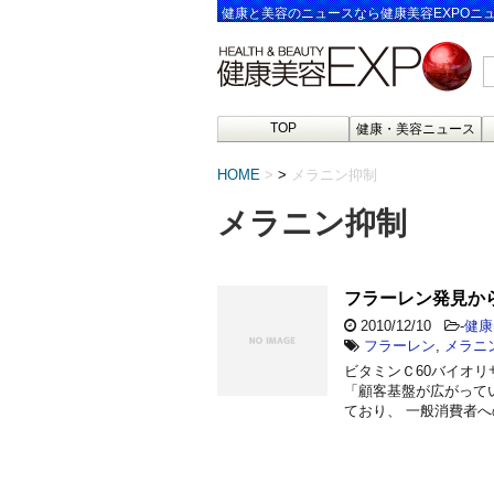
健康と美容のニュースなら健康美容EXPOニ
TOP
健康・美容ニュース
HOME
>
メラニン抑制
メラニン抑制
フラーレン発見か
2010/12/10
-
健康
フラーレン
,
メラニ
ビタミンＣ60バイオ
「顧客基盤が広がって
ており、 一般消費者へ