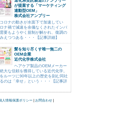
進化系受託製造のアンプリー
が提案する「マーケティング
連動型OEM」
株式会社アンプリー
コロナの動きが水面下で加速してい
ロナ禍で減速を余儀なくされたインバ
需要もようやく規制が解かれ、復調の
みえつつある・・・【記事詳細】
髪を知り尽くす唯一無二の
OEM企業
近代化学株式会社
ヘアケア製品のOEMメーカー
絶大な信頼を獲得している近代化学。
をルーツに90年以上の歴史を刻む同社
るのは「幸せ」という・・・【記事詳
個人情報保護ポリシー
お問合わせ