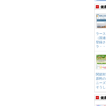
健
ラース
（国連
登録さ
ラ・・
関節対
原料の
ニーズ
そうし
健