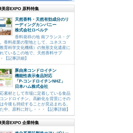
康美容EXPO 原料特集
天然香料・天然有効成分のリ
ーディングカンパニー
株式会社ロベルテ
香料発祥の地 南フランス・グ
。香料産業の聖地として、ユネスコ
教育科学文化機構）の無形文化遺産に
れているこの地で、天然香料サプ
・【記事詳細】
豚由来コンドロイチン
機能性表示食品対応
「P-コンドロイチンNHZ」
日本ハム株式会社
応素材として市場に定着している食品
コンドロイチン。高齢化を背景にその
は今後も持続することが見込まれる。
た中、原料に対し・・・【記事詳細】
康美容EXPO 企業特集