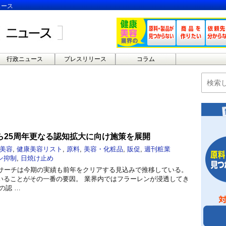
ュース
行政ニュース
プレスリリース
コラム
ら25周年更なる認知拡大に向け施策を展開
美容
,
健康美容リスト
,
原料
,
美容・化粧品
,
販促
,
週刊粧業
ン抑制
,
日焼け止め
リサーチは今期の実績も前年をクリアする見込みで推移している。
いることがその一番の要因。 業界内ではフラーレンが浸透してき
の認 …