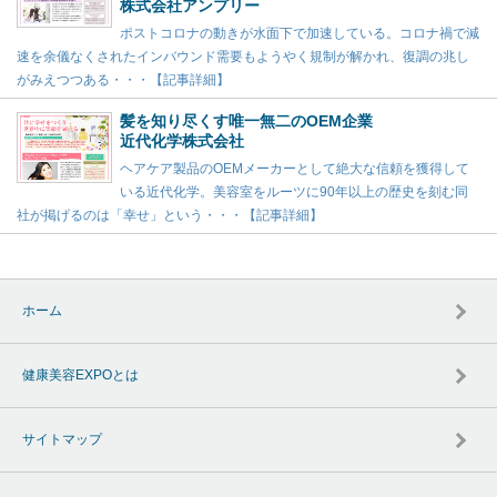
株式会社アンプリー
ポストコロナの動きが水面下で加速している。コロナ禍で減
速を余儀なくされたインバウンド需要もようやく規制が解かれ、復調の兆し
がみえつつある・・・【記事詳細】
髪を知り尽くす唯一無二のOEM企業
近代化学株式会社
ヘアケア製品のOEMメーカーとして絶大な信頼を獲得して
いる近代化学。美容室をルーツに90年以上の歴史を刻む同
社が掲げるのは「幸せ」という・・・【記事詳細】
ホーム
健康美容EXPOとは
サイトマップ