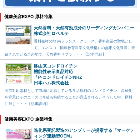
健康美容EXPO 原料特集
天然香料・天然有効成分のリーディングカンパニー
株式会社ロベルテ
香料発祥の地 南フランス・グラース。香料産業の聖地とし
て、ユネスコ（国連教育科学文化機構）の無形文化遺産に登
録されているこの地で、天然香料サプラ・・・【記事詳細】
豚由来コンドロイチン
機能性表示食品対応
「P-コンドロイチンNHZ」
日本ハム株式会社
関節対応素材として市場に定着している食品原料のコンドロイチン。高齢化
を背景にそのニーズは今後も持続することが見込まれる。そうした中、原料
に対し・・・【記事詳細】
健康美容EXPO 企業特集
進化系受託製造のアンプリーが提案する「マーケテ
ィング連動型OEM」