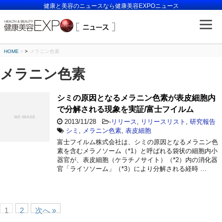
健康と美容のニュースなら健康美容EXPOニュース
HOME
>
メラニン色素
メラニン色素
シミの原因となるメラニン色素が表皮細胞内
で分解される現象を実証/富士フイルム
2013/11/28
-
リリース
,
リリースリスト
,
研究報告
シミ
,
メラニン色素
,
表皮細胞
富士フイルム株式会社は、シミの原因となるメラニン色
素を含むメラノソーム（*1）と呼ばれる袋状の細胞内小
器官が、表皮細胞（ケラチノサイト）（*2）内の消化器
官「ライソソーム」（*3）により分解される経時 …
1
2
次へ »