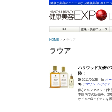
健康と美容のニュースなら健康美容EXPOニ
TOP
健康・美容ニュース
HOME
>
ラウア
ラウア
ハリウッド女優や
陸！
2011/09/28
-
オー
アマゾン
,
ヘアケア
(株)アルファネット(
本国内での販売を、20
オイルの3アイテムを展