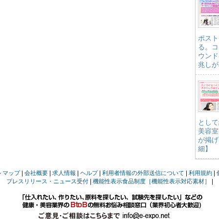
ポスト
る。コ
ウンド
兆しが
として
美容室
が掲げ
細】
トマップ
会社概要
求人情報
ヘルプ
利用者情報の外部送信について
利用規約
プレスリリース・ニュース受付
機能性表示食品制度［機能性表示対応素材］