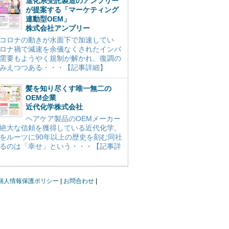
進化系受託製造のアンプリー
が提案する「マーケティング
連動型OEM」
株式会社アンプリー
コロナの動きが水面下で加速してい
ロナ禍で減速を余儀なくされたインバ
需要もようやく規制が解かれ、復調の
みえつつある・・・【記事詳細】
髪を知り尽くす唯一無二の
OEM企業
近代化学株式会社
ヘアケア製品のOEMメーカー
絶大な信頼を獲得している近代化学。
をルーツに90年以上の歴史を刻む同社
るのは「幸せ」という・・・【記事詳
個人情報保護ポリシー
お問合わせ