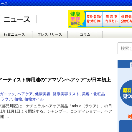
ュース
行政ニュース
プレスリリース
コラム
アーティスト御用達の”アマゾンヘアケア”が日本初上
ガニック
,
ヘアケア
,
健康美容
,
健康美容リスト
,
美容・化粧品
,
ラウア
,
植物
,
植物オイル
東京都品川区)は、ナチュラルヘアケア製品「rahua（ラウア）」の日
11年11月1日より開始する。シャンプー、コンディショナー、ヘア
開 …