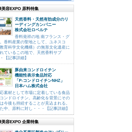
康美容EXPO 原料特集
天然香料・天然有効成分のリ
ーディングカンパニー
株式会社ロベルテ
香料発祥の地 南フランス・グ
。香料産業の聖地として、ユネスコ
教育科学文化機構）の無形文化遺産に
れているこの地で、天然香料サプ
・【記事詳細】
豚由来コンドロイチン
機能性表示食品対応
「P-コンドロイチンNHZ」
日本ハム株式会社
応素材として市場に定着している食品
コンドロイチン。高齢化を背景にその
は今後も持続することが見込まれる。
た中、原料に対し・・・【記事詳細】
康美容EXPO 企業特集