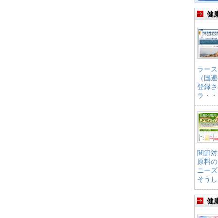
健
ラース
（国連
登録さ
ラ・・
関節対
原料の
ニーズ
そうし
健