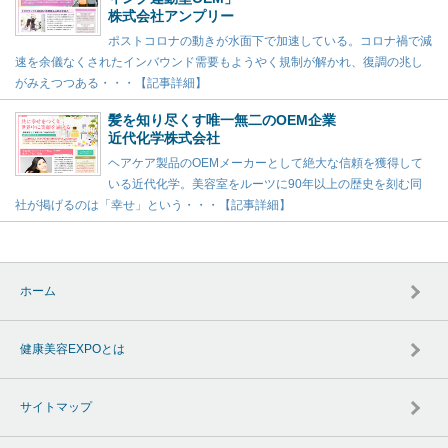
株式会社アンプリー
ポストコロナの動きが水面下で加速している。コロナ禍で減
速を余儀なくされたインバウンド需要もようやく規制が解かれ、復調の兆し
がみえつつある・・・【記事詳細】
髪を知り尽くす唯一無二のOEM企業
近代化学株式会社
ヘアケア製品のOEMメーカーとして絶大な信頼を獲得して
いる近代化学。美容室をルーツに90年以上の歴史を刻む同
社が掲げるのは「幸せ」という・・・【記事詳細】
ホーム
健康美容EXPOとは
サイトマップ