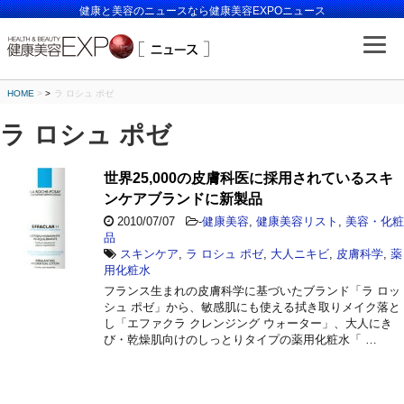
健康と美容のニュースなら健康美容EXPOニュース
HOME
>
ラ ロシュ ポゼ
ラ ロシュ ポゼ
世界25,000の皮膚科医に採用されているスキ
ンケアブランドに新製品
2010/07/07
-
健康美容
,
健康美容リスト
,
美容・化粧
品
スキンケア
,
ラ ロシュ ポゼ
,
大人ニキビ
,
皮膚科学
,
薬
用化粧水
フランス生まれの皮膚科学に基づいたブランド「ラ ロッ
シュ ポゼ」から、敏感肌にも使える拭き取りメイク落と
し「エファクラ クレンジング ウォーター」、大人にき
び・乾燥肌向けのしっとりタイプの薬用化粧水「 …