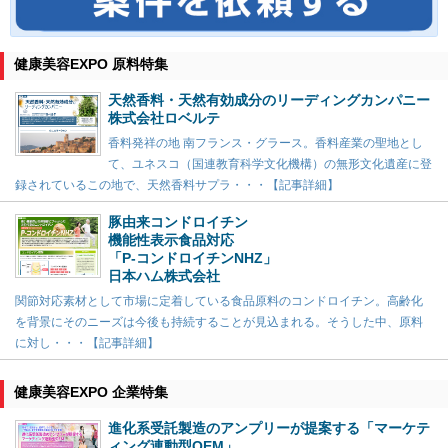
健康美容EXPO 原料特集
天然香料・天然有効成分のリーディングカンパニー
株式会社ロベルテ
香料発祥の地 南フランス・グラース。香料産業の聖地とし
て、ユネスコ（国連教育科学文化機構）の無形文化遺産に登
録されているこの地で、天然香料サプラ・・・【記事詳細】
豚由来コンドロイチン
機能性表示食品対応
「P-コンドロイチンNHZ」
日本ハム株式会社
関節対応素材として市場に定着している食品原料のコンドロイチン。高齢化
を背景にそのニーズは今後も持続することが見込まれる。そうした中、原料
に対し・・・【記事詳細】
健康美容EXPO 企業特集
進化系受託製造のアンプリーが提案する「マーケテ
ィング連動型OEM」