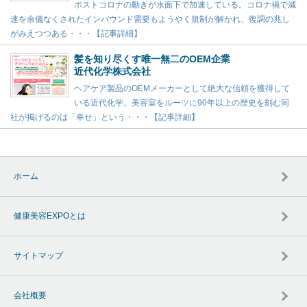
ポストコロナの動きが水面下で加速している。コロナ禍で減
速を余儀なくされたインバウンド需要もようやく規制が解かれ、復調の兆し
がみえつつある・・・【記事詳細】
髪を知り尽くす唯一無二のOEM企業
近代化学株式会社
ヘアケア製品のOEMメーカーとして絶大な信頼を獲得して
いる近代化学。美容室をルーツに90年以上の歴史を刻む同
社が掲げるのは「幸せ」という・・・【記事詳細】
ホーム
健康美容EXPOとは
サイトマップ
会社概要