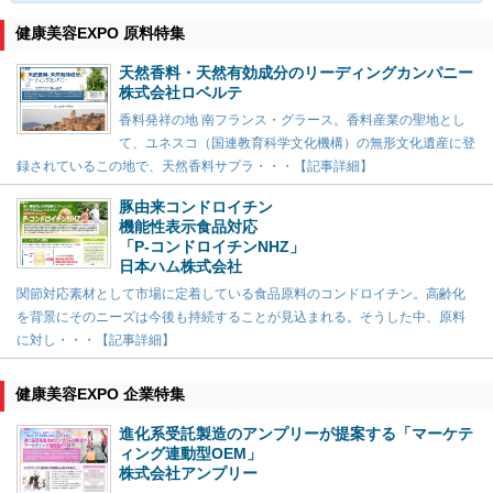
健康美容EXPO 原料特集
天然香料・天然有効成分のリーディングカンパニー
株式会社ロベルテ
香料発祥の地 南フランス・グラース。香料産業の聖地とし
て、ユネスコ（国連教育科学文化機構）の無形文化遺産に登
録されているこの地で、天然香料サプラ・・・【記事詳細】
豚由来コンドロイチン
機能性表示食品対応
「P-コンドロイチンNHZ」
日本ハム株式会社
関節対応素材として市場に定着している食品原料のコンドロイチン。高齢化
を背景にそのニーズは今後も持続することが見込まれる。そうした中、原料
に対し・・・【記事詳細】
健康美容EXPO 企業特集
進化系受託製造のアンプリーが提案する「マーケテ
ィング連動型OEM」
株式会社アンプリー