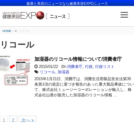
健康と美容のニュースなら健康美容EXPOニュース
HOME
>
リコール
リコール
加湿器のリコール情報について/消費者庁
2015/01/22
-
消費者庁
,
行政
,
行政リスト
リコール
,
加湿器
2015年1月21日、消費庁は、消費生活用製品安全法第35
条第1項の規定に基づき報告のあった重大製品事故につい
て、株式会社ミュージーコーポレーションが輸入し、株
式会社山善が販売した加湿器のリコール情報 …
1
2
次へ »