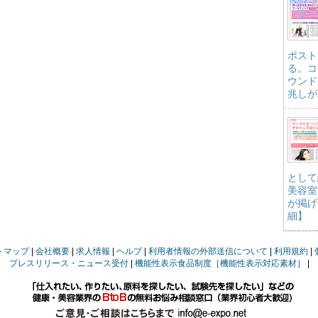
ポスト
る。コ
ウンド
兆しが
として
美容室
が掲げ
細】
トマップ
会社概要
求人情報
ヘルプ
利用者情報の外部送信について
利用規約
プレスリリース・ニュース受付
機能性表示食品制度［機能性表示対応素材］