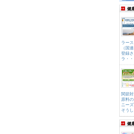
健
ラース
（国連
登録さ
ラ・・
関節対
原料の
ニーズ
そうし
健