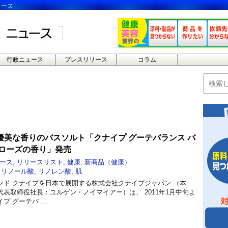
ュース
行政ニュース
プレスリリース
コラム
優美な香りのバスソルト「クナイプ グーテバランス バ
ドローズの香り」発売
ース
,
リリースリスト
,
健康
,
新商品（健康）
,
リノール酸
,
リノレン酸
,
肌
ンド クナイプを日本で展開する株式会社クナイプジャパン （本
表取締役社長：ユルゲン・ノイマイアー）は、 2011年1月中旬よ
プ グーテバ …