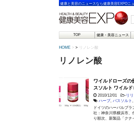
健康と美容のニュースなら健康美容EXPOニ
TOP
健康・美容ニュース
HOME
>
リノレン酸
リノレン酸
ワイルドローズの
スソルト ワイル
2010/12/01
-
リリ
ハーブ
,
バスソルト
ドイツのハーバルブラ
社：神奈川県横浜市、代
り順次、新製品「クナイ