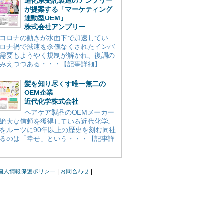
進化系受託製造のアンプリー
が提案する「マーケティング
連動型OEM」
株式会社アンプリー
コロナの動きが水面下で加速してい
ロナ禍で減速を余儀なくされたインバ
需要もようやく規制が解かれ、復調の
みえつつある・・・【記事詳細】
髪を知り尽くす唯一無二の
OEM企業
近代化学株式会社
ヘアケア製品のOEMメーカー
絶大な信頼を獲得している近代化学。
をルーツに90年以上の歴史を刻む同社
るのは「幸せ」という・・・【記事詳
個人情報保護ポリシー
お問合わせ