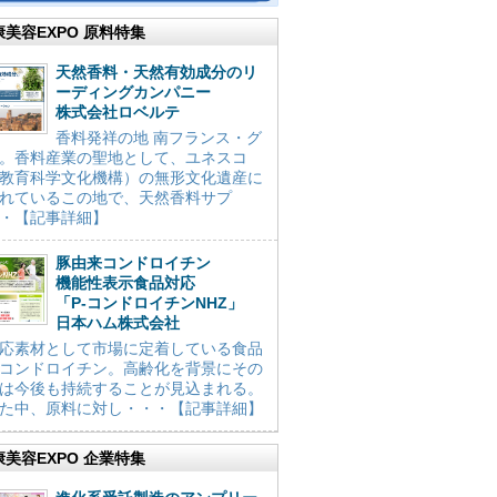
康美容EXPO 原料特集
天然香料・天然有効成分のリ
ーディングカンパニー
株式会社ロベルテ
香料発祥の地 南フランス・グ
。香料産業の聖地として、ユネスコ
教育科学文化機構）の無形文化遺産に
れているこの地で、天然香料サプ
・【記事詳細】
豚由来コンドロイチン
機能性表示食品対応
「P-コンドロイチンNHZ」
日本ハム株式会社
応素材として市場に定着している食品
コンドロイチン。高齢化を背景にその
は今後も持続することが見込まれる。
た中、原料に対し・・・【記事詳細】
康美容EXPO 企業特集