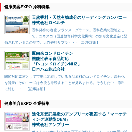
健康美容EXPO 原料特集
天然香料・天然有効成分のリーディングカンパニー
株式会社ロベルテ
香料発祥の地 南フランス・グラース。香料産業の聖地とし
て、ユネスコ（国連教育科学文化機構）の無形文化遺産に登
録されているこの地で、天然香料サプラ・・・【記事詳細】
豚由来コンドロイチン
機能性表示食品対応
「P-コンドロイチンNHZ」
日本ハム株式会社
関節対応素材として市場に定着している食品原料のコンドロイチン。高齢化
を背景にそのニーズは今後も持続することが見込まれる。そうした中、原料
に対し・・・【記事詳細】
健康美容EXPO 企業特集
進化系受託製造のアンプリーが提案する「マーケテ
ィング連動型OEM」
株式会社アンプリー