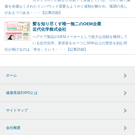
ポストコロナの動きが水面下で加速している。コロナ禍で減
速を余儀なくされたインバウンド需要もようやく規制が解かれ、復調の兆し
がみえつつある・・・【記事詳細】
髪を知り尽くす唯一無二のOEM企業
近代化学株式会社
ヘアケア製品のOEMメーカーとして絶大な信頼を獲得して
いる近代化学。美容室をルーツに90年以上の歴史を刻む同
社が掲げるのは「幸せ」という・・・【記事詳細】
ホーム
健康美容EXPOとは
サイトマップ
会社概要