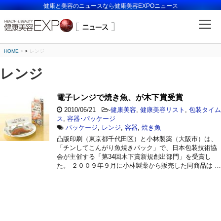
健康と美容のニュースなら健康美容EXPOニュース
HOME
>
レンジ
レンジ
電子レンジで焼き魚、が木下賞受賞
2010/06/21
-
健康美容
,
健康美容リスト
,
包装タイム
ス
,
容器･パッケージ
パッケージ
,
レンジ
,
容器
,
焼き魚
凸版印刷（東京都千代田区）と小林製薬（大阪市）は、
「チンしてこんがり魚焼きパック」で、日本包装技術協
会が主催する「第34回木下賞新規創出部門」を受賞し
た。 ２００９年９月に小林製薬から販売した同商品は …