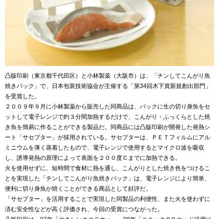
凸版印刷（東京都千代田区）と小林製薬（大阪市）は、「チンしてこんがり魚
焼きパック」で、日本包装技術協会が主催する「第34回木下賞新規創出部門」
を受賞した。
２００９年９月に小林製薬から販売した同商品は、パックに生の切り身魚をセ
ットして電子レンジで約３分間加熱するだけで、こんがり・ふっくらとした焼
き魚を簡易に作ることができる製品だ。同商品には凸版印刷が開発した発熱シ
ート「サセプター」が採用されている。サセプターは、ＰＥＴフィルムにアル
ミニウムを薄く蒸着したもので、電子レンジで使用するとマイクロ波を吸収
し、誘導発熱の原理によって表面を２００度Ｃまでに加熱できる。
火を使用せずに、短時間で食材に熱を通し、こんがりとした焼き色をつけるこ
とを実現した「チンしてこんがり魚焼きパック」は、電子レンジにより簡単、
便利に切り身魚が焼くことができる商品として好評だ。
「サセプター」を活用することで実現した同製品の利便性、また火を使わずに
済む安全性などが高く評価され、今回の受賞につながった。