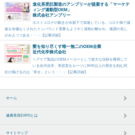
進化系受託製造のアンプリーが提案する「マーケテ
ィング連動型OEM」
株式会社アンプリー
ポストコロナの動きが水面下で加速している。コロナ禍で減
速を余儀なくされたインバウンド需要もようやく規制が解かれ、復調の兆し
がみえつつある・・・【記事詳細】
髪を知り尽くす唯一無二のOEM企業
近代化学株式会社
ヘアケア製品のOEMメーカーとして絶大な信頼を獲得して
いる近代化学。美容室をルーツに90年以上の歴史を刻む同
社が掲げるのは「幸せ」という・・・【記事詳細】
ホーム
健康美容EXPOとは
サイトマップ