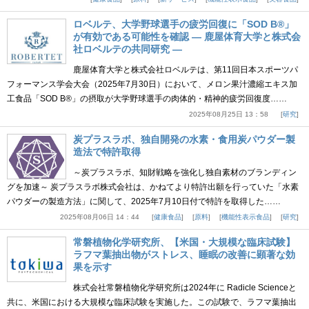
ロベルテ、大学野球選手の疲労回復に「SOD B®」
が有効である可能性を確認 ― 鹿屋体育大学と株式会
社ロベルテの共同研究 ―
鹿屋体育大学と株式会社ロベルテは、第11回日本スポーツパ
フォーマンス学会大会（2025年7月30日）において、メロン果汁濃縮エキス加
工食品「SOD B®」の摂取が大学野球選手の肉体的・精神的疲労回復度……
2025年08月25日 13：58
研究
炭プラスラボ、独自開発の水素・食用炭パウダー製
造法で特許取得
～炭プラスラボ、知財戦略を強化し独自素材のブランディン
グを加速～ 炭プラスラボ株式会社は、かねてより特許出願を行っていた「水素
パウダーの製造方法」に関して、2025年7月10日付で特許を取得した……
2025年08月06日 14：44
健康食品
原料
機能性表示食品
研究
常磐植物化学研究所、【米国・大規模な臨床試験】
ラフマ葉抽出物がストレス、睡眠の改善に顕著な効
果を示す
株式会社常磐植物化学研究所は2024年に Radicle Scienceと
共に、米国における大規模な臨床試験を実施した。この試験で、ラフマ葉抽出