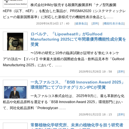
株式会社IHMが販売する殺菌乳酸菌原料「ナノ型乳酸菌
nEF®（以下、nEF）」を配合した製品が、PRISMA2020（システマティックレ
ビューの最新国際基準）に対応した新様式での機能性表示食品とし……
2026年04月14日 17：40
健康食品
原料
機能性表示食品
ロベルテ、「Lipowheat®」がGulfood
Manufacturing 2025にて年間最優秀機能性成分賞を
受賞
〜15年の研究と10件の臨床試験が証明する“飲むスキンケ
ア”の頂点〜 【ドバイ】中東最大規模の国際総合食品・飲料品見本市「Gulfood
Manufacturing 2025」において、……
2026年01月26日 19：58
原料
一丸ファルコス、「BSB Innovation Award 2025」
環境部門にてプロテオグリカンIPCが受賞
一丸ファルコス株式会社は、 2025年9月に、最も革新的な化
粧品や化粧品原料を選定する「BSB Innovation Award 2025」環境部門におい
て、同社化粧品原料「Proteoglycan ……
2026年01月22日 18：15
原料
常磐植物化学研究所、未来の植物化学を担う研究者