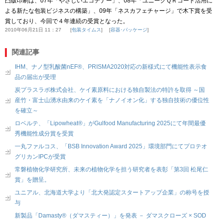
凸版印刷は、07年「やさしいエコテナー」、08年「ユニークＱＲコード活用に
よる新たな包装ビジネスの構築」、09年「ネスカフェチャージ」で木下賞を受
賞しており、今回で４年連続の受賞となった。
2010年06月21日 11：27
包装タイムス
容器･パッケージ
関連記事
IHM、ナノ型乳酸菌nEF®、PRISMA2020対応の新様式にて機能性表示食
品の届出が受理
炭プラスラボ株式会社、ケイ素原料における独自製法の特許を取得 ～国
産竹・富士山湧水由来のケイ素を「ナノイオン化」する独自技術の優位性
を確立～
ロベルテ、「Lipowheat®」がGulfood Manufacturing 2025にて年間最優
秀機能性成分賞を受賞
一丸ファルコス、「BSB Innovation Award 2025」環境部門にてプロテオ
グリカンIPCが受賞
常磐植物化学研究所、未来の植物化学を担う研究者を表彰「第3回 松尾仁
賞」を贈呈。
ユニアル、北海道大学より「北大発認定スタートアップ企業」の称号を授
与
新製品「Damasty®（ダマスティー）」を発表 － ダマスクローズ × SOD