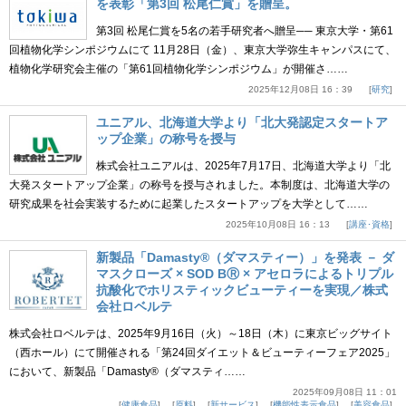
を表彰「第3回 松尾仁賞」を贈呈。
第3回 松尾仁賞を5名の若手研究者へ贈呈── 東京大学・第61
回植物化学シンポジウムにて 11月28日（金）、東京大学弥生キャンパスにて、
植物化学研究会主催の「第61回植物化学シンポジウム」が開催さ……
2025年12月08日 16：39
研究
ユニアル、北海道大学より「北大発認定スタートア
ップ企業」の称号を授与
株式会社ユニアルは、2025年7月17日、北海道大学より「北
大発スタートアップ企業」の称号を授与されました。本制度は、北海道大学の
研究成果を社会実装するために起業したスタートアップを大学として……
2025年10月08日 16：13
講座･資格
新製品「Damasty®（ダマスティー）」を発表 － ダ
マスクローズ × SOD BⓇ × アセロラによるトリプル
抗酸化でホリスティックビューティーを実現／株式
会社ロベルテ
株式会社ロベルテは、2025年9月16日（火）～18日（木）に東京ビッグサイト
（西ホール）にて開催される「第24回ダイエット＆ビューティーフェア2025」
において、新製品「Damasty®（ダマスティ……
2025年09月08日 11：01
健康食品
原料
新サービス
機能性表示食品
美容食品