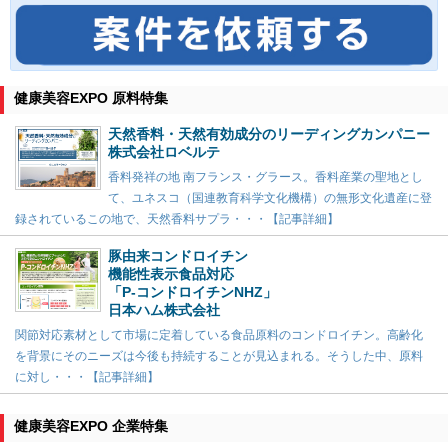
健康美容EXPO 原料特集
天然香料・天然有効成分のリーディングカンパニー
株式会社ロベルテ
香料発祥の地 南フランス・グラース。香料産業の聖地とし
て、ユネスコ（国連教育科学文化機構）の無形文化遺産に登
録されているこの地で、天然香料サプラ・・・【記事詳細】
豚由来コンドロイチン
機能性表示食品対応
「P-コンドロイチンNHZ」
日本ハム株式会社
関節対応素材として市場に定着している食品原料のコンドロイチン。高齢化
を背景にそのニーズは今後も持続することが見込まれる。そうした中、原料
に対し・・・【記事詳細】
健康美容EXPO 企業特集