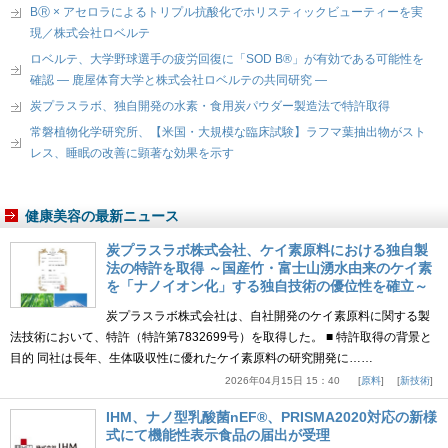
BⓇ × アセロラによるトリプル抗酸化でホリスティックビューティーを実
現／株式会社ロベルテ
ロベルテ、大学野球選手の疲労回復に「SOD B®」が有効である可能性を
確認 ― 鹿屋体育大学と株式会社ロベルテの共同研究 ―
炭プラスラボ、独自開発の水素・食用炭パウダー製造法で特許取得
常磐植物化学研究所、【米国・大規模な臨床試験】ラフマ葉抽出物がスト
レス、睡眠の改善に顕著な効果を示す
健康美容の最新ニュース
炭プラスラボ株式会社、ケイ素原料における独自製
法の特許を取得 ～国産竹・富士山湧水由来のケイ素
を「ナノイオン化」する独自技術の優位性を確立～
炭プラスラボ株式会社は、自社開発のケイ素原料に関する製
法技術において、特許（特許第7832699号）を取得した。 ■ 特許取得の背景と
目的 同社は長年、生体吸収性に優れたケイ素原料の研究開発に……
2026年04月15日 15：40
原料
新技術
IHM、ナノ型乳酸菌nEF®、PRISMA2020対応の新様
式にて機能性表示食品の届出が受理