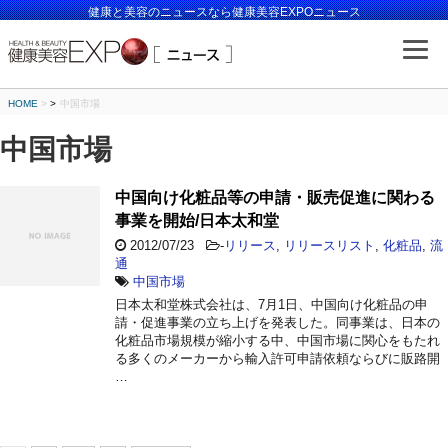
健康と美容のニュースなら健康美容EXPOニュース
HOME
>
中国市場
中国市場
中国向け化粧品等の申請・販売促進に関わる
事業を開始/日本太和堂
2012/07/23
-
リリース
,
リリースリスト
,
化粧品
,
流
通
中国市場
日本太和堂株式会社は、7月1日、中国向け化粧品の申
請・促進事業の立ち上げを発表した。同事業は、日本の
化粧品市場規模が縮小する中、中国市場に関心をもたれ
る多くのメーカーから輸入許可申請依頼ならびに販路開
…