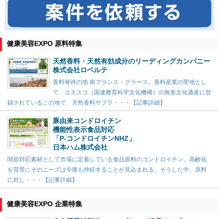
健康美容EXPO 原料特集
天然香料・天然有効成分のリーディングカンパニー
株式会社ロベルテ
香料発祥の地 南フランス・グラース。香料産業の聖地とし
て、ユネスコ（国連教育科学文化機構）の無形文化遺産に登
録されているこの地で、天然香料サプラ・・・【記事詳細】
豚由来コンドロイチン
機能性表示食品対応
「P-コンドロイチンNHZ」
日本ハム株式会社
関節対応素材として市場に定着している食品原料のコンドロイチン。高齢化
を背景にそのニーズは今後も持続することが見込まれる。そうした中、原料
に対し・・・【記事詳細】
健康美容EXPO 企業特集