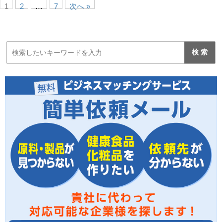
1
2
…
7
次へ »