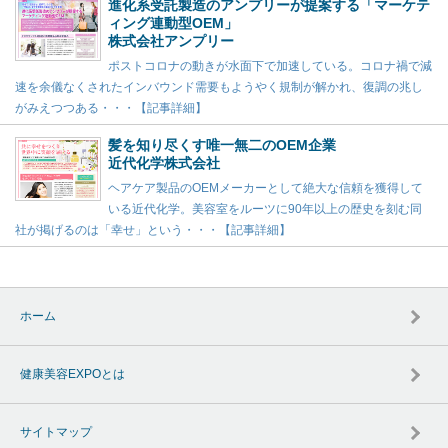
進化系受託製造のアンプリーが提案する「マーケテ
ィング連動型OEM」
株式会社アンプリー
ポストコロナの動きが水面下で加速している。コロナ禍で減
速を余儀なくされたインバウンド需要もようやく規制が解かれ、復調の兆し
がみえつつある・・・【記事詳細】
髪を知り尽くす唯一無二のOEM企業
近代化学株式会社
ヘアケア製品のOEMメーカーとして絶大な信頼を獲得して
いる近代化学。美容室をルーツに90年以上の歴史を刻む同
社が掲げるのは「幸せ」という・・・【記事詳細】
ホーム
健康美容EXPOとは
サイトマップ