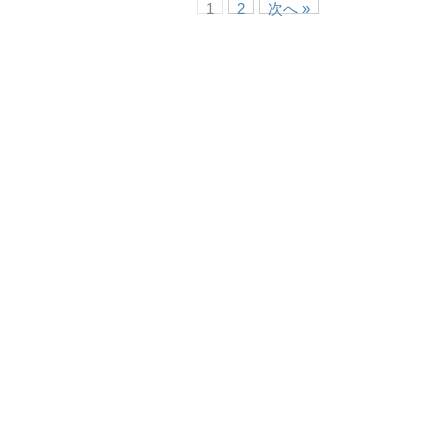
1
2
次へ »