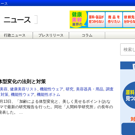
ュース
行政ニュース
プレスリリース
コラム
体型変化の法則と対策
美容
,
健康美容リスト
,
機能性ウェア
,
研究
,
美容器具・用品
,
調査
,
対策
,
機能性ウェア
,
機能性ボトム
1年7月13日、「加齢による体型変化と、美しく見せるポイント(おな
ーマで最新の研究報告を行った。同社「人間科学研究所」の長年の
発表した。 …