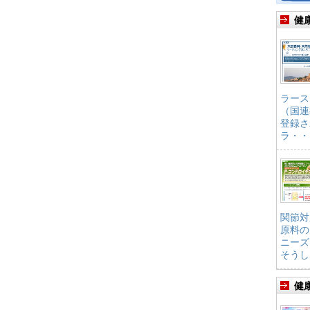
健
ラース
（国連
登録さ
ラ・・
関節対
原料の
ニーズ
そうし
健