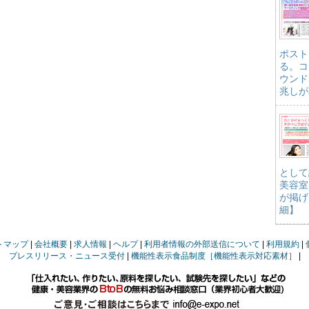
ポスト
る。コ
ウンド
兆しが
として
美容室
が掲げ
細】
トマップ
会社概要
求人情報
ヘルプ
利用者情報の外部送信について
利用規約
プレスリリース・ニュース受付
機能性表示食品制度［機能性表示対応素材］