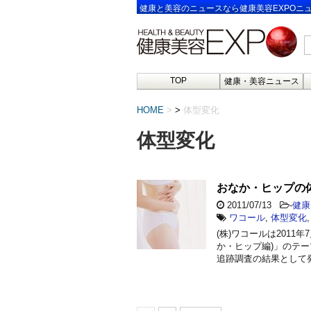
健康と美容のニュースなら健康美容EXPOニ
TOP
健康・美容ニュース
HOME
>
体型変化
体型変化
おなか・ヒップの
2011/07/13
-
健康
ワコール
,
体型変化
(株)ワコールは201
か・ヒップ編)」のテ
追跡調査の結果として