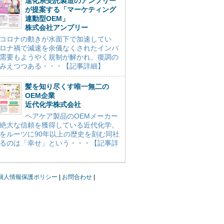
進化系受託製造のアンプリー
が提案する「マーケティング
連動型OEM」
株式会社アンプリー
コロナの動きが水面下で加速してい
ロナ禍で減速を余儀なくされたインバ
需要もようやく規制が解かれ、復調の
みえつつある・・・【記事詳細】
髪を知り尽くす唯一無二の
OEM企業
近代化学株式会社
ヘアケア製品のOEMメーカー
絶大な信頼を獲得している近代化学。
をルーツに90年以上の歴史を刻む同社
るのは「幸せ」という・・・【記事詳
個人情報保護ポリシー
お問合わせ