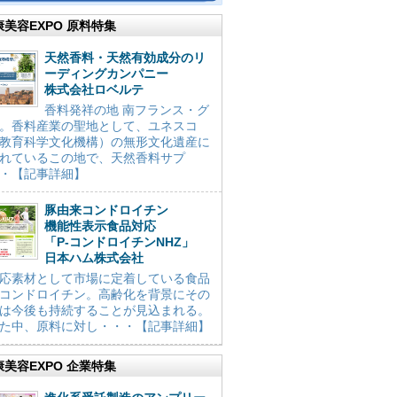
康美容EXPO 原料特集
天然香料・天然有効成分のリ
ーディングカンパニー
株式会社ロベルテ
香料発祥の地 南フランス・グ
。香料産業の聖地として、ユネスコ
教育科学文化機構）の無形文化遺産に
れているこの地で、天然香料サプ
・【記事詳細】
豚由来コンドロイチン
機能性表示食品対応
「P-コンドロイチンNHZ」
日本ハム株式会社
応素材として市場に定着している食品
コンドロイチン。高齢化を背景にその
は今後も持続することが見込まれる。
た中、原料に対し・・・【記事詳細】
康美容EXPO 企業特集