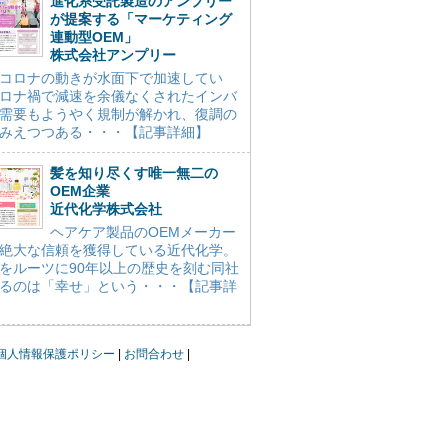
進化系受託製造のアンプリー
が提案する「マーケティング
連動型OEM」
株式会社アンプリー
コロナの動きが水面下で加速してい
ロナ禍で減速を余儀なくされたインバ
需要もようやく規制が解かれ、復調の
みえつつある・・・【記事詳細】
髪を知り尽くす唯一無二の
OEM企業
近代化学株式会社
ヘアケア製品のOEMメーカー
絶大な信頼を獲得している近代化学。
をルーツに90年以上の歴史を刻む同社
るのは「幸せ」という・・・【記事詳
個人情報保護ポリシー
お問合わせ