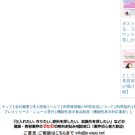
ポスト
る。コ
ウンド
兆しが
として
美容室
が掲げ
細】
トマップ
会社概要
求人情報
ヘルプ
利用者情報の外部送信について
利用規約
プレスリリース・ニュース受付
機能性表示食品制度［機能性表示対応素材］