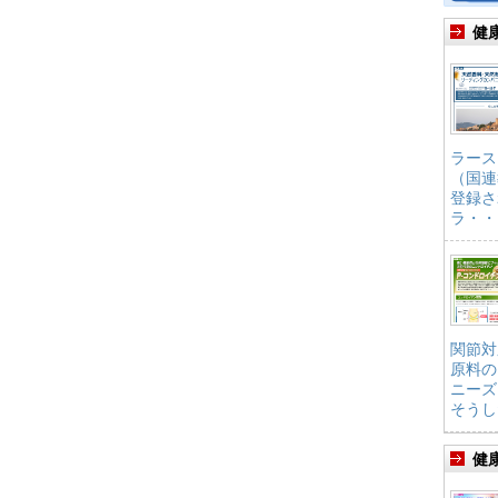
健
ラース
（国連
登録さ
ラ・・
関節対
原料の
ニーズ
そうし
健