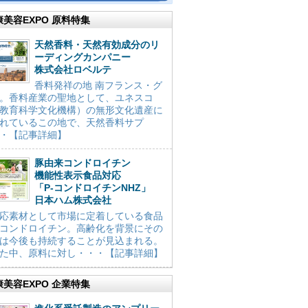
康美容EXPO 原料特集
天然香料・天然有効成分のリ
ーディングカンパニー
株式会社ロベルテ
香料発祥の地 南フランス・グ
。香料産業の聖地として、ユネスコ
教育科学文化機構）の無形文化遺産に
れているこの地で、天然香料サプ
・【記事詳細】
豚由来コンドロイチン
機能性表示食品対応
「P-コンドロイチンNHZ」
日本ハム株式会社
応素材として市場に定着している食品
コンドロイチン。高齢化を背景にその
は今後も持続することが見込まれる。
た中、原料に対し・・・【記事詳細】
康美容EXPO 企業特集