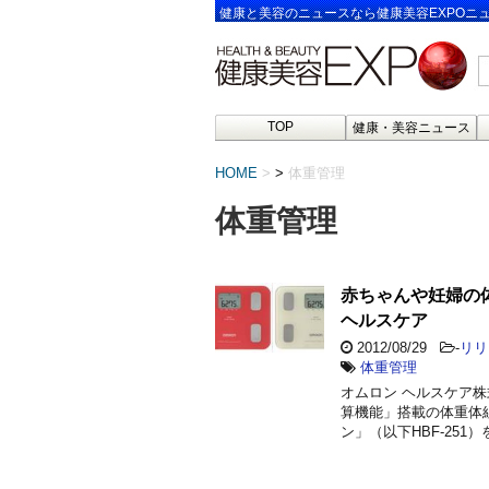
健康と美容のニュースなら健康美容EXPOニ
TOP
健康・美容ニュース
HOME
>
体重管理
体重管理
赤ちゃんや妊婦の
ヘルスケア
2012/08/29
-
リリ
体重管理
オムロン ヘルスケア
算機能」搭載の体重体組
ン」（以下HBF-251）