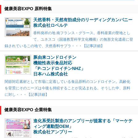
健康美容EXPO 原料特集
天然香料・天然有効成分のリーディングカンパニー
株式会社ロベルテ
香料発祥の地 南フランス・グラース。香料産業の聖地とし
て、ユネスコ（国連教育科学文化機構）の無形文化遺産に登
録されているこの地で、天然香料サプラ・・・【記事詳細】
豚由来コンドロイチン
機能性表示食品対応
「P-コンドロイチンNHZ」
日本ハム株式会社
関節対応素材として市場に定着している食品原料のコンドロイチン。高齢化
を背景にそのニーズは今後も持続することが見込まれる。そうした中、原料
に対し・・・【記事詳細】
健康美容EXPO 企業特集
進化系受託製造のアンプリーが提案する「マーケテ
ィング連動型OEM」
株式会社アンプリー