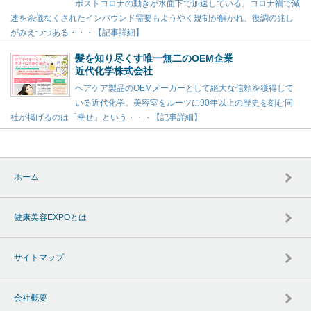
ポストコロナの動きが水面下で加速している。コロナ禍で減
速を余儀なくされたインバウンド需要もようやく規制が解かれ、復調の兆し
がみえつつある・・・【記事詳細】
髪を知り尽くす唯一無二のOEM企業
近代化学株式会社
ヘアケア製品のOEMメーカーとして絶大な信頼を獲得して
いる近代化学。美容室をルーツに90年以上の歴史を刻む同
社が掲げるのは「幸せ」という・・・【記事詳細】
ホーム
健康美容EXPOとは
サイトマップ
会社概要