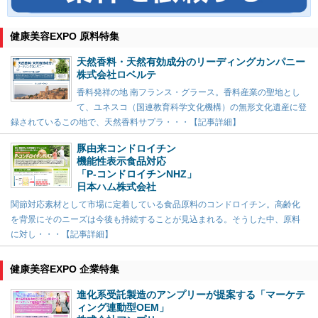
健康美容EXPO 原料特集
天然香料・天然有効成分のリーディングカンパニー
株式会社ロベルテ
香料発祥の地 南フランス・グラース。香料産業の聖地とし
て、ユネスコ（国連教育科学文化機構）の無形文化遺産に登
録されているこの地で、天然香料サプラ・・・【記事詳細】
豚由来コンドロイチン
機能性表示食品対応
「P-コンドロイチンNHZ」
日本ハム株式会社
関節対応素材として市場に定着している食品原料のコンドロイチン。高齢化
を背景にそのニーズは今後も持続することが見込まれる。そうした中、原料
に対し・・・【記事詳細】
健康美容EXPO 企業特集
進化系受託製造のアンプリーが提案する「マーケテ
ィング連動型OEM」