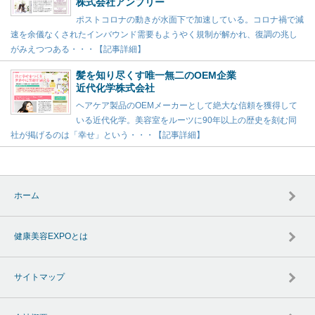
株式会社アンプリー
ポストコロナの動きが水面下で加速している。コロナ禍で減
速を余儀なくされたインバウンド需要もようやく規制が解かれ、復調の兆し
がみえつつある・・・【記事詳細】
髪を知り尽くす唯一無二のOEM企業
近代化学株式会社
ヘアケア製品のOEMメーカーとして絶大な信頼を獲得して
いる近代化学。美容室をルーツに90年以上の歴史を刻む同
社が掲げるのは「幸せ」という・・・【記事詳細】
ホーム
健康美容EXPOとは
サイトマップ