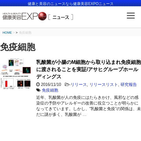
健康と美容のニュースなら健康美容EXPOニュース
HOME
>
免疫細胞
免疫細胞
乳酸菌が小腸のM細胞から取り込まれ免疫細胞
に渡されることを実証/アサヒグループホール
ディングス
2016/11/10
-
リリース
,
リリースリスト
,
研究報告
免疫細胞
近年、乳酸菌が人の免疫にはたらきかけ、風邪などの感
染症の予防やアレルギーの改善に役立つことが明らかに
なってきています。しかし、“乳酸菌と免疫”の関係は、未
だに謎が多く、乳酸菌が …