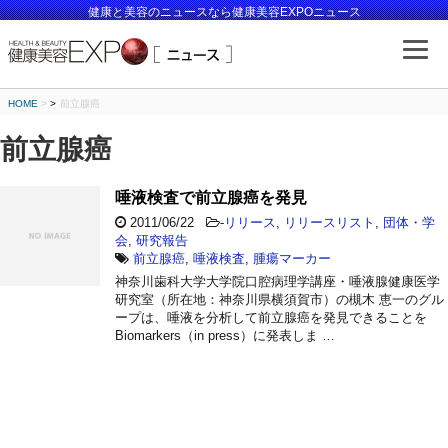
健康と美容のニュースなら健康美容EXPOニュース
HOME
>
前立腺癌
前立腺癌
唾液検査で前立腺癌を発見
2011/06/22
-
リリース
,
リリースリスト
,
団体・学
会
,
研究報告
前立腺癌
,
唾液検査
,
腫瘍マーカー
神奈川歯科大学大学院口腔病理学講座・唾液腺健康医学
研究室（所在地：神奈川県横須賀市）の槻木 恵一のグル
ープは、唾液を分析して前立腺癌を発見できることを
Biomarkers（in press）に発表しま …