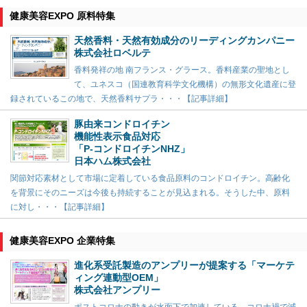
健康美容EXPO 原料特集
天然香料・天然有効成分のリーディングカンパニー
株式会社ロベルテ
香料発祥の地 南フランス・グラース。香料産業の聖地とし
て、ユネスコ（国連教育科学文化機構）の無形文化遺産に登
録されているこの地で、天然香料サプラ・・・【記事詳細】
豚由来コンドロイチン
機能性表示食品対応
「P-コンドロイチンNHZ」
日本ハム株式会社
関節対応素材として市場に定着している食品原料のコンドロイチン。高齢化
を背景にそのニーズは今後も持続することが見込まれる。そうした中、原料
に対し・・・【記事詳細】
健康美容EXPO 企業特集
進化系受託製造のアンプリーが提案する「マーケテ
ィング連動型OEM」
株式会社アンプリー