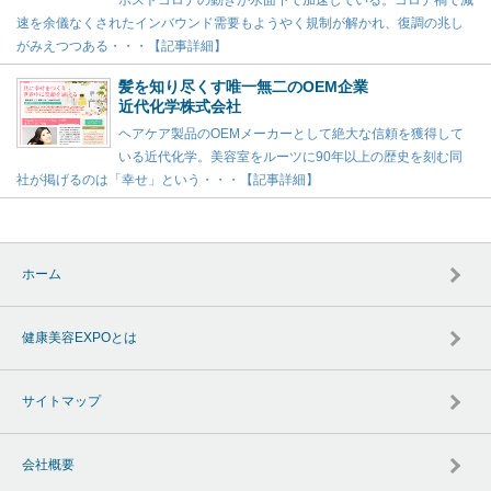
ポストコロナの動きが水面下で加速している。コロナ禍で減
速を余儀なくされたインバウンド需要もようやく規制が解かれ、復調の兆し
がみえつつある・・・【記事詳細】
髪を知り尽くす唯一無二のOEM企業
近代化学株式会社
ヘアケア製品のOEMメーカーとして絶大な信頼を獲得して
いる近代化学。美容室をルーツに90年以上の歴史を刻む同
社が掲げるのは「幸せ」という・・・【記事詳細】
ホーム
健康美容EXPOとは
サイトマップ
会社概要