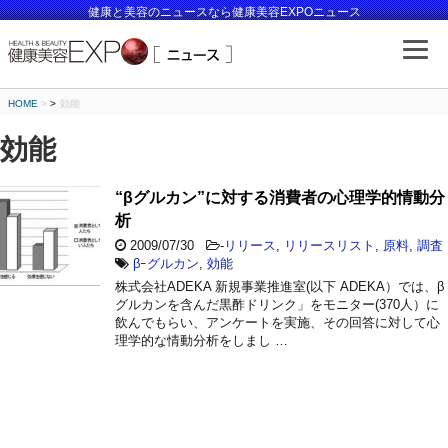
健康と美容のニュースなら健康美容EXPOニュース
HOME
>
効能
効能
“βグルカン”に対する消費者の心理学的情動分
析
2009/07/30
-
リリース
,
リリースリスト
,
原料
,
調査
βｰグルカン
,
効能
株式会社ADEKA 新規事業推進室(以下 ADEKA）では、β
グルカンを含んだ黒酢ドリンク」をモニター(370人）に
飲んでもらい、アンケートを実施、その回答に対して心
理学的な情動分析をしまし …