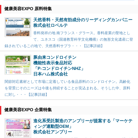
健康美容EXPO 原料特集
天然香料・天然有効成分のリーディングカンパニー
株式会社ロベルテ
香料発祥の地 南フランス・グラース。香料産業の聖地とし
て、ユネスコ（国連教育科学文化機構）の無形文化遺産に登
録されているこの地で、天然香料サプラ・・・【記事詳細】
豚由来コンドロイチン
機能性表示食品対応
「P-コンドロイチンNHZ」
日本ハム株式会社
関節対応素材として市場に定着している食品原料のコンドロイチン。高齢化
を背景にそのニーズは今後も持続することが見込まれる。そうした中、原料
に対し・・・【記事詳細】
健康美容EXPO 企業特集
進化系受託製造のアンプリーが提案する「マーケテ
ィング連動型OEM」
株式会社アンプリー