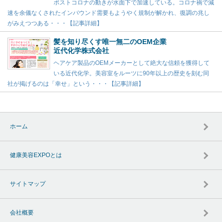
ポストコロナの動きが水面下で加速している。コロナ禍で減
速を余儀なくされたインバウンド需要もようやく規制が解かれ、復調の兆し
がみえつつある・・・【記事詳細】
髪を知り尽くす唯一無二のOEM企業
近代化学株式会社
ヘアケア製品のOEMメーカーとして絶大な信頼を獲得して
いる近代化学。美容室をルーツに90年以上の歴史を刻む同
社が掲げるのは「幸せ」という・・・【記事詳細】
ホーム
健康美容EXPOとは
サイトマップ
会社概要