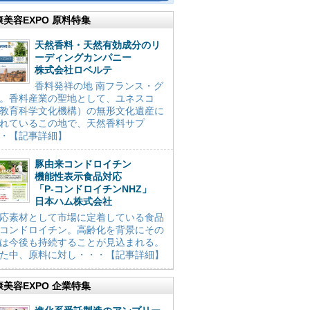
康美容EXPO 原料特集
天然香料・天然有効成分のリ
ーディングカンパニー
株式会社ロベルテ
香料発祥の地 南フランス・グ
。香料産業の聖地として、ユネスコ
教育科学文化機構）の無形文化遺産に
れているこの地で、天然香料サプ
・【記事詳細】
豚由来コンドロイチン
機能性表示食品対応
「P-コンドロイチンNHZ」
日本ハム株式会社
応素材として市場に定着している食品
コンドロイチン。高齢化を背景にその
は今後も持続することが見込まれる。
た中、原料に対し・・・【記事詳細】
康美容EXPO 企業特集