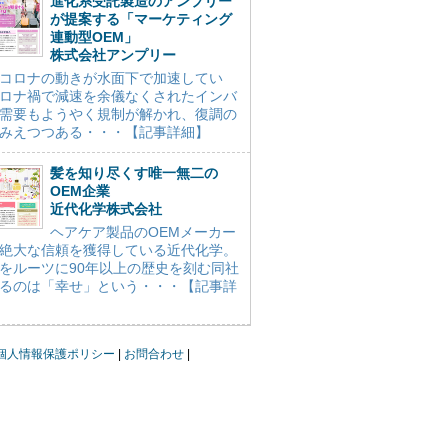
進化系受託製造のアンプリー
が提案する「マーケティング
連動型OEM」
株式会社アンプリー
コロナの動きが水面下で加速してい
ロナ禍で減速を余儀なくされたインバ
需要もようやく規制が解かれ、復調の
みえつつある・・・【記事詳細】
髪を知り尽くす唯一無二の
OEM企業
近代化学株式会社
ヘアケア製品のOEMメーカー
絶大な信頼を獲得している近代化学。
をルーツに90年以上の歴史を刻む同社
るのは「幸せ」という・・・【記事詳
個人情報保護ポリシー
お問合わせ