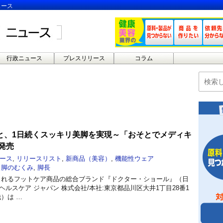
ュース
行政ニュース
プレスリリース
コラム
と、1日続くスッキリ美脚を実現～「おそとでメディキ
発売
ース
,
リリースリスト
,
新商品（美容）
,
機能性ウェア
,
脚のむくみ
,
脚長
愛されるフットケア商品の総合ブランド『ドクター・ショール』（日
ヘルスケア ジャパン 株式会社/本社:東京都品川区大井1丁目28番1
）は …