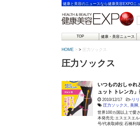
健康と美容のニュースなら健康美容EXPOニ
TOP
健康・美容ニュース
HOME
>
圧力ソックス
圧力ソックス
いつものおしゃれ
ュット トレンカ」
2010/12/17
-
リリ
圧力ソックス
,
美脚
世界100カ国以上で
本発売元:エスエスエル
号/代表取締役:石橋利哉