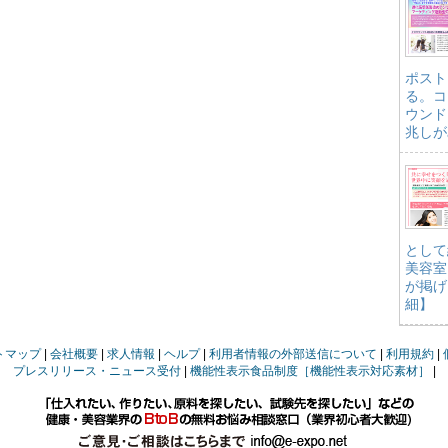
ポスト
る。コ
ウンド
兆しが
として
美容室
が掲げ
細】
トマップ
会社概要
求人情報
ヘルプ
利用者情報の外部送信について
利用規約
プレスリリース・ニュース受付
機能性表示食品制度［機能性表示対応素材］