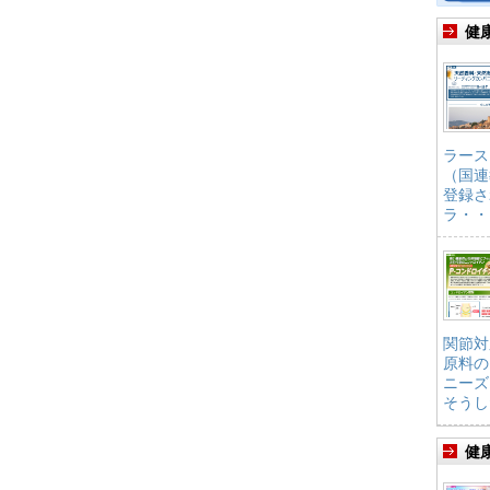
健
ラース
（国連
登録さ
ラ・・
関節対
原料の
ニーズ
そうし
健