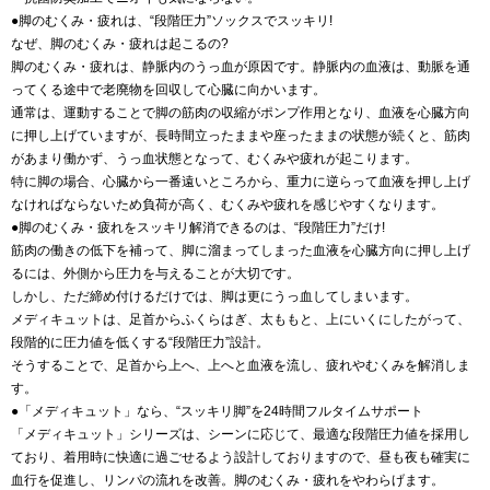
●脚のむくみ・疲れは、“段階圧力”ソックスでスッキリ!
なぜ、脚のむくみ・疲れは起こるの?
脚のむくみ・疲れは、静脈内のうっ血が原因です。静脈内の血液は、動脈を通
ってくる途中で老廃物を回収して心臓に向かいます。
通常は、運動することで脚の筋肉の収縮がポンプ作用となり、血液を心臓方向
に押し上げていますが、長時間立ったままや座ったままの状態が続くと、筋肉
があまり働かず、うっ血状態となって、むくみや疲れが起こります。
特に脚の場合、心臓から一番遠いところから、重力に逆らって血液を押し上げ
なければならないため負荷が高く、むくみや疲れを感じやすくなります。
●脚のむくみ・疲れをスッキリ解消できるのは、“段階圧力”だけ!
筋肉の働きの低下を補って、脚に溜まってしまった血液を心臓方向に押し上げ
るには、外側から圧力を与えることが大切です。
しかし、ただ締め付けるだけでは、脚は更にうっ血してしまいます。
メディキュットは、足首からふくらはぎ、太ももと、上にいくにしたがって、
段階的に圧力値を低くする“段階圧力”設計。
そうすることで、足首から上へ、上へと血液を流し、疲れやむくみを解消しま
す。
●「メディキュット」なら、“スッキリ脚”を24時間フルタイムサポート
「メディキュット」シリーズは、シーンに応じて、最適な段階圧力値を採用し
ており、着用時に快適に過ごせるよう設計しておりますので、昼も夜も確実に
血行を促進し、リンパの流れを改善。脚のむくみ・疲れをやわらげます。