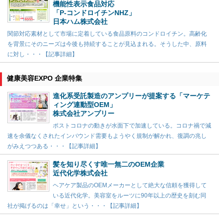
機能性表示食品対応
「P-コンドロイチンNHZ」
日本ハム株式会社
関節対応素材として市場に定着している食品原料のコンドロイチン。高齢化
を背景にそのニーズは今後も持続することが見込まれる。そうした中、原料
に対し・・・【記事詳細】
健康美容EXPO 企業特集
進化系受託製造のアンプリーが提案する「マーケテ
ィング連動型OEM」
株式会社アンプリー
ポストコロナの動きが水面下で加速している。コロナ禍で減
速を余儀なくされたインバウンド需要もようやく規制が解かれ、復調の兆し
がみえつつある・・・【記事詳細】
髪を知り尽くす唯一無二のOEM企業
近代化学株式会社
ヘアケア製品のOEMメーカーとして絶大な信頼を獲得して
いる近代化学。美容室をルーツに90年以上の歴史を刻む同
社が掲げるのは「幸せ」という・・・【記事詳細】