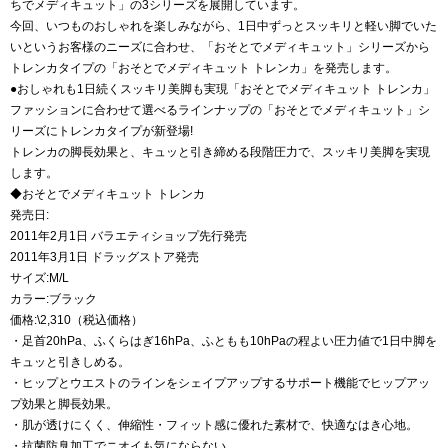
ちでメディキュット」の3シリーズを展開しています。
今回、いつものおしゃれを楽しみながら、1日中ずっとスッキリと軽い脚でいた
いというお客様のニーズに合わせ、「おそとでメディキュット」シリーズから
トレンカタイプの「おそとでメディキュット トレンカ」を発売します。
●おしゃれも1日続くスッキリ美脚も実現「おそとでメディキュット トレンカ」
ファッションに合わせて選べるラインナップの「おそとでメディキュット」シ
リーズにトレンカタイプが新登場!
トレンカの脚長効果と、キュッと引き締める段階圧力で、スッキリ美脚を実現
します。
◆おそとでメディキュット トレンカ
発売日:
2011年2月1日 バラエティショップ先行発売
2011年3月1日 ドラッグストア発売
サイズ:M/L
カラー:ブラック
価格:\2,310（税込価格）
・足首20hPa、ふくらはぎ16hPa、ふともも10hPaの程よい圧力値で1日中脚を
キュッと引きしめる。
・ヒップとウエストのラインをシェイプアップするサポート機能でヒップアッ
プ効果と脚長効果。
・肌が透けにくく、伸縮性・フィット感に優れた素材で、快適なはき心地。
・抗菌防臭加工でニオイも気にならない。