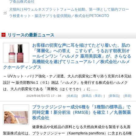
プ食品株式会社
犬猫向けAIウェルネスプラットフォームを始動。第一弾として腸内フロー
ラ検査キット・腸活サプリを提供開始／株式会社PETOKOTO
リリースの最新ニュース
お客様の切実な声に耳を傾けてたどり着いた、肌の
「薄層化」への答え こすらず、うるおす朝夜別オ
ールインワン「ハルメク 薬用美肌液」が、さらなる
高機能化を遂げてリニューアル！／株式会社ハルメ
クホールディングス
～ UVカット・バリア強化・ナノ浸透。大人の肌変化に寄り添う充実の1本完結
設計 〜 販売部数No.1（※1）雑誌『ハルメク』を発行する株式会社ハルメク
は、大人の肌変化である「薄層化（はくそうか）」に……
2026年08月07日 17：36
化粧品
新商品（美容）
新製品
美容
ブラックジンジャー成分6種を「1種類の標準品」で
同時定量！新分析法（RMS法）を確立！／丸善製薬
株式会社
健康食品や化粧品の原料となる天然由来成分を製造する丸善
製薬株式会社は、ブラックジンジャー（Kaempferia parviflora）に含まれる6種