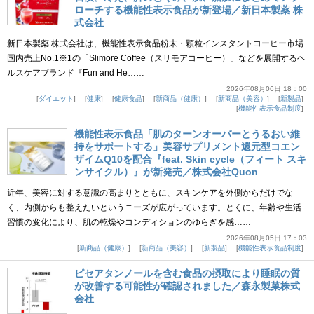
ローチする機能性表示食品が新登場／新日本製薬 株
式会社
新日本製薬 株式会社は、機能性表示食品粉末・顆粒インスタントコーヒー市場
国内売上No.1※1の「Slimore Coffee（スリモアコーヒー）」などを展開するヘ
ルスケアブランド『Fun and He……
2026年08月06日 18：00
ダイエット
健康
健康食品
新商品（健康）
新商品（美容）
新製品
機能性表示食品制度
機能性表示食品「肌のターンオーバーとうるおい維
持をサポートする」美容サプリメント還元型コエン
ザイムQ10を配合『feat. Skin cycle（フィート スキ
ンサイクル）』が新発売／株式会社Quon
近年、美容に対する意識の高まりとともに、スキンケアを外側からだけでな
く、内側からも整えたいというニーズが広がっています。とくに、年齢や生活
習慣の変化により、肌の乾燥やコンディションのゆらぎを感……
2026年08月05日 17：03
新商品（健康）
新商品（美容）
新製品
機能性表示食品制度
ピセアタンノールを含む食品の摂取により睡眠の質
が改善する可能性が確認されました／森永製菓株式
会社