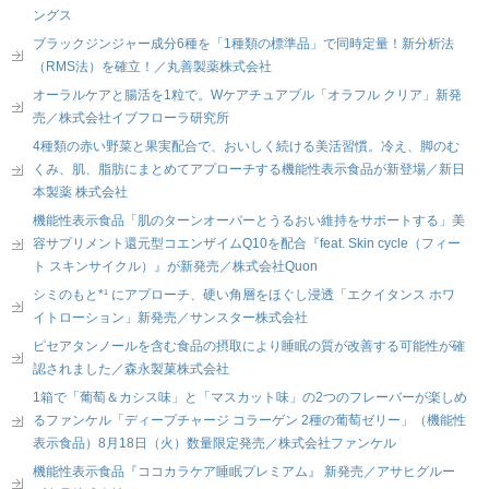
ングス
ブラックジンジャー成分6種を「1種類の標準品」で同時定量！新分析法
（RMS法）を確立！／丸善製薬株式会社
オーラルケアと腸活を1粒で。Wケアチュアブル「オラフル クリア」新発
売／株式会社イブフローラ研究所
4種類の赤い野菜と果実配合で、おいしく続ける美活習慣。冷え、脚のむ
くみ、肌、脂肪にまとめてアプローチする機能性表示食品が新登場／新日
本製薬 株式会社
機能性表示食品「肌のターンオーバーとうるおい維持をサポートする」美
容サプリメント還元型コエンザイムQ10を配合『feat. Skin cycle（フィー
ト スキンサイクル）』が新発売／株式会社Quon
シミのもと*¹ にアプローチ、硬い角層をほぐし浸透「エクイタンス ホワ
イトローション」新発売／サンスター株式会社
ピセアタンノールを含む食品の摂取により睡眠の質が改善する可能性が確
認されました／森永製菓株式会社
1箱で「葡萄＆カシス味」と「マスカット味」の2つのフレーバーが楽しめ
るファンケル「ディープチャージ コラーゲン 2種の葡萄ゼリー」（機能性
表示食品）8月18日（火）数量限定発売／株式会社ファンケル
機能性表示食品『ココカラケア睡眠プレミアム』 新発売／アサヒグルー