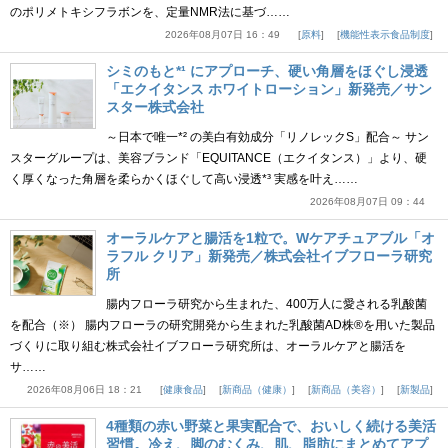
のポリメトキシフラボンを、定量NMR法に基づ……
2026年08月07日 16：49
原料
機能性表示食品制度
シミのもと*¹ にアプローチ、硬い角層をほぐし浸透
「エクイタンス ホワイトローション」新発売／サン
スター株式会社
～日本で唯一*² の美白有効成分「リノレックS」配合～ サン
スターグループは、美容ブランド「EQUITANCE（エクイタンス）」より、硬
く厚くなった角層を柔らかくほぐして高い浸透*³ 実感を叶え……
2026年08月07日 09：44
オーラルケアと腸活を1粒で。Wケアチュアブル「オ
ラフル クリア」新発売／株式会社イブフローラ研究
所
腸内フローラ研究から生まれた、400万人に愛される乳酸菌
を配合（※） 腸内フローラの研究開発から生まれた乳酸菌AD株®を用いた製品
づくりに取り組む株式会社イブフローラ研究所は、オーラルケアと腸活を
サ……
2026年08月06日 18：21
健康食品
新商品（健康）
新商品（美容）
新製品
4種類の赤い野菜と果実配合で、おいしく続ける美活
習慣。冷え、脚のむくみ、肌、脂肪にまとめてアプ