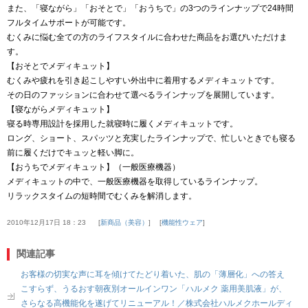
また、「寝ながら」「おそとで」「おうちで」の3つのラインナップで24時間
フルタイムサポートが可能です。
むくみに悩む全ての方のライフスタイルに合わせた商品をお選びいただけま
す。
【おそとでメディキュット】
むくみや疲れを引き起こしやすい外出中に着用するメディキュットです。
その日のファッションに合わせて選べるラインナップを展開しています。
【寝ながらメディキュット】
寝る時専用設計を採用した就寝時に履くメディキュットです。
ロング、ショート、スパッツと充実したラインナップで、忙しいときでも寝る
前に履くだけでキュッと軽い脚に。
【おうちでメディキュット】（一般医療機器）
メディキュットの中で、一般医療機器を取得しているラインナップ。
リラックスタイムの短時間でむくみを解消します。
2010年12月17日 18：23
新商品（美容）
機能性ウェア
関連記事
お客様の切実な声に耳を傾けてたどり着いた、肌の「薄層化」への答え
こすらず、うるおす朝夜別オールインワン「ハルメク 薬用美肌液」が、
さらなる高機能化を遂げてリニューアル！／株式会社ハルメクホールディ