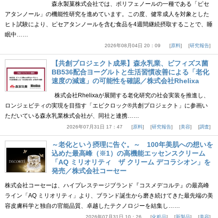
森永製菓株式会社では、ポリフェノールの一種である「ピセ
アタンノール」の機能性研究を進めています。この度、健常成人を対象とした
ヒト試験により、ピセアタンノールを含む食品を4週間継続摂取することで、睡
眠中……
2026年08月04日 20：09
原料
研究報告
【共創プロジェクト成果】森永乳業、ビフィズス菌
BB536配合ヨーグルトと生活習慣改善による「老化
速度の減速」の可能性を確認／株式会社Rhelixa
株式会社Rhelixaが展開する老化研究の社会実装を推進し、
ロンジェビティの実現を目指す「エピクロック®共創プロジェクト」に参画い
ただいている森永乳業株式会社が、同社と連携……
2026年07月31日 17：47
原料
研究報告
美容
調査
～老化という摂理に告ぐ。～ 100年美肌への想いを
込めた最高峰（※1）の高機能エッセンスクリーム
「AQ ミリオリティ ザ クリーム デコラシオン」を
発売／株式会社コーセー
株式会社コーセーは、ハイプレステージブランド『コスメデコルテ』の最高峰
ライン「AQ ミリオリティ」より、ブランド誕生から磨き続けてきた最先端の美
容皮膚科学と独自の官能品質、卓越したテクノロジーを結集し……
2026年07月31日 10：26
化粧品
新製品
美容