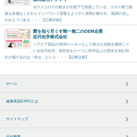
ポストコロナの動きが水面下で加速している。コロナ禍で減
速を余儀なくされたインバウンド需要もようやく規制が解かれ、復調の兆し
がみえつつある・・・【記事詳細】
髪を知り尽くす唯一無二のOEM企業
近代化学株式会社
ヘアケア製品のOEMメーカーとして絶大な信頼を獲得して
いる近代化学。美容室をルーツに90年以上の歴史を刻む同
社が掲げるのは「幸せ」という・・・【記事詳細】
ホーム
健康美容EXPOとは
サイトマップ
会社概要