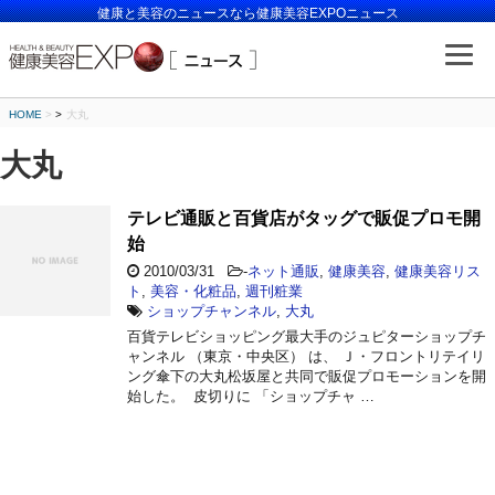
健康と美容のニュースなら健康美容EXPOニュース
HOME
>
大丸
大丸
テレビ通販と百貨店がタッグで販促プロモ開
始
2010/03/31
-
ネット通販
,
健康美容
,
健康美容リス
ト
,
美容・化粧品
,
週刊粧業
ショップチャンネル
,
大丸
百貨テレビショッピング最大手のジュピターショップチ
ャンネル （東京・中央区） は、 Ｊ・フロントリテイリ
ング傘下の大丸松坂屋と共同で販促プロモーションを開
始した。 皮切りに 「ショップチャ …