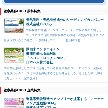
健康美容EXPO 原料特集
天然香料・天然有効成分のリーディングカンパニー
株式会社ロベルテ
香料発祥の地 南フランス・グラース。香料産業の聖地とし
て、ユネスコ（国連教育科学文化機構）の無形文化遺産に登
録されているこの地で、天然香料サプラ・・・【記事詳細】
豚由来コンドロイチン
機能性表示食品対応
「P-コンドロイチンNHZ」
日本ハム株式会社
関節対応素材として市場に定着している食品原料のコンドロイチン。高齢化
を背景にそのニーズは今後も持続することが見込まれる。そうした中、原料
に対し・・・【記事詳細】
健康美容EXPO 企業特集
進化系受託製造のアンプリーが提案する「マーケテ
ィング連動型OEM」
株式会社アンプリー