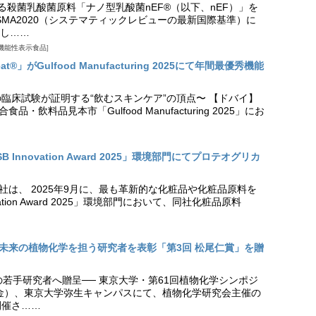
る殺菌乳酸菌原料「ナノ型乳酸菌nEF®（以下、nEF）」を
SMA2020（システマティックレビューの最新国際基準）に
し……
機能性表示食品
t®」がGulfood Manufacturing 2025にて年間最優秀機能
の臨床試験が証明する“飲むスキンケア”の頂点〜 【ドバイ】
・飲料品見本市「Gulfood Manufacturing 2025」にお
Innovation Award 2025」環境部門にてプロテオグリカ
社は、 2025年9月に、最も革新的な化粧品や化粧品原料を
vation Award 2025」環境部門において、同社化粧品原料
未来の植物化学を担う研究者を表彰「第3回 松尾仁賞」を贈
の若手研究者へ贈呈── 東京大学・第61回植物化学シンポジ
日（金）、東京大学弥生キャンパスにて、植物化学研究会主催の
開催さ……