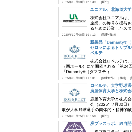
2025年12月08日 16：39
研究
ユニアル、北海道大学
株式会社ユニアルは、
企業」の称号を授与さ
るために起業したスタ
2025年10月08日 16：13
講座･資格
新製品「Damasty®
セロラによるトリプル
ベルテ
株式会社ロベルテは、2
（西ホール）にて開催される「第24回
「Damasty®（ダマスティ……
2025年09月08日 11：01
健康食品
原料
ロベルテ、大学野球選
鹿屋体育大学と株式会
鹿屋体育大学と株式会
会（2025年7月30
取が大学野球選手の肉体的・精神的疲
2025年08月25日 13：58
研究
炭プラスラボ、独自開
～炭プラスラボ、知財