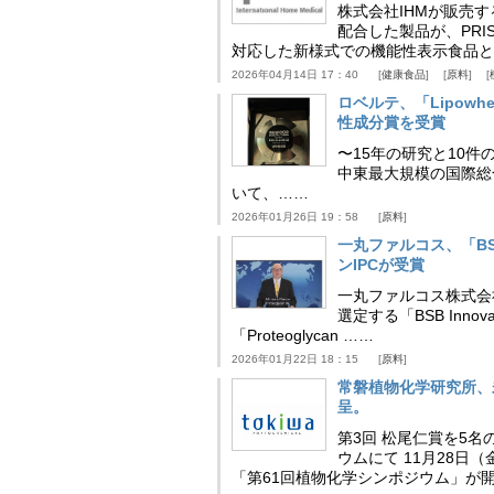
株式会社IHMが販売す
配合した製品が、PRI
対応した新様式での機能性表示食品と
2026年04月14日 17：40
健康食品
原料
ロベルテ、「Lipowhea
性成分賞を受賞
〜15年の研究と10件
中東最大規模の国際総合食品
いて、……
2026年01月26日 19：58
原料
一丸ファルコス、「BSB 
ンIPCが受賞
一丸ファルコス株式会
選定する「BSB Inno
「Proteoglycan ……
2026年01月22日 18：15
原料
常磐植物化学研究所、
呈。
第3回 松尾仁賞を5名
ウムにて 11月28
「第61回植物化学シンポジウム」が