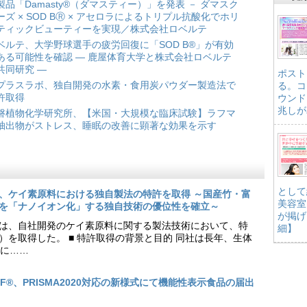
製品「Damasty®（ダマスティー）」を発表 － ダマスク
ーズ × SOD BⓇ × アセロラによるトリプル抗酸化でホリ
ティックビューティーを実現／株式会社ロベルテ
ベルテ、大学野球選手の疲労回復に「SOD B®」が有効
ある可能性を確認 ― 鹿屋体育大学と株式会社ロベルテ
共同研究 ―
ポスト
プラスラボ、独自開発の水素・食用炭パウダー製造法で
る。コ
許取得
ウンド
兆しが
磐植物化学研究所、【米国・大規模な臨床試験】ラフマ
抽出物がストレス、睡眠の改善に顕著な効果を示す
として
、ケイ素原料における独自製法の特許を取得 ～国産竹・富
美容室
を「ナノイオン化」する独自技術の優位性を確立～
が掲げ
は、自社開発のケイ素原料に関する製法技術において、特
細】
9号）を取得した。 ■ 特許取得の背景と目的 同社は長年、生体
に……
EF®、PRISMA2020対応の新様式にて機能性表示食品の届出