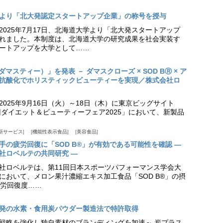
より「北大発認定スタートアップ企業」の称号を授与
2025年7月17日、北海道大学より「北大発スタートアップ
れました。本制度は、北海道大学の研究成果を社会実装す
ートアップを大学として……
（ダマスティー）」を発表 － ダマスクローズ × SOD BⓇ × ア
抗酸化でホリスティックビューティーを実現／株式会社ロ
025年9月16日（火）～18日（木）に東京ビッグサイト
ダイエット＆ビューティーフェア2025」において、新製品
新サービス
機能性表示食品
美容食品
手の疲労回復に「SOD B®」が有効である可能性を確認 ―
社ロベルテの共同研究 ―
社ロベルテは、第11回日本スポーツパフォーマンス学会大
日）において、メロン果汁濃縮エキス加工食品「SOD B®」の摂
労回復度……
発の水素・食用炭パウダー製造法で特許取得
戦略を強化し独自素材のブランディングを加速～ 炭プラス