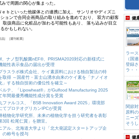
試みで周囲の関心が集まった。
Ｗｅｂといった他媒体との連携に加え、 サンリオやディズニ
ションで合同企画商品の取り組みを進めており、 双方の顧客
健
、 取扱商品に化粧品が加わる可能性もあり、 落ち込みが目立
なるかもしれない。
粧品
週刊粧業
ラース
（国連
HM、ナノ型乳酸菌nEF®、PRISMA2020対応の新様式に
登録さ
機能性表示食品の届出が受理
ラ・・
プラスラボ株式会社、ケイ素原料における独自製法の特
を取得 ～国産竹・富士山湧水由来のケイ素を「ナノイオ
化」する独自技術の優位性を確立～
ルテ、「Lipowheat®」がGulfood Manufacturing 2025
て年間最優秀機能性成分賞を受賞
ファルコス、「BSB Innovation Award 2025」環境部
関節対
にてプロテオグリカンIPCが受賞
原料の
磐植物化学研究所、未来の植物化学を担う研究者を表彰
ニーズ
第3回 松尾仁賞」を贈呈。
そうし
ニアル、北海道大学より「北大発認定スタートアップ企
」の称号を授与
健