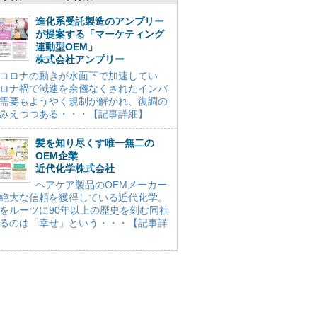
進化系受託製造のアンプリー
が提案する「マーケティング
連動型OEM」
株式会社アンプリー
コロナの動きが水面下で加速してい
ロナ禍で減速を余儀なくされたインバ
需要もようやく規制が解かれ、復調の
みえつつある・・・【記事詳細】
髪を知り尽くす唯一無二の
OEM企業
近代化学株式会社
ヘアケア製品のOEMメーカー
絶大な信頼を獲得している近代化学。
をルーツに90年以上の歴史を刻む同社
るのは「幸せ」という・・・【記事詳