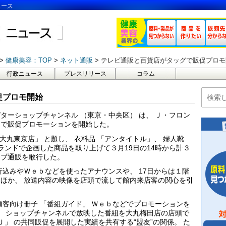
ュース
健康美容：TOP
ネット通販
テレビ通販と百貨店がタッグで販促プロモ
行政ニュース
プレスリリース
コラム
促プロモ開始
ターショップチャンネル （東京・中央区） は、 Ｊ・フロン
同で販促プロモーションを開始した。
 大丸東京店」 と題し、 衣料品 「アンタイトル」、 婦人靴
ランドで企画した商品を取り上げて３月19日の14時から計３
イブ通販を敢行した。
折込みやＷｅｂなどを使ったアナウンスや、 17日からは１階
ほか、 放送内容の映像を店頭で流して館内来店客の関心を引
顧客向け冊子 「番組ガイド」 Ｗｅｂなどでプロモーションを
月、 ショップチャンネルで放映した番組を大丸梅田店の店頭で
Ｊ」 の共同販促を展開した実績を共有する“盟友”の関係。 た