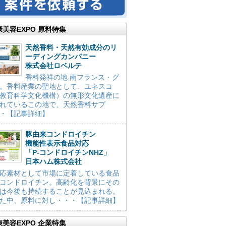
康美容EXPO 原料特集
天然香料・天然有効成分のリ
ーディングカンパニー
株式会社ロベルテ
香料発祥の地 南フランス・グ
。香料産業の聖地として、ユネスコ
教育科学文化機構）の無形文化遺産に
れているこの地で、天然香料サプ
・【記事詳細】
豚由来コンドロイチン
機能性表示食品対応
「P-コンドロイチンNHZ」
日本ハム株式会社
応素材として市場に定着している食品
コンドロイチン。高齢化を背景にその
は今後も持続することが見込まれる。
た中、原料に対し・・・【記事詳細】
康美容EXPO 企業特集