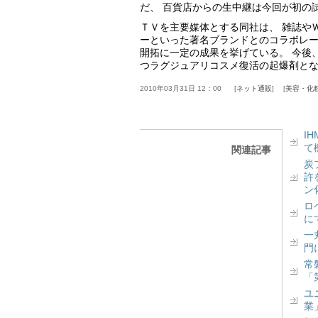
だ、 百貨店からの生中継は今回が初の
ＴＶを主要媒体とする同社は、 雑誌や
ーといった著名ブランドとのコラボレー
開拓に一定の成果を挙げている。 今後
つラグジュアリコスメ復活の起爆剤と
2010年03月31日 12：00
ネット通販
美容・化
I
て
関連記事
炭
許
ン
ロベ
に
一丸
門
常
「
ユ
業