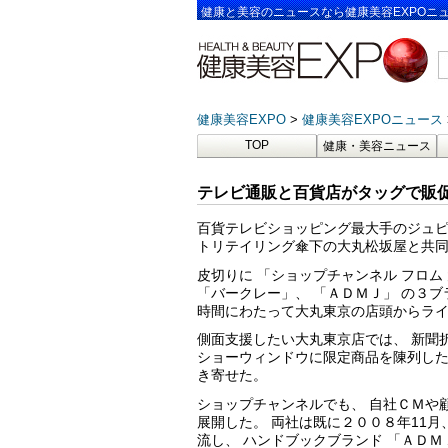
健康と美容のニュースなら健康美容EXPOニ
健康美容EXPO
健康美容EXPOニュース
TOP
健康・美容ニュース
テレビ通販と百貨店がタッグで販
百貨テレビショッピング最大手のジュピ
トリテイリング傘下の大丸松坂屋と共
皮切りに 「ショップチャンネル フロム
「バークレー」、 「ＡＤＭＪ」 の３ブ
時間にわたって大丸東京の店頭からラ
側面支援したい大丸東京店では、 新聞
ショーウィンドウに限定商品を陳列した
き寄せた。
ショップチャンネルでも、 自社ＣＭや
展開した。 両社は既に２００８年11
流し、 ハンドブックブランド 「ＡＤＭ