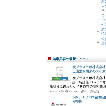
新
ロ
ス
ロ
で
の
炭
特
常
葉
健康美容の最新ニュース
炭プラスラボ株式会社
士山湧水由来のケイ素
炭プラスラボ株式会社
許（特許第783269
吸収性に優れたケイ素原料の研究開発
2026年04月15日 15：40
原料
新技術
IHM、ナノ型乳酸菌n
が受理