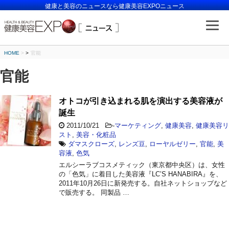
健康と美容のニュースなら健康美容EXPOニュース
HOME
>
官能
官能
オトコが引き込まれる肌を演出する美容液が
誕生
2011/10/21
-
マーケティング
,
健康美容
,
健康美容リ
スト
,
美容・化粧品
ダマスクローズ
,
レンズ豆
,
ローヤルゼリー
,
官能
,
美
容液
,
色気
エルシーラブコスメティック（東京都中央区）は、女性
の「色気」に着目した美容液『LC’S HANABIRA』を、
2011年10月26日に新発売する。自社ネットショップなど
で販売する。 同製品 …