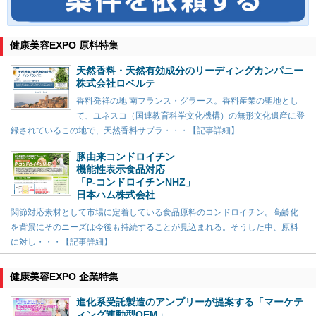
健康美容EXPO 原料特集
天然香料・天然有効成分のリーディングカンパニー
株式会社ロベルテ
香料発祥の地 南フランス・グラース。香料産業の聖地とし
て、ユネスコ（国連教育科学文化機構）の無形文化遺産に登
録されているこの地で、天然香料サプラ・・・【記事詳細】
豚由来コンドロイチン
機能性表示食品対応
「P-コンドロイチンNHZ」
日本ハム株式会社
関節対応素材として市場に定着している食品原料のコンドロイチン。高齢化
を背景にそのニーズは今後も持続することが見込まれる。そうした中、原料
に対し・・・【記事詳細】
健康美容EXPO 企業特集
進化系受託製造のアンプリーが提案する「マーケテ
ィング連動型OEM」