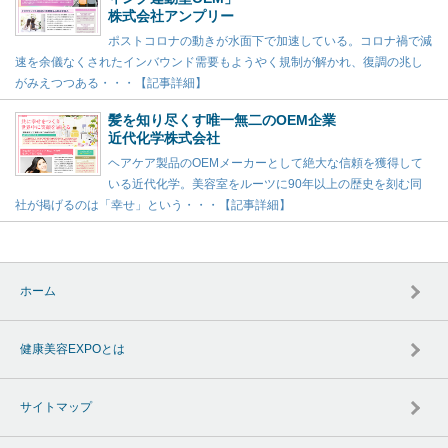
株式会社アンプリー
ポストコロナの動きが水面下で加速している。コロナ禍で減
速を余儀なくされたインバウンド需要もようやく規制が解かれ、復調の兆し
がみえつつある・・・【記事詳細】
髪を知り尽くす唯一無二のOEM企業
近代化学株式会社
ヘアケア製品のOEMメーカーとして絶大な信頼を獲得して
いる近代化学。美容室をルーツに90年以上の歴史を刻む同
社が掲げるのは「幸せ」という・・・【記事詳細】
ホーム
健康美容EXPOとは
サイトマップ