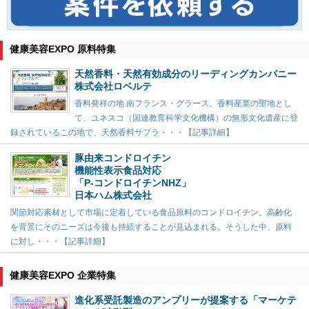
健康美容EXPO 原料特集
天然香料・天然有効成分のリーディングカンパニー
株式会社ロベルテ
香料発祥の地 南フランス・グラース。香料産業の聖地とし
て、ユネスコ（国連教育科学文化機構）の無形文化遺産に登
録されているこの地で、天然香料サプラ・・・【記事詳細】
豚由来コンドロイチン
機能性表示食品対応
「P-コンドロイチンNHZ」
日本ハム株式会社
関節対応素材として市場に定着している食品原料のコンドロイチン。高齢化
を背景にそのニーズは今後も持続することが見込まれる。そうした中、原料
に対し・・・【記事詳細】
健康美容EXPO 企業特集
進化系受託製造のアンプリーが提案する「マーケテ