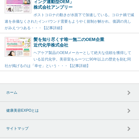
ィング連動型OEM」
株式会社アンプリー
ポストコロナの動きが水面下で加速している。コロナ禍で減
速を余儀なくされたインバウンド需要もようやく規制が解かれ、復調の兆し
がみえつつある・・・【記事詳細】
髪を知り尽くす唯一無二のOEM企業
近代化学株式会社
ヘアケア製品のOEMメーカーとして絶大な信頼を獲得して
いる近代化学。美容室をルーツに90年以上の歴史を刻む同
社が掲げるのは「幸せ」という・・・【記事詳細】
ホーム
健康美容EXPOとは
サイトマップ