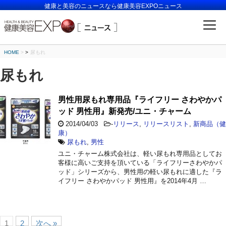
健康と美容のニュースなら健康美容EXPOニュース
HOME
>
尿もれ
尿もれ
男性用尿もれ専用品『ライフリー さわやかパ
ッド 男性用』新発売/ユニ・チャーム
2014/04/03
-
リリース
,
リリースリスト
,
新商品（健
康）
尿もれ
,
男性
ユニ・チャーム株式会社は、軽い尿もれ専用品としてお
客様に高いご支持を頂いている「ライフリーさわやかパ
ッド」シリーズから、男性用の軽い尿もれに適した『ラ
イフリー さわやかパッド 男性用』を2014年4月 …
1
2
次へ »