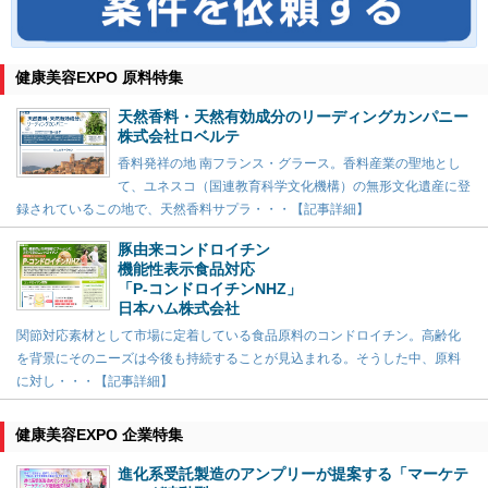
健康美容EXPO 原料特集
天然香料・天然有効成分のリーディングカンパニー
株式会社ロベルテ
香料発祥の地 南フランス・グラース。香料産業の聖地とし
て、ユネスコ（国連教育科学文化機構）の無形文化遺産に登
録されているこの地で、天然香料サプラ・・・【記事詳細】
豚由来コンドロイチン
機能性表示食品対応
「P-コンドロイチンNHZ」
日本ハム株式会社
関節対応素材として市場に定着している食品原料のコンドロイチン。高齢化
を背景にそのニーズは今後も持続することが見込まれる。そうした中、原料
に対し・・・【記事詳細】
健康美容EXPO 企業特集
進化系受託製造のアンプリーが提案する「マーケテ