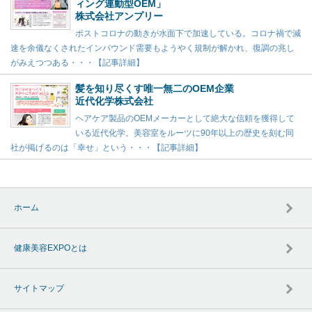
ィング連動型OEM」
株式会社アンプリー
ポストコロナの動きが水面下で加速している。コロナ禍で減
速を余儀なくされたインバウンド需要もようやく規制が解かれ、復調の兆し
がみえつつある・・・【記事詳細】
髪を知り尽くす唯一無二のOEM企業
近代化学株式会社
ヘアケア製品のOEMメーカーとして絶大な信頼を獲得して
いる近代化学。美容室をルーツに90年以上の歴史を刻む同
社が掲げるのは「幸せ」という・・・【記事詳細】
ホーム
健康美容EXPOとは
サイトマップ