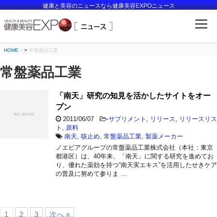
健康と美容のニュースなら健康美容EXPOニュース
HOME
>
常盤薬品工業
常盤薬品工業
「南天」研究の知見を活かしたサイトをオー
プン
2011/06/07
-
サプリメント
,
リリース
,
リリースリス
ト
,
原料
南天
,
咳止め
,
常盤薬品工業
,
製薬メーカー
ノエビアグループの常盤薬品工業株式会社（本社：東京
都港区）は、40年来、「南天」に関する研究を進めてお
り、優れた薬効を持つ“南天実エキス”を活用したせきケア
の普及に努めて参りま …
1
2
3
次へ »