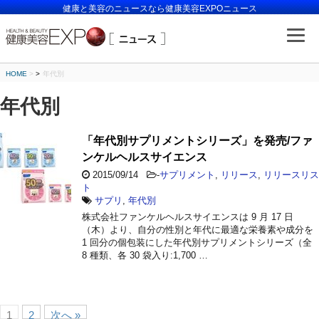
健康と美容のニュースなら健康美容EXPOニュース
HOME
>
年代別
年代別
「年代別サプリメントシリーズ」を発売/ファ
ンケルヘルスサイエンス
2015/09/14
-
サプリメント
,
リリース
,
リリースリス
ト
サプリ
,
年代別
株式会社ファンケルヘルスサイエンスは 9 月 17 日
（木）より、自分の性別と年代に最適な栄養素や成分を
1 回分の個包装にした年代別サプリメントシリーズ（全
8 種類、各 30 袋入り:1,700 …
1
2
次へ »