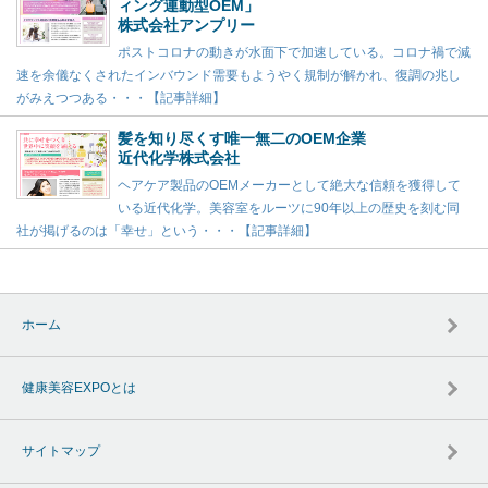
ィング連動型OEM」
株式会社アンプリー
ポストコロナの動きが水面下で加速している。コロナ禍で減
速を余儀なくされたインバウンド需要もようやく規制が解かれ、復調の兆し
がみえつつある・・・【記事詳細】
髪を知り尽くす唯一無二のOEM企業
近代化学株式会社
ヘアケア製品のOEMメーカーとして絶大な信頼を獲得して
いる近代化学。美容室をルーツに90年以上の歴史を刻む同
社が掲げるのは「幸せ」という・・・【記事詳細】
ホーム
健康美容EXPOとは
サイトマップ