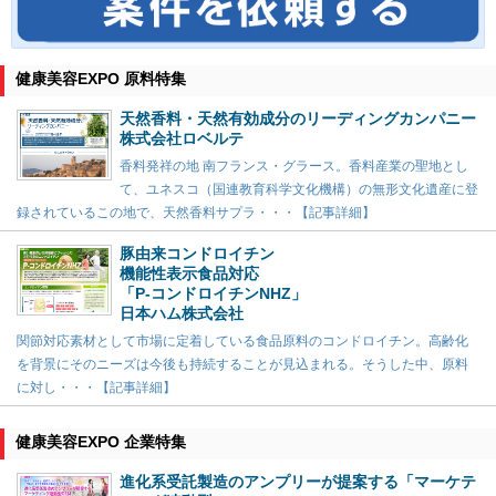
健康美容EXPO 原料特集
天然香料・天然有効成分のリーディングカンパニー
株式会社ロベルテ
香料発祥の地 南フランス・グラース。香料産業の聖地とし
て、ユネスコ（国連教育科学文化機構）の無形文化遺産に登
録されているこの地で、天然香料サプラ・・・【記事詳細】
豚由来コンドロイチン
機能性表示食品対応
「P-コンドロイチンNHZ」
日本ハム株式会社
関節対応素材として市場に定着している食品原料のコンドロイチン。高齢化
を背景にそのニーズは今後も持続することが見込まれる。そうした中、原料
に対し・・・【記事詳細】
健康美容EXPO 企業特集
進化系受託製造のアンプリーが提案する「マーケテ