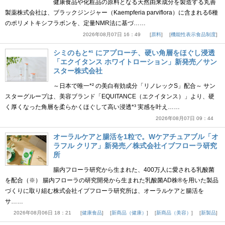
健康食品や化粧品の原料となる天然由来成分を製造する丸善
製薬株式会社は、ブラックジンジャー（Kaempferia parviflora）に含まれる6種
のポリメトキシフラボンを、定量NMR法に基づ……
2026年08月07日 16：49
原料
機能性表示食品制度
シミのもと*¹ にアプローチ、硬い角層をほぐし浸透
「エクイタンス ホワイトローション」新発売／サン
スター株式会社
～日本で唯一*² の美白有効成分「リノレックS」配合～ サン
スターグループは、美容ブランド「EQUITANCE（エクイタンス）」より、硬
く厚くなった角層を柔らかくほぐして高い浸透*³ 実感を叶え……
2026年08月07日 09：44
オーラルケアと腸活を1粒で。Wケアチュアブル「オ
ラフル クリア」新発売／株式会社イブフローラ研究
所
腸内フローラ研究から生まれた、400万人に愛される乳酸菌
を配合（※） 腸内フローラの研究開発から生まれた乳酸菌AD株®を用いた製品
づくりに取り組む株式会社イブフローラ研究所は、オーラルケアと腸活を
サ……
2026年08月06日 18：21
健康食品
新商品（健康）
新商品（美容）
新製品