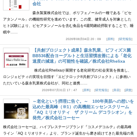
会社
森永製菓株式会社では、ポリフェノールの一種である「ピセ
アタンノール」の機能性研究を進めています。この度、健常成人を対象とした
ヒト試験により、ピセアタンノールを含む食品を4週間継続摂取することで、睡
眠中……
2026年08月04日 20：09
原料
研究報告
【共創プロジェクト成果】森永乳業、ビフィズス菌
BB536配合ヨーグルトと生活習慣改善による「老化
速度の減速」の可能性を確認／株式会社Rhelixa
株式会社Rhelixaが展開する老化研究の社会実装を推進し、
ロンジェビティの実現を目指す「エピクロック®共創プロジェクト」に参画い
ただいている森永乳業株式会社が、同社と連携……
2026年07月31日 17：47
原料
研究報告
美容
調査
～老化という摂理に告ぐ。～ 100年美肌への想いを
込めた最高峰（※1）の高機能エッセンスクリーム
「AQ ミリオリティ ザ クリーム デコラシオン」を
発売／株式会社コーセー
株式会社コーセーは、ハイプレステージブランド『コスメデコルテ』の最高峰
ライン「AQ ミリオリティ」より、ブランド誕生から磨き続けてきた最先端の美