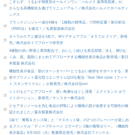
こすらず、うるおす朝夜別オールインワン「ハルメク 薬用美肌液」が、
さらなる高機能化を遂げてリニューアル！／株式会社ハルメクホールディ
ングス
ブラックジンジャー成分6種を「1種類の標準品」で同時定量！新分析法
（RMS法）を確立！／丸善製薬株式会社
オーラルケアと腸活を1粒で。Wケアチュアブル「オラフル クリア」新発
売／株式会社イブフローラ研究所
4種類の赤い野菜と果実配合で、おいしく続ける美活習慣。冷え、脚のむ
くみ、肌、脂肪にまとめてアプローチする機能性表示食品が新登場／新日
本製薬 株式会社
機能性表示食品「肌のターンオーバーとうるおい維持をサポートする」美
容サプリメント還元型コエンザイムQ10を配合『feat. Skin cycle（フィー
ト スキンサイクル）』が新発売／株式会社Quon
シミのもと*¹ にアプローチ、硬い角層をほぐし浸透「エクイタンス ホワ
イトローション」新発売／サンスター株式会社
ピセアタンノールを含む食品の摂取により睡眠の質が改善する可能性が確
認されました／森永製菓株式会社
1箱で「葡萄＆カシス味」と「マスカット味」の2つのフレーバーが楽しめ
るファンケル「ディープチャージ コラーゲン 2種の葡萄ゼリー」（機能性
表示食品）8月18日（火）数量限定発売／株式会社ファンケル