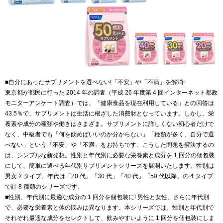
■自分にあったサプリメントを選べない!「不安」や「不満」を解消!
東京都が都民に行った 2014 年の調査（平成 26 年度第 4 回インターネット都政
モニターアンケート調査）では、「健康食品を現在利用している」との回答は
43.5％で、サプリメントは生活に根ざした消費財となっています。しかし、栄
養素や成分の種類や働きはさまざま。サプリメントに詳しくない初心者だけで
なく、中級者でも「何を飲めばいいのか分からない」「種類が多く、自分で選
べない」という「不安」や「不満」をお持ちです。こうした問題を解決するの
は、シンプルな新発想。性別と年代別に必要な栄養素と成分を 1 回分の個包装
にして、簡単に選べる年代別サプリメントシリーズを展開いたします。性別は
男女 2 タイプ、年代は「20 代」「30 代」「40 代」「50 代以降」の 4 タイプ
で計 8 種類のシリーズです。
■性別、年代別に最適な成分の 1 回分を個包装に! 男性と女性、さらに年代別
で、必要な栄養素と体の悩みは異なります。本シリーズでは、性別と年代別で
それぞれ最適な成分をセレクトして、飲みやすいように 1 回分を個包装にしま