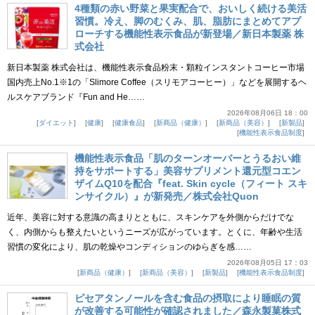
4種類の赤い野菜と果実配合で、おいしく続ける美活
習慣。冷え、脚のむくみ、肌、脂肪にまとめてアプ
ローチする機能性表示食品が新登場／新日本製薬 株
式会社
新日本製薬 株式会社は、機能性表示食品粉末・顆粒インスタントコーヒー市場
国内売上No.1※1の「Slimore Coffee（スリモアコーヒー）」などを展開するヘ
ルスケアブランド『Fun and He……
2026年08月06日 18：00
ダイエット
健康
健康食品
新商品（健康）
新商品（美容）
新製品
機能性表示食品制度
機能性表示食品「肌のターンオーバーとうるおい維
持をサポートする」美容サプリメント還元型コエン
ザイムQ10を配合『feat. Skin cycle（フィート スキ
ンサイクル）』が新発売／株式会社Quon
近年、美容に対する意識の高まりとともに、スキンケアを外側からだけでな
く、内側からも整えたいというニーズが広がっています。とくに、年齢や生活
習慣の変化により、肌の乾燥やコンディションのゆらぎを感……
2026年08月05日 17：03
新商品（健康）
新商品（美容）
新製品
機能性表示食品制度
ピセアタンノールを含む食品の摂取により睡眠の質
が改善する可能性が確認されました／森永製菓株式