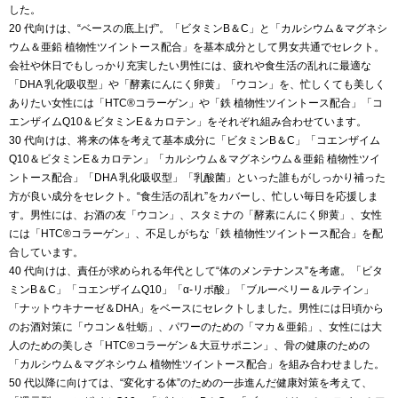
した。
20 代向けは、“ベースの底上げ”。「ビタミンB＆C」と「カルシウム＆マグネシ
ウム＆亜鉛 植物性ツイントース配合」を基本成分として男女共通でセレクト。
会社や休日でもしっかり充実したい男性には、疲れや食生活の乱れに最適な
「DHA 乳化吸収型」や「酵素にんにく卵黄」「ウコン」を、忙しくても美しく
ありたい女性には「HTC®コラーゲン」や「鉄 植物性ツイントース配合」「コ
エンザイムQ10＆ビタミンE＆カロテン」をそれぞれ組み合わせています。
30 代向けは、将来の体を考えて基本成分に「ビタミンB＆C」「コエンザイム
Q10＆ビタミンE＆カロテン」「カルシウム＆マグネシウム＆亜鉛 植物性ツイ
ントース配合」「DHA 乳化吸収型」「乳酸菌」といった誰もがしっかり補った
方が良い成分をセレクト。“食生活の乱れ”をカバーし、忙しい毎日を応援しま
す。男性には、お酒の友「ウコン」、スタミナの「酵素にんにく卵黄」、女性
には「HTC®コラーゲン」、不足しがちな「鉄 植物性ツイントース配合」を配
合しています。
40 代向けは、責任が求められる年代として“体のメンテナンス”を考慮。「ビタ
ミンB＆C」「コエンザイムQ10」「α-リポ酸」「ブルーベリー＆ルテイン」
「ナットウキナーゼ＆DHA」をベースにセレクトしました。男性には日頃から
のお酒対策に「ウコン＆牡蛎」、パワーのための「マカ＆亜鉛」、女性には大
人のための美しさ「HTC®コラーゲン＆大豆サポニン」、骨の健康のための
「カルシウム＆マグネシウム 植物性ツイントース配合」を組み合わせました。
50 代以降に向けては、“変化する体”のための一歩進んだ健康対策を考えて、