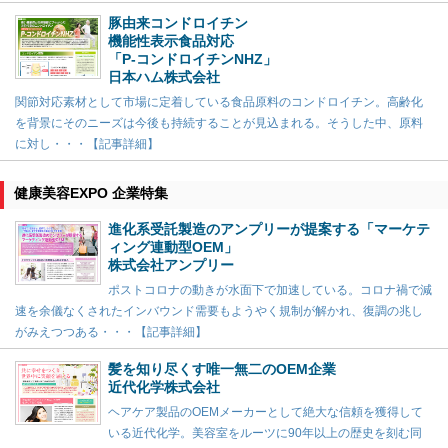
豚由来コンドロイチン
機能性表示食品対応
「P-コンドロイチンNHZ」
日本ハム株式会社
関節対応素材として市場に定着している食品原料のコンドロイチン。高齢化
を背景にそのニーズは今後も持続することが見込まれる。そうした中、原料
に対し・・・【記事詳細】
健康美容EXPO 企業特集
進化系受託製造のアンプリーが提案する「マーケテ
ィング連動型OEM」
株式会社アンプリー
ポストコロナの動きが水面下で加速している。コロナ禍で減
速を余儀なくされたインバウンド需要もようやく規制が解かれ、復調の兆し
がみえつつある・・・【記事詳細】
髪を知り尽くす唯一無二のOEM企業
近代化学株式会社
ヘアケア製品のOEMメーカーとして絶大な信頼を獲得して
いる近代化学。美容室をルーツに90年以上の歴史を刻む同