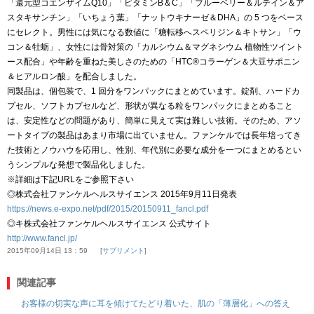
「還元型コエンザイムQ10」「ビタミンB＆C」「ブルーベリー＆ルテイン＆ア
スタキサンチン」「いちょう葉」「ナットウキナーゼ＆DHA」の 5 つをベース
にセレクト。男性には気になる数値に「糖転移へスペリジン＆キトサン」「ウ
コン＆牡蛎」、女性には骨対策の「カルシウム＆マグネシウム 植物性ツイント
ース配合」や年齢を重ねた美しさのための「HTC®コラーゲン＆大豆サポニン
＆ヒアルロン酸」を配合しました。
同製品は、個包装で、1 回分をワンパックにまとめています。錠剤、ハードカ
プセル、ソフトカプセルなど、形状が異なる粒をワンパックにまとめること
は、安定性などの問題があり、簡単に見えて実は難しい技術。そのため、アソ
ートタイプの製品はあまり市場に出ていません。ファンケルでは長年培ってき
た技術とノウハウを応用し、性別、年代別に必要な成分を一つにまとめるとい
うシンプルな発想で製品化しました。
※詳細は下記URLをご参照下さい
◎株式会社ファンケルヘルスサイエンス 2015年9月11日発表
https://news.e-expo.net/pdf/2015/20150911_fancl.pdf
◎キ株式会社ファンケルヘルスサイエンス 公式サイト
http://www.fancl.jp/
2015年09月14日 13：59
サプリメント
関連記事
お客様の切実な声に耳を傾けてたどり着いた、肌の「薄層化」への答え