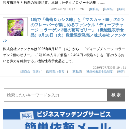
容皮膚科学と独自の官能品質、卓越したテクノロジーを結集し……
2026年07月31日 10：26
化粧品
新製品
美容
1箱で「葡萄＆カシス味」と「マスカット味」の2つ
のフレーバーが楽しめるファンケル「ディープチャ
ージ コラーゲン 2種の葡萄ゼリー」（機能性表示食
品）8月18日（火）数量限定発売／株式会社ファンケ
ル
株式会社ファンケルは2026年8月18日（火）から、「ディープチャージ コラー
ゲン 2種のゼリー」（1箱10本入り／価格：2,494円＜税込＞）を「肌のうるお
いと弾力を維持する」機能性表示食品として、……
2026年07月30日 19：21
新商品（健康）
新商品（美容）
新製品
機能性表示食品制度
美容