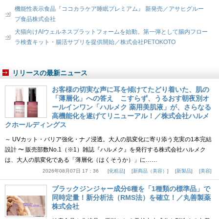
機能性表示食品『ココカラケア睡眠プレミアム』 新発売／アサヒグルー
プ食品株式会社
犬猫向けAIウェルネスプラットフォームを始動。第一弾として腸内フロー
ラ検査キット・腸活サプリを提供開始／株式会社PETOKOTO
リリースの最新ニュース
お客様の切実な声に耳を傾けてたどり着いた、肌の
「薄層化」への答え こすらず、うるおす朝夜別オ
ールインワン「ハルメク 薬用美肌液」が、さらなる
高機能化を遂げてリニューアル！／株式会社ハルメ
クホールディングス
～ UVカット・バリア強化・ナノ浸透。大人の肌変化に寄り添う充実の1本完結
設計 〜 販売部数No.1（※1）雑誌『ハルメク』を発行する株式会社ハルメク
は、大人の肌変化である「薄層化（はくそうか）」に……
2026年08月07日 17：36
化粧品
新商品（美容）
新製品
美容
ブラックジンジャー成分6種を「1種類の標準品」で
同時定量！新分析法（RMS法）を確立！／丸善製薬
株式会社