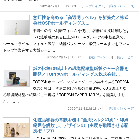
2025年12月15日 19：03
アップサイクル
容器･パッケージ
意匠性を高める「高透明ラベル」を新発売／株式
会社OSPホールディングス…
平滑性の高い剥離フィルムを使用、容器に直接印刷したよ
うな透明感のある仕上がり OSPグループの中核企業で、
シール・ラベル、フィルム製品、紙器パッケージ、販促ツールまでをワンス
トップで製造する大阪シー……
2025年12月02日 18：05
容器･パッケージ
新サービス
紙の比率50%以上の環境配慮型紙製ジャー容器を
開発／TOPPANホールディングス株式会社…
TOPPANホールディングスのグループ会社であるTOPPAN
株式会社は、容器における紙の重量比率が50％以上とな
る環境配慮型の紙製ジャー容器「TOPPAN PAPER JAR™」を開発しまし
た。 ……
2025年11月11日 18：44
容器･パッケージ
化粧品容器の常識を覆す“全周シルク印刷”・印刷
範囲を解放し、デザインの自由度を飛躍させる新
技術「プロ…
「CITE JAPAN2025」で大きな注目を集めた『プロティア