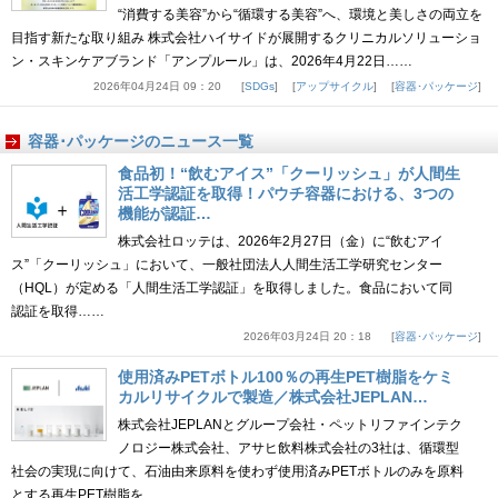
“消費する美容”から“循環する美容”へ、環境と美しさの両立を
目指す新たな取り組み 株式会社ハイサイドが展開するクリニカルソリューショ
ン・スキンケアブランド「アンプルール」は、2026年4月22日……
2026年04月24日 09：20
SDGs
アップサイクル
容器･パッケージ
容器･パッケージのニュース一覧
食品初！“飲むアイス”「クーリッシュ」が人間生
活工学認証を取得！パウチ容器における、3つの
機能が認証…
株式会社ロッテは、2026年2月27日（金）に“飲むアイ
ス”「クーリッシュ」において、一般社団法人人間生活工学研究センター
（HQL）が定める「人間生活工学認証」を取得しました。食品において同
認証を取得……
2026年03月24日 20：18
容器･パッケージ
使用済みPETボトル100％の再生PET樹脂をケミ
カルリサイクルで製造／株式会社JEPLAN…
株式会社JEPLANとグループ会社・ペットリファインテク
ノロジー株式会社、アサヒ飲料株式会社の3社は、循環型
社会の実現に向けて、石油由来原料を使わず使用済みPETボトルのみを原料
とする再生PET樹脂を……