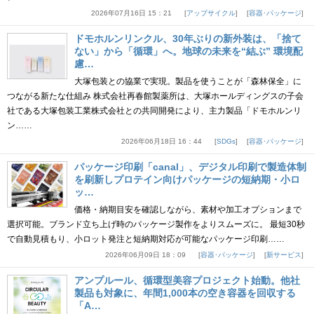
2026年07月16日 15：21
アップサイクル
容器･パッケージ
ドモホルンリンクル、30年ぶりの新外装は、「捨て
ない」から「循環」へ。地球の未来を“結ぶ” 環境配
慮…
大塚包装との協業で実現。製品を使うことが「森林保全」に
つながる新たな仕組み 株式会社再春館製薬所は、大塚ホールディングスの子会
社である大塚包装工業株式会社との共同開発により、主力製品「ドモホルンリ
ン……
2026年06月18日 16：44
SDGs
容器･パッケージ
パッケージ印刷「canal」、デジタル印刷で製造体制
を刷新しプロテイン向けパッケージの短納期・小ロ
ッ…
価格・納期目安を確認しながら、素材や加工オプションまで
選択可能。ブランド立ち上げ時のパッケージ製作をよりスムーズに。 最短30秒
で自動見積もり、小ロット発注と短納期対応が可能なパッケージ印刷……
2026年06月09日 18：09
容器･パッケージ
新サービス
アンプルール、循環型美容プロジェクト始動。他社
製品も対象に、年間1,000本の空き容器を回収する
「A…