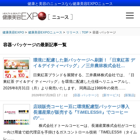
健康と美容のニュースなら健康美容EXPOニュース
健康美容EXPO
健康美容EXPOニュース
リリース：TOP
容器･パッケージ
容器･パッケージの最新記事一覧
環境に配慮した新パッケージへ刷新！「日東紅茶 デ
イ＆デイティーバッグ」／三井農林株式会社…
日東紅茶ブランドを展開する、三井農林株式会社では、「日
東紅茶 デイ＆デイ ティーバッグ」を環境に配慮した仕様へリニューアルし、
2026年8月31日（月）より発売いたします。 同商品は1986年の発売……
2026年07月28日 17：12
容器･パッケージ
新サービス
新製品
店頭販売コーヒー豆に環境配慮型パッケージ導入
長瀬産業が販売する『TiMELESS®』でコーヒー
の“…
株式会社ドトールコーヒーは、長瀬産業株式会社がコーヒ
ー向け用途で総代理店を手掛けるガスコントロール技術「TiMELESS®（タイム
レ……