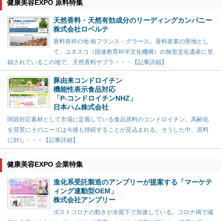
健康美容EXPO 原料特集
天然香料・天然有効成分のリーディングカンパニー
株式会社ロベルテ
香料発祥の地 南フランス・グラース。香料産業の聖地とし
て、ユネスコ（国連教育科学文化機構）の無形文化遺産に登
録されているこの地で、天然香料サプラ・・・【記事詳細】
豚由来コンドロイチン
機能性表示食品対応
「P-コンドロイチンNHZ」
日本ハム株式会社
関節対応素材として市場に定着している食品原料のコンドロイチン。高齢化
を背景にそのニーズは今後も持続することが見込まれる。そうした中、原料
に対し・・・【記事詳細】
健康美容EXPO 企業特集
進化系受託製造のアンプリーが提案する「マーケテ
ィング連動型OEM」
株式会社アンプリー
ポストコロナの動きが水面下で加速している。コロナ禍で減