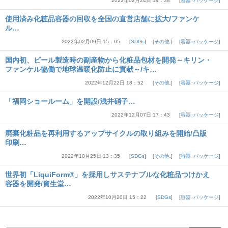
2023年02月24日 14：38
容器･パッケージ
使用済み化粧品容器の回収を全国の直営店舗に拡大/ファンケ
ル…
2023年02月09日 15：05
SDGs
その他.
容器･パッケージ
国内初、ビール製造時の副産物から化粧品包材を開発～キリン・
ファンケル協働で地球温暖化防止に貢献～/キ…
2022年12月22日 18：52
その他.
容器･パッケージ
「福岡ショールーム」を開設/浅井硝子…
2022年12月07日 17：43
容器･パッケージ
廃棄化粧品を再利用するアップサイクルの取り組みを開始/凸版
印刷…
2022年10月25日 13：35
SDGs
その他.
容器･パッケージ
世界初「LiquiForm®」を採用しサステナブルな化粧品つけかえ
容器を開発/資生堂…
2022年10月20日 15：22
SDGs
容器･パッケージ