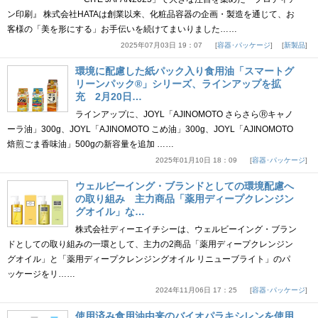
ン印刷』 株式会社HATAは創業以来、化粧品容器の企画・製造を通じて、お
客様の「美を形にする」お手伝いを続けてまいりました……
2025年07月03日 19：07
容器･パッケージ
新製品
環境に配慮した紙パック入り食用油「スマートグ
リーンパック®」シリーズ、ラインアップを拡
充 2月20日…
ラインアップに、JOYL「AJINOMOTO さらさらⓇキャノ
ーラ油」300g、JOYL「AJINOMOTO こめ油」300g、JOYL「AJINOMOTO
焙煎ごま香味油」500gの新容量を追加 ……
2025年01月10日 18：09
容器･パッケージ
ウェルビーイング・ブランドとしての環境配慮へ
の取り組み 主力商品「薬用ディープクレンジン
グオイル」な…
株式会社ディーエイチシーは、ウェルビーイング・ブラン
ドとしての取り組みの一環として、主力の2商品「薬用ディープクレンジン
グオイル」と「薬用ディープクレンジングオイル リニューブライト」のパ
ッケージをリ……
2024年11月06日 17：25
容器･パッケージ
使用済み食用油由来のバイオパラキシレンを使用