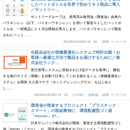
したペットボトルを世界で初めて※２商品に導入
／サントリー…
サントリーグループは、使用済み食用油（廃食油）由来の
パラキシレン（以下、バイオパラキシレン）を用いて製造※１したペットボ
トルを、一部商品に１１月以降順次導入します。バイオパラキシレンで製造
されたペット……
2024年10月29日 18：36
容器･パッケージ
化粧品会社が便種最適化システムで特許出願！お
客様へ最適な方法で製品をお届けするために／株
式会社ランク…
受注管理システムに登録された3辺データを基準に、梱包
する箱のサイズ（便種）を自動で計算してくれる箱かるくん（便種最適化シ
ステム）を開発 大人気マナラ〈ホットクレンジングゲル〉をはじめと
し……
2024年10月18日 15：33
その他.
化粧品
容器･パッケージ
環境省が推進するプロジェクト「プラスチック・
スマート」の取組事例に、環境配慮型ゴミ袋
「nocoo」が…
日本サニパック株式会社が開発・製造する環境配慮型ゴミ
袋「nocoo（ノクー）」が、環境省が推進するプロジェクト「プラスチッ