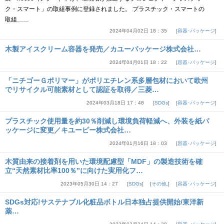
ク・スマート」の取組事例に登録されました。 プラスチック・スマートの
取組……
2024年04月02日 18：35
容器･パッケージ
木製アイスクリーム容器を発売／カユーパッケージ株式会社…
2024年04月01日 18：22
容器･パッケージ
「ニチゴーＧポリマー」がポリエチレン系多層包材において欧州
でリサイクル可能素材として認証を取得／三菱…
2024年03月18日 17：48
SDGs
容器･パッケージ
プラスチック使用量を約30％削減し環境負荷軽減へ、外装を紙パ
ッケージに変更／キユーピー株式会社…
2024年01月16日 18：03
容器･パッケージ
木質由来の接着剤を用いた環境配慮型「MDF」の製造技術を確
立“天然素材比率100％”に向けた実用化フ…
2023年05月30日 14：27
SDGs
その他.
容器･パッケージ
SDGs対応!サステナブル化粧品ボトル日本独占提供開始/東洋新
薬…