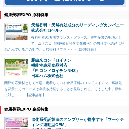
健康美容EXPO 原料特集
天然香料・天然有効成分のリーディングカンパニー
株式会社ロベルテ
香料発祥の地 南フランス・グラース。香料産業の聖地とし
て、ユネスコ（国連教育科学文化機構）の無形文化遺産に登
録されているこの地で、天然香料サプラ・・・【記事詳細】
豚由来コンドロイチン
機能性表示食品対応
「P-コンドロイチンNHZ」
日本ハム株式会社
関節対応素材として市場に定着している食品原料のコンドロイチン。高齢化
を背景にそのニーズは今後も持続することが見込まれる。そうした中、原料
に対し・・・【記事詳細】
健康美容EXPO 企業特集
進化系受託製造のアンプリーが提案する「マーケテ
ィング連動型OEM」