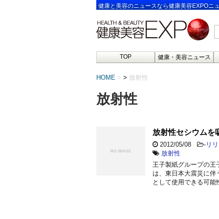
健康と美容のニュースなら健康美容EXPOニ
TOP
健康・美容ニュース
HOME
>
放射性
放射性
放射性セシウムを
2012/05/08
-
リリ
放射性
王子製紙グループの王
は、東日本大震災に伴
として使用できる可能