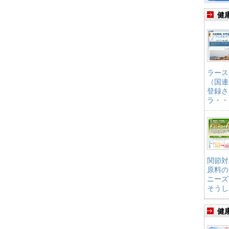
健
ラース
（国連
登録さ
ラ・・
関節対
原料の
ニーズ
そうし
健