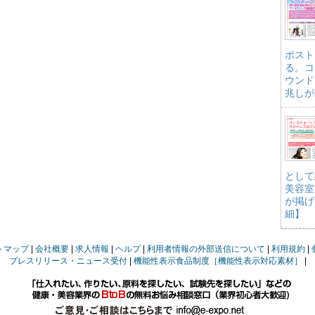
ポスト
る。コ
ウンド
兆しが
として
美容室
が掲げ
細】
トマップ
会社概要
求人情報
ヘルプ
利用者情報の外部送信について
利用規約
プレスリリース・ニュース受付
機能性表示食品制度［機能性表示対応素材］