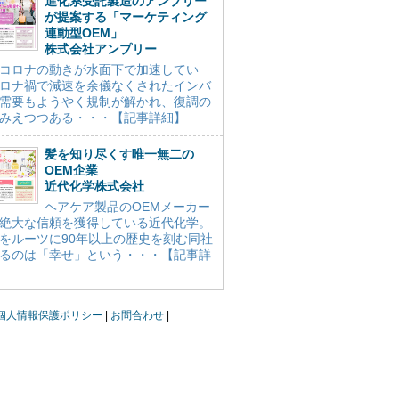
進化系受託製造のアンプリー
が提案する「マーケティング
連動型OEM」
株式会社アンプリー
コロナの動きが水面下で加速してい
ロナ禍で減速を余儀なくされたインバ
需要もようやく規制が解かれ、復調の
みえつつある・・・【記事詳細】
髪を知り尽くす唯一無二の
OEM企業
近代化学株式会社
ヘアケア製品のOEMメーカー
絶大な信頼を獲得している近代化学。
をルーツに90年以上の歴史を刻む同社
るのは「幸せ」という・・・【記事詳
個人情報保護ポリシー
お問合わせ