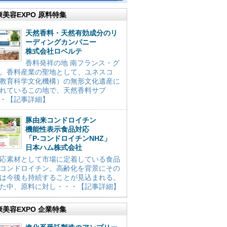
康美容EXPO 原料特集
天然香料・天然有効成分のリ
ーディングカンパニー
株式会社ロベルテ
香料発祥の地 南フランス・グ
。香料産業の聖地として、ユネスコ
教育科学文化機構）の無形文化遺産に
れているこの地で、天然香料サプ
・【記事詳細】
豚由来コンドロイチン
機能性表示食品対応
「P-コンドロイチンNHZ」
日本ハム株式会社
応素材として市場に定着している食品
コンドロイチン。高齢化を背景にその
は今後も持続することが見込まれる。
た中、原料に対し・・・【記事詳細】
康美容EXPO 企業特集