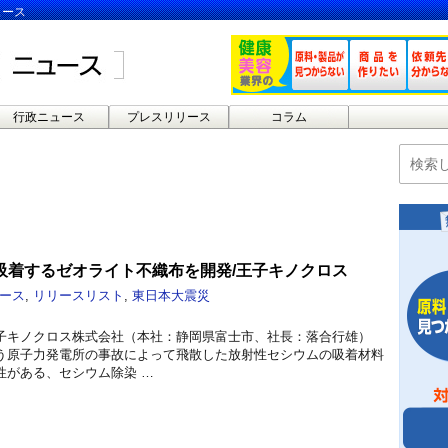
ュース
行政ニュース
プレスリリース
コラム
吸着するゼオライト不織布を開発/王子キノクロス
ース
,
リリースリスト
,
東日本大震災
子キノクロス株式会社（本社：静岡県富士市、社長：落合行雄）
う原子力発電所の事故によって飛散した放射性セシウムの吸着材料
性がある、セシウム除染 …