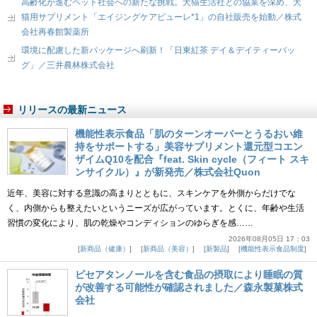
高齢化が進むペット社会への新たな挑戦。犬猫生活社との協業を深め、犬
猫用サプリメント「エイジングケアピューレ*1」の自社販売を始動／株式
会社再春館製薬所
環境に配慮した新パッケージへ刷新！「日東紅茶 デイ＆デイティーバッ
グ」／三井農林株式会社
リリースの最新ニュース
機能性表示食品「肌のターンオーバーとうるおい維
持をサポートする」美容サプリメント還元型コエン
ザイムQ10を配合『feat. Skin cycle（フィート スキ
ンサイクル）』が新発売／株式会社Quon
近年、美容に対する意識の高まりとともに、スキンケアを外側からだけでな
く、内側からも整えたいというニーズが広がっています。とくに、年齢や生活
習慣の変化により、肌の乾燥やコンディションのゆらぎを感……
2026年08月05日 17：03
新商品（健康）
新商品（美容）
新製品
機能性表示食品制度
ピセアタンノールを含む食品の摂取により睡眠の質
が改善する可能性が確認されました／森永製菓株式
会社