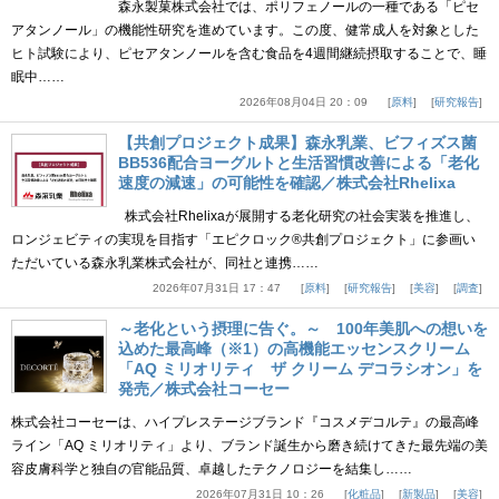
森永製菓株式会社では、ポリフェノールの一種である「ピセ
アタンノール」の機能性研究を進めています。この度、健常成人を対象とした
ヒト試験により、ピセアタンノールを含む食品を4週間継続摂取することで、睡
眠中……
2026年08月04日 20：09
原料
研究報告
【共創プロジェクト成果】森永乳業、ビフィズス菌
BB536配合ヨーグルトと生活習慣改善による「老化
速度の減速」の可能性を確認／株式会社Rhelixa
株式会社Rhelixaが展開する老化研究の社会実装を推進し、
ロンジェビティの実現を目指す「エピクロック®共創プロジェクト」に参画い
ただいている森永乳業株式会社が、同社と連携……
2026年07月31日 17：47
原料
研究報告
美容
調査
～老化という摂理に告ぐ。～ 100年美肌への想いを
込めた最高峰（※1）の高機能エッセンスクリーム
「AQ ミリオリティ ザ クリーム デコラシオン」を
発売／株式会社コーセー
株式会社コーセーは、ハイプレステージブランド『コスメデコルテ』の最高峰
ライン「AQ ミリオリティ」より、ブランド誕生から磨き続けてきた最先端の美
容皮膚科学と独自の官能品質、卓越したテクノロジーを結集し……
2026年07月31日 10：26
化粧品
新製品
美容