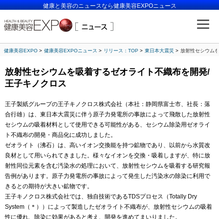
健康と美容のニュースなら健康美容EXPOニュース
健康美容EXPO
健康美容EXPOニュース
リリース：TOP
東日本大震災
放射性セシウムを
放射性セシウムを吸着するゼオライト不織布を開発/
王子キノクロス
王子製紙グループの王子キノクロス株式会社（本社：静岡県富士市、社長：落
合行雄）は、東日本大震災に伴う原子力発電所の事故によって飛散した放射性
セシウムの吸着材料として使用できる可能性がある、セシウム除染用ゼオライ
ト不織布の開発・商品化に成功しました。
ゼオライト（沸石）は、高いイオン交換能を持つ鉱物であり、以前から水質改
良材として用いられてきました。様々なイオンを交換・吸着しますが、特に放
射性同位元素を含む汚染水の処理において、放射性セシウムを吸着する研究報
告例があります。原子力発電所の事故によって発生した汚染水の除染に利用で
きるとの期待が大きい鉱物です。
王子キノクロス株式会社では、独自技術であるTDSプロセス（Totally Dry
System（＊））によって製造したゼオライト不織布が、放射性セシウムの吸着
性に優れ、除染に効果があると考え、開発を進めてまいりました。