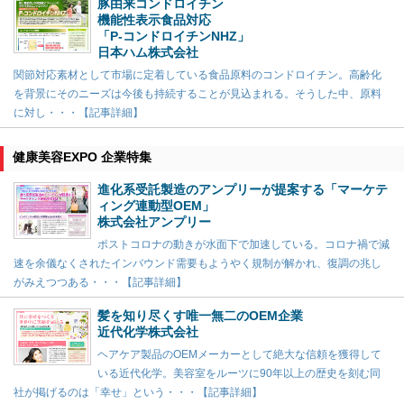
豚由来コンドロイチン
機能性表示食品対応
「P-コンドロイチンNHZ」
日本ハム株式会社
関節対応素材として市場に定着している食品原料のコンドロイチン。高齢化
を背景にそのニーズは今後も持続することが見込まれる。そうした中、原料
に対し・・・【記事詳細】
健康美容EXPO 企業特集
進化系受託製造のアンプリーが提案する「マーケテ
ィング連動型OEM」
株式会社アンプリー
ポストコロナの動きが水面下で加速している。コロナ禍で減
速を余儀なくされたインバウンド需要もようやく規制が解かれ、復調の兆し
がみえつつある・・・【記事詳細】
髪を知り尽くす唯一無二のOEM企業
近代化学株式会社
ヘアケア製品のOEMメーカーとして絶大な信頼を獲得して
いる近代化学。美容室をルーツに90年以上の歴史を刻む同
社が掲げるのは「幸せ」という・・・【記事詳細】