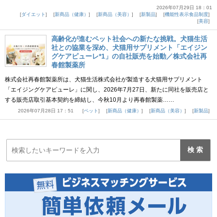
2026年07月29日 18：01
ダイエット
新商品（健康）
新商品（美容）
新製品
機能性表示食品制度
美容
高齢化が進むペット社会への新たな挑戦。犬猫生活
社との協業を深め、犬猫用サプリメント「エイジン
グケアピューレ*1」の自社販売を始動／株式会社再
春館製薬所
株式会社再春館製薬所は、犬猫生活株式会社が製造する犬猫用サプリメント
「エイジングケアピューレ」に関し、2026年7月27日、新たに同社を販売店と
する販売店取引基本契約を締結し、今秋10月より再春館製薬……
2026年07月28日 17：51
ペット
新商品（健康）
新商品（美容）
新製品