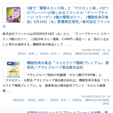
1箱で「葡萄＆カシス味」と「マスカット味」の2つ
のフレーバーが楽しめるファンケル「ディープチャ
ージ コラーゲン 2種の葡萄ゼリー」（機能性表示食
品）8月18日（火）数量限定発売／株式会社ファンケ
ル
株式会社ファンケルは2026年8月18日（火）から、「ディープチャージ コラー
ゲン 2種のゼリー」（1箱10本入り／価格：2,494円＜税込＞）を「肌のうるお
いと弾力を維持する」機能性表示食品として、……
2026年07月30日 19：21
新商品（健康）
新商品（美容）
新製品
機能性表示食品制度
美容
機能性表示食品『ココカラケア睡眠プレミアム』 新
発売／アサヒグループ食品株式会社
アサヒグループ独自の乳酸菌「ガセリ菌CP2305株」と、
「クロセチン」を配合 アサヒグループ食品株式会社は、機能性表示食品『ココ
カラケア睡眠プレミアム』を、健康食品の通信販売ブランド「カルピス健康
通……
2026年07月30日 18：50
健康食品
新商品（健康）
新商品（美容）
新製品
機能性表示食品制度
美容
犬猫向けAIウェルネスプラットフォームを始動。第