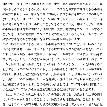
TDSプロセスは、水系の接着剤を使用せずに不織布内部に多量のゼオライトを
保持させることができるため、ゼオライトの機能を最大限に発揮できる不織布
の製法であり、長年、様々な用途に対応した多様な製品を世の中に生み出して
まいりました。TDSプロセスによって製造するゼオライト不織布は、ゼオライ
トの含有量をコントロールすることができることに加え、用途に応じて、表裏
の不織布素材や処方の選択により柔軟性、強度、耐水性をコントロールするこ
とができ、使用の簡便性、コンパクト化の観点で優れることから、セシウム汚
染水の除染を必要とする様々な場面での活用が期待されます。
このTDSプロセスによるゼオライト不織布の性能については、2011年5月に試
作品を完成させ、長年ゼオライトによる放射性セシウム除染の研究を行ってい
る東北大学大学院工学研究科量子エネルギー工学専攻の三村均教授に評価を依
頼しておりました。このほど同教授によって、ゼオライト不織布は、海水、ア
ルカリ性液体、酸性液体、それぞれの条件の汚染水からセシウムを吸着するこ
とができ、従来の粒状ゼオライトよりも高機能化が可能で、セシウム吸着速度
の向上、物理化学的安定性などの優れた性能を持つことが明らかになっていま
す。更に、実際の放射性セシウムを使用した評価においても吸着性能があるこ
とが確認できております。この結果につきましては、2012年9月の日本原子力
学会及び2013年2月の放射性廃棄物処理国際会議にて発表する予定です。
また、汚染水からの放射性セシウムの除去以外にも、汚染された土壌や樹木
についても水を介在させることにより除染できる可能性が高いことから、現
在、ゼオライト不織布を用いた除染の実用評価を進めております。引き続き性