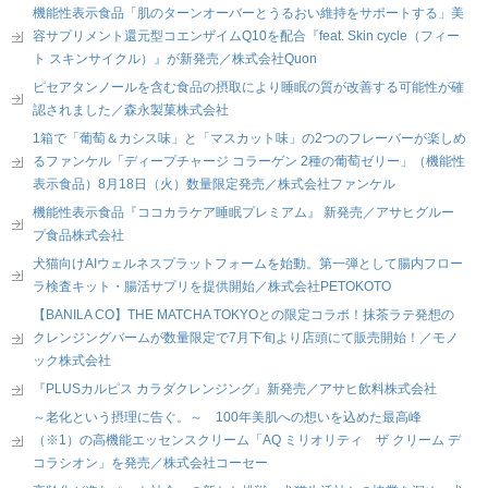
機能性表示食品「肌のターンオーバーとうるおい維持をサポートする」美
容サプリメント還元型コエンザイムQ10を配合『feat. Skin cycle（フィー
ト スキンサイクル）』が新発売／株式会社Quon
ピセアタンノールを含む食品の摂取により睡眠の質が改善する可能性が確
認されました／森永製菓株式会社
1箱で「葡萄＆カシス味」と「マスカット味」の2つのフレーバーが楽しめ
るファンケル「ディープチャージ コラーゲン 2種の葡萄ゼリー」（機能性
表示食品）8月18日（火）数量限定発売／株式会社ファンケル
機能性表示食品『ココカラケア睡眠プレミアム』 新発売／アサヒグルー
プ食品株式会社
犬猫向けAIウェルネスプラットフォームを始動。第一弾として腸内フロー
ラ検査キット・腸活サプリを提供開始／株式会社PETOKOTO
【BANILA CO】THE MATCHA TOKYOとの限定コラボ！抹茶ラテ発想の
クレンジングバームが数量限定で7月下旬より店頭にて販売開始！／モノ
ック株式会社
『PLUSカルピス カラダクレンジング』新発売／アサヒ飲料株式会社
～老化という摂理に告ぐ。～ 100年美肌への想いを込めた最高峰
（※1）の高機能エッセンスクリーム「AQ ミリオリティ ザ クリーム デ
コラシオン」を発売／株式会社コーセー