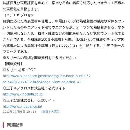
能評価及び実用評価を進めて、様々な用途に幅広く対応したゼオライト不織布
の実用化を目指します。
（＊）TDSプロセス
目的に応じた表裏面材を使用し、中層はパルプに熱融着性の繊維や粉体をブレ
ンドしたものをエアレイド法でウエブを形成、オーブンで熱接着させる。水を
一切使用しないため、粉体・繊維などの機能を損なわない状態でシート化する
ことができる。合成繊維100％不織布も可能。TDSはパルプ繊維やチョップ状
合成繊維による高米坪不織布（最大3,500g/m2）を可能とする、世界で唯一の
プロセスである。
※リリースの詳細は関連資料をご参照ください
【関連資料】
◎リリースURL/PDF
http://www.ojipaper.co.jp/release/cgi-bin/back_num.pl5?
sele=20120507123822&page_view_selected_=1
◎王子キノクロス株式会社：公式サイト
http://www.kinocloth.co.jp/
◎王子製紙株式会社：公式サイト
http://www.ojipaper.co.jp/
2012年05月08日 15：18
東日本大震災
関連記事