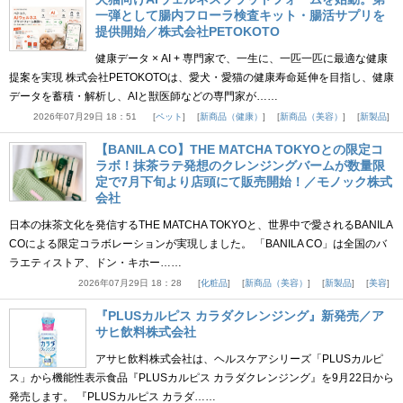
一弾として腸内フローラ検査キット・腸活サプリを
提供開始／株式会社PETOKOTO
健康データ × AI + 専門家で、一生に、一匹一匹に最適な健康
提案を実現 株式会社PETOKOTOは、愛犬・愛猫の健康寿命延伸を目指し、健康
データを蓄積・解析し、AIと獣医師などの専門家が……
2026年07月29日 18：51
ペット
新商品（健康）
新商品（美容）
新製品
【BANILA CO】THE MATCHA TOKYOとの限定コ
ラボ！抹茶ラテ発想のクレンジングバームが数量限
定で7月下旬より店頭にて販売開始！／モノック株式
会社
日本の抹茶文化を発信するTHE MATCHA TOKYOと、世界中で愛されるBANILA
COによる限定コラボレーションが実現しました。 「BANILA CO」は全国のバ
ラエティストア、ドン・キホー……
2026年07月29日 18：28
化粧品
新商品（美容）
新製品
美容
『PLUSカルピス カラダクレンジング』新発売／ア
サヒ飲料株式会社
アサヒ飲料株式会社は、ヘルスケアシリーズ「PLUSカルピ
ス」から機能性表示食品『PLUSカルピス カラダクレンジング』を9月22日から
発売します。 『PLUSカルピス カラダ……