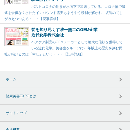
ポストコロナの動きが水面下で加速している。コロナ禍で減
速を余儀なくされたインバウンド需要もようやく規制が解かれ、復調の兆し
がみえつつある・・・【記事詳細】
髪を知り尽くす唯一無二のOEM企業
近代化学株式会社
ヘアケア製品のOEMメーカーとして絶大な信頼を獲得して
いる近代化学。美容室をルーツに90年以上の歴史を刻む同
社が掲げるのは「幸せ」という・・・【記事詳細】
ホーム
健康美容EXPOとは
サイトマップ
会社概要