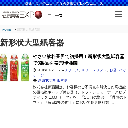
健康と美容のニュースなら健康美容EXPOニュース
HOME
>
新形状大型紙容器
新形状大型紙容器
やさい飲料業界で初採用！新形状大型紙容器
で3製品を発売/伊藤園
2018/01/25
-
リリース
,
リリースリスト
,
容器･パッ
ケージ
新形状大型紙容器
株式会社伊藤園は、お客様のご不満点を解決した高機能
の屋根型キャップ付容器（テトラ・ジェミーナ・アセプ
ティック 1000 リーフ）を、「1日分の野菜」「理想のト
マト」「毎日1杯の青汁」において野菜飲料業 …