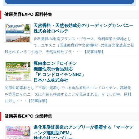
健康美容EXPO 原料特集
天然香料・天然有効成分のリーディングカンパニー
株式会社ロベルテ
香料発祥の地 南フランス・グラース。香料産業の聖地とし
て、ユネスコ（国連教育科学文化機構）の無形文化遺産に登
録されているこの地で、天然香料サプラ・・・【記事詳細】
豚由来コンドロイチン
機能性表示食品対応
「P-コンドロイチンNHZ」
日本ハム株式会社
関節対応素材として市場に定着している食品原料のコンドロイチン。高齢化
を背景にそのニーズは今後も持続することが見込まれる。そうした中、原料
に対し・・・【記事詳細】
健康美容EXPO 企業特集
進化系受託製造のアンプリーが提案する「マーケテ
ィング連動型OEM」
株式会社アンプリー