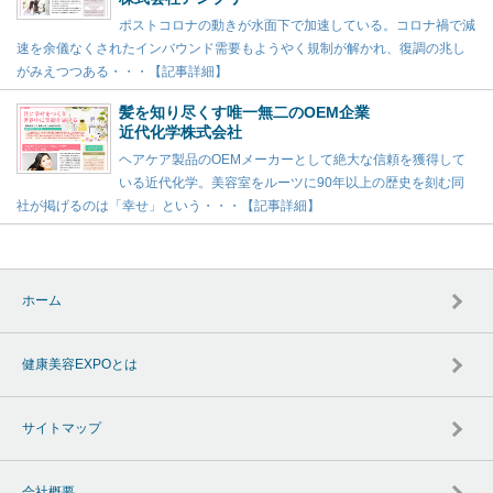
ポストコロナの動きが水面下で加速している。コロナ禍で減
速を余儀なくされたインバウンド需要もようやく規制が解かれ、復調の兆し
がみえつつある・・・【記事詳細】
髪を知り尽くす唯一無二のOEM企業
近代化学株式会社
ヘアケア製品のOEMメーカーとして絶大な信頼を獲得して
いる近代化学。美容室をルーツに90年以上の歴史を刻む同
社が掲げるのは「幸せ」という・・・【記事詳細】
ホーム
健康美容EXPOとは
サイトマップ
会社概要