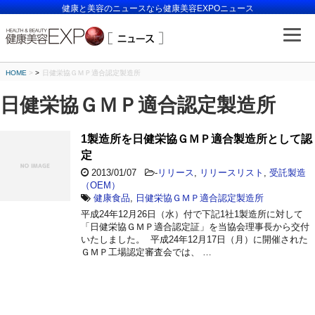
健康と美容のニュースなら健康美容EXPOニュース
HOME
>
日健栄協ＧＭＰ適合認定製造所
日健栄協ＧＭＰ適合認定製造所
1製造所を日健栄協ＧＭＰ適合製造所として認
定
2013/01/07
-
リリース
,
リリースリスト
,
受託製造
（OEM）
健康食品
,
日健栄協ＧＭＰ適合認定製造所
平成24年12月26日（水）付で下記1社1製造所に対して
「日健栄協ＧＭＰ適合認定証」を当協会理事長から交付
いたしました。 平成24年12月17日（月）に開催された
ＧＭＰ工場認定審査会では、 …