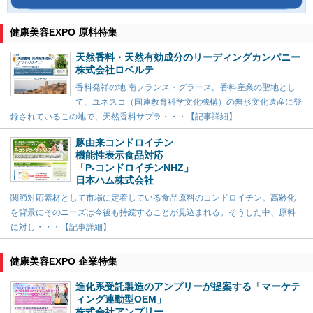
健康美容EXPO 原料特集
天然香料・天然有効成分のリーディングカンパニー
株式会社ロベルテ
香料発祥の地 南フランス・グラース。香料産業の聖地とし
て、ユネスコ（国連教育科学文化機構）の無形文化遺産に登
録されているこの地で、天然香料サプラ・・・【記事詳細】
豚由来コンドロイチン
機能性表示食品対応
「P-コンドロイチンNHZ」
日本ハム株式会社
関節対応素材として市場に定着している食品原料のコンドロイチン。高齢化
を背景にそのニーズは今後も持続することが見込まれる。そうした中、原料
に対し・・・【記事詳細】
健康美容EXPO 企業特集
進化系受託製造のアンプリーが提案する「マーケテ
ィング連動型OEM」
株式会社アンプリー