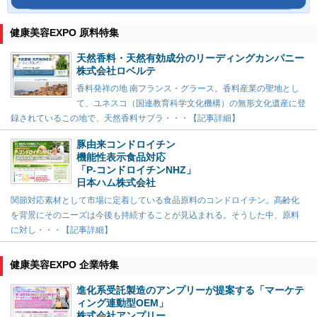
健康美容EXPO 原料特集
天然香料・天然有効成分のリーディングカンパニー
株式会社ロベルテ
香料発祥の地 南フランス・グラース。香料産業の聖地とし
て、ユネスコ（国連教育科学文化機構）の無形文化遺産に登
録されているこの地で、天然香料サプラ・・・【記事詳細】
豚由来コンドロイチン
機能性表示食品対応
「P-コンドロイチンNHZ」
日本ハム株式会社
関節対応素材として市場に定着している食品原料のコンドロイチン。高齢化
を背景にそのニーズは今後も持続することが見込まれる。そうした中、原料
に対し・・・【記事詳細】
健康美容EXPO 企業特集
進化系受託製造のアンプリーが提案する「マーケテ
ィング連動型OEM」
株式会社アンプリー