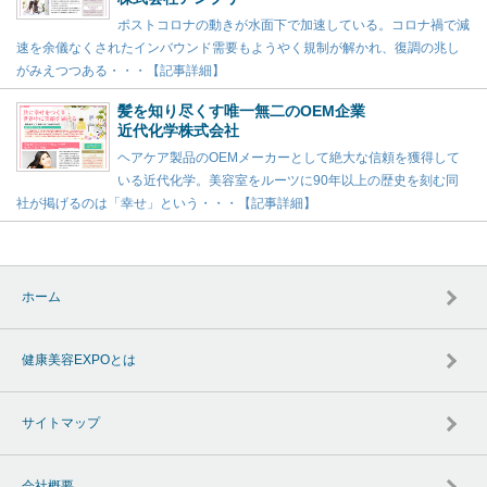
ポストコロナの動きが水面下で加速している。コロナ禍で減
速を余儀なくされたインバウンド需要もようやく規制が解かれ、復調の兆し
がみえつつある・・・【記事詳細】
髪を知り尽くす唯一無二のOEM企業
近代化学株式会社
ヘアケア製品のOEMメーカーとして絶大な信頼を獲得して
いる近代化学。美容室をルーツに90年以上の歴史を刻む同
社が掲げるのは「幸せ」という・・・【記事詳細】
ホーム
健康美容EXPOとは
サイトマップ
会社概要