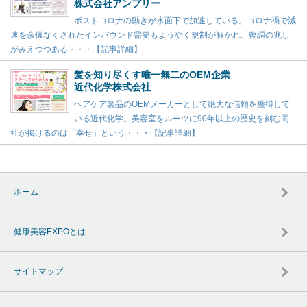
株式会社アンプリー
ポストコロナの動きが水面下で加速している。コロナ禍で減
速を余儀なくされたインバウンド需要もようやく規制が解かれ、復調の兆し
がみえつつある・・・【記事詳細】
髪を知り尽くす唯一無二のOEM企業
近代化学株式会社
ヘアケア製品のOEMメーカーとして絶大な信頼を獲得して
いる近代化学。美容室をルーツに90年以上の歴史を刻む同
社が掲げるのは「幸せ」という・・・【記事詳細】
ホーム
健康美容EXPOとは
サイトマップ