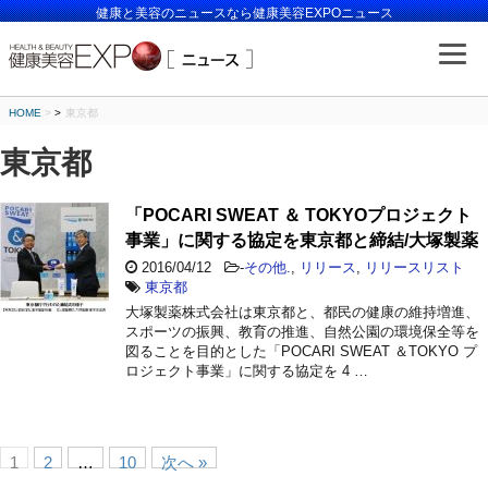
健康と美容のニュースなら健康美容EXPOニュース
HOME
>
東京都
東京都
「POCARI SWEAT ＆ TOKYOプロジェクト
事業」に関する協定を東京都と締結/大塚製薬
2016/04/12
-
その他.
,
リリース
,
リリースリスト
東京都
大塚製薬株式会社は東京都と、都民の健康の維持増進、
スポーツの振興、教育の推進、自然公園の環境保全等を
図ることを目的とした「POCARI SWEAT ＆TOKYO プ
ロジェクト事業」に関する協定を 4 …
1
2
…
10
次へ »