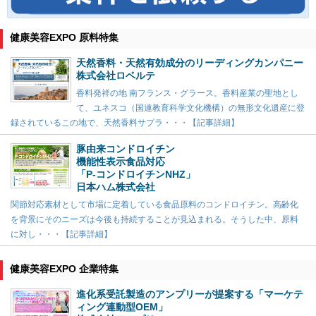
健康美容EXPO 原料特集
天然香料・天然有効成分のリーディングカンパニー
株式会社ロベルテ
香料発祥の地 南フランス・グラース。香料産業の聖地とし
て、ユネスコ（国連教育科学文化機構）の無形文化遺産に登
録されているこの地で、天然香料サプラ・・・【記事詳細】
豚由来コンドロイチン
機能性表示食品対応
「P-コンドロイチンNHZ」
日本ハム株式会社
関節対応素材として市場に定着している食品原料のコンドロイチン。高齢化
を背景にそのニーズは今後も持続することが見込まれる。そうした中、原料
に対し・・・【記事詳細】
健康美容EXPO 企業特集
進化系受託製造のアンプリーが提案する「マーケテ
ィング連動型OEM」