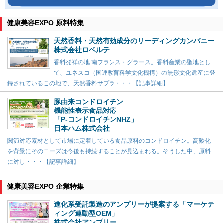
健康美容EXPO 原料特集
天然香料・天然有効成分のリーディングカンパニー
株式会社ロベルテ
香料発祥の地 南フランス・グラース。香料産業の聖地とし
て、ユネスコ（国連教育科学文化機構）の無形文化遺産に登
録されているこの地で、天然香料サプラ・・・【記事詳細】
豚由来コンドロイチン
機能性表示食品対応
「P-コンドロイチンNHZ」
日本ハム株式会社
関節対応素材として市場に定着している食品原料のコンドロイチン。高齢化
を背景にそのニーズは今後も持続することが見込まれる。そうした中、原料
に対し・・・【記事詳細】
健康美容EXPO 企業特集
進化系受託製造のアンプリーが提案する「マーケテ
ィング連動型OEM」
株式会社アンプリー