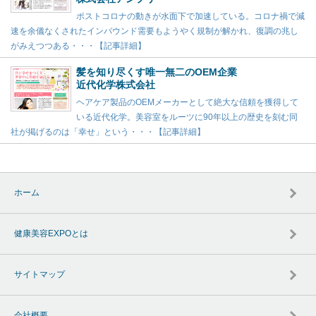
ポストコロナの動きが水面下で加速している。コロナ禍で減
速を余儀なくされたインバウンド需要もようやく規制が解かれ、復調の兆し
がみえつつある・・・【記事詳細】
髪を知り尽くす唯一無二のOEM企業
近代化学株式会社
ヘアケア製品のOEMメーカーとして絶大な信頼を獲得して
いる近代化学。美容室をルーツに90年以上の歴史を刻む同
社が掲げるのは「幸せ」という・・・【記事詳細】
ホーム
健康美容EXPOとは
サイトマップ
会社概要