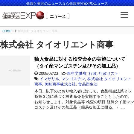
健康と美容のニュースなら健康美容EXPOニュース
HOME
>
株式会社 タイオリエント商事
株式会社 タイオリエント商事
輸入食品に対する検査命令の実施について
（タイ産マンゴスチン及びその加工品）
2009/02/23
-
厚生労働省
,
行政
,
行政リスト
イマザリル
,
マンゴスチン
,
株式会社 タイオリエント
商事
,
美味商事株式会社
,
食品衛生法
本日、以下のとおり輸入者に対して、食品衛生法第２６
条第３項に基づく検査命令を実施することとしたので、
お知らせします。対象食品等 検査の項目 経緯タイ産マン
ゴスチン及びその加工品（簡易な加工に限る。） …