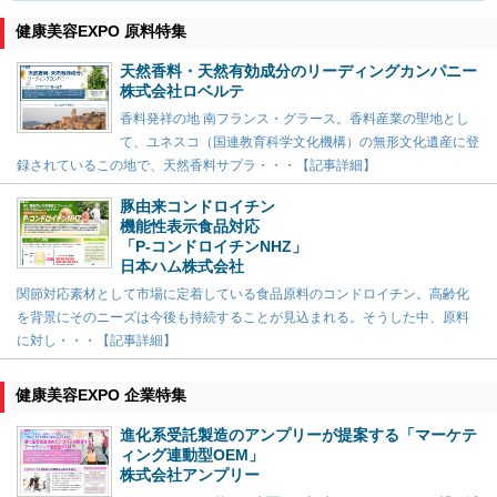
健康美容EXPO 原料特集
天然香料・天然有効成分のリーディングカンパニー
株式会社ロベルテ
香料発祥の地 南フランス・グラース。香料産業の聖地とし
て、ユネスコ（国連教育科学文化機構）の無形文化遺産に登
録されているこの地で、天然香料サプラ・・・【記事詳細】
豚由来コンドロイチン
機能性表示食品対応
「P-コンドロイチンNHZ」
日本ハム株式会社
関節対応素材として市場に定着している食品原料のコンドロイチン。高齢化
を背景にそのニーズは今後も持続することが見込まれる。そうした中、原料
に対し・・・【記事詳細】
健康美容EXPO 企業特集
進化系受託製造のアンプリーが提案する「マーケテ
ィング連動型OEM」
株式会社アンプリー