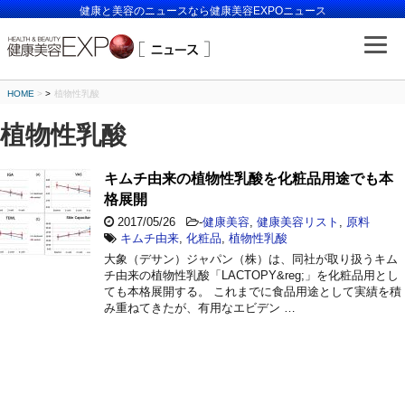
健康と美容のニュースなら健康美容EXPOニュース
HOME
>
植物性乳酸
植物性乳酸
キムチ由来の植物性乳酸を化粧品用途でも本
格展開
2017/05/26
-
健康美容
,
健康美容リスト
,
原料
キムチ由来
,
化粧品
,
植物性乳酸
大象（デサン）ジャパン（株）は、同社が取り扱うキム
チ由来の植物性乳酸「LACTOPY&reg;」を化粧品用とし
ても本格展開する。 これまでに食品用途として実績を積
み重ねてきたが、有用なエビデン …