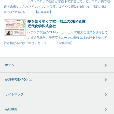
ポストコロナの動きが水面下で加速している。コロナ禍で減
速を余儀なくされたインバウンド需要もようやく規制が解かれ、復調の兆し
がみえつつある・・・【記事詳細】
髪を知り尽くす唯一無二のOEM企業
近代化学株式会社
ヘアケア製品のOEMメーカーとして絶大な信頼を獲得して
いる近代化学。美容室をルーツに90年以上の歴史を刻む同
社が掲げるのは「幸せ」という・・・【記事詳細】
ホーム
健康美容EXPOとは
サイトマップ
会社概要