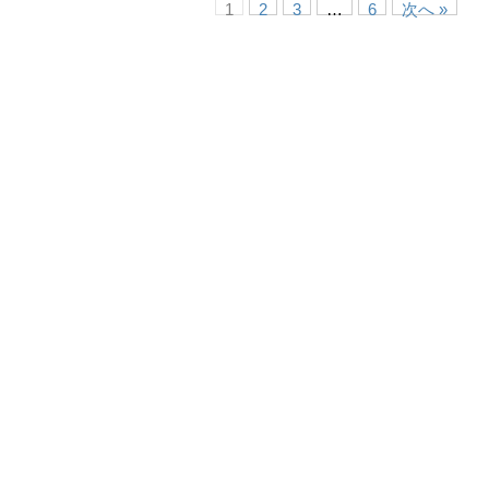
1
2
3
…
6
次へ »