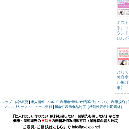
ポスト
る。コ
ウンド
兆しが
として
美容室
が掲げ
細】
トマップ
会社概要
求人情報
ヘルプ
利用者情報の外部送信について
利用規約
プレスリリース・ニュース受付
機能性表示食品制度［機能性表示対応素材］