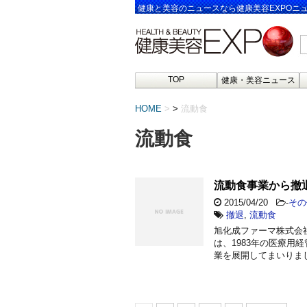
健康と美容のニュースなら健康美容EXPOニ
TOP
健康・美容ニュース
HOME
>
流動食
流動食
流動食事業から撤
2015/04/20
-
その
撤退
,
流動食
旭化成ファーマ株式会社
は、1983年の医療
業を展開してまいりまし