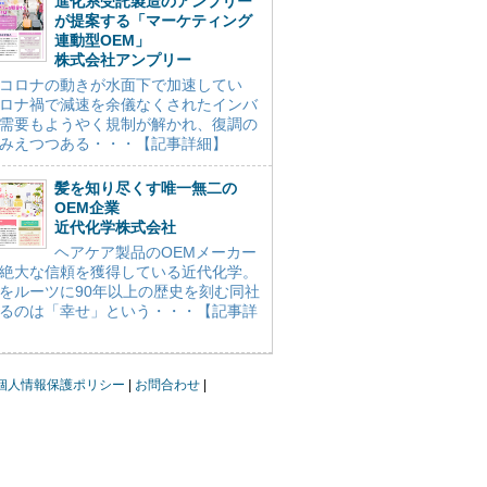
進化系受託製造のアンプリー
が提案する「マーケティング
連動型OEM」
株式会社アンプリー
コロナの動きが水面下で加速してい
ロナ禍で減速を余儀なくされたインバ
需要もようやく規制が解かれ、復調の
みえつつある・・・【記事詳細】
髪を知り尽くす唯一無二の
OEM企業
近代化学株式会社
ヘアケア製品のOEMメーカー
絶大な信頼を獲得している近代化学。
をルーツに90年以上の歴史を刻む同社
るのは「幸せ」という・・・【記事詳
個人情報保護ポリシー
お問合わせ