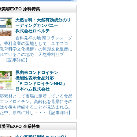
康美容EXPO 原料特集
天然香料・天然有効成分のリ
ーディングカンパニー
株式会社ロベルテ
香料発祥の地 南フランス・グ
。香料産業の聖地として、ユネスコ
教育科学文化機構）の無形文化遺産に
れているこの地で、天然香料サプ
・【記事詳細】
豚由来コンドロイチン
機能性表示食品対応
「P-コンドロイチンNHZ」
日本ハム株式会社
応素材として市場に定着している食品
コンドロイチン。高齢化を背景にその
は今後も持続することが見込まれる。
た中、原料に対し・・・【記事詳細】
康美容EXPO 企業特集