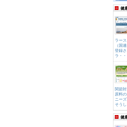
健
ラース
（国連
登録さ
ラ・・
関節対
原料の
ニーズ
そうし
健