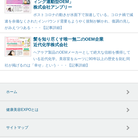
ィング連動型OEM」
株式会社アンプリー
ポストコロナの動きが水面下で加速している。コロナ禍で減
速を余儀なくされたインバウンド需要もようやく規制が解かれ、復調の兆し
がみえつつある・・・【記事詳細】
髪を知り尽くす唯一無二のOEM企業
近代化学株式会社
ヘアケア製品のOEMメーカーとして絶大な信頼を獲得して
いる近代化学。美容室をルーツに90年以上の歴史を刻む同
社が掲げるのは「幸せ」という・・・【記事詳細】
ホーム
健康美容EXPOとは
サイトマップ