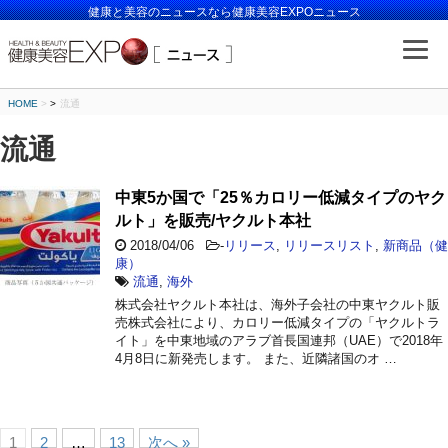
健康と美容のニュースなら健康美容EXPOニュース
HOME
>
流通
流通
中東5か国で「25％カロリー低減タイプのヤク
ルト」を販売/ヤクルト本社
2018/04/06
-
リリース
,
リリースリスト
,
新商品（健
康）
流通
,
海外
株式会社ヤクルト本社は、海外子会社の中東ヤクルト販
売株式会社により、カロリー低減タイプの「ヤクルトラ
イト」を中東地域のアラブ首長国連邦（UAE）で2018年
4月8日に新発売します。 また、近隣諸国のオ …
1
2
…
13
次へ »