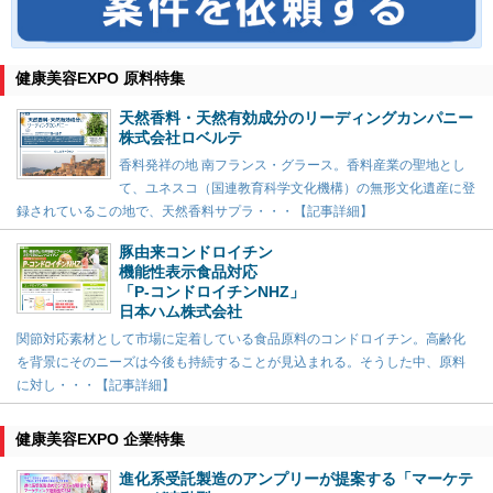
健康美容EXPO 原料特集
天然香料・天然有効成分のリーディングカンパニー
株式会社ロベルテ
香料発祥の地 南フランス・グラース。香料産業の聖地とし
て、ユネスコ（国連教育科学文化機構）の無形文化遺産に登
録されているこの地で、天然香料サプラ・・・【記事詳細】
豚由来コンドロイチン
機能性表示食品対応
「P-コンドロイチンNHZ」
日本ハム株式会社
関節対応素材として市場に定着している食品原料のコンドロイチン。高齢化
を背景にそのニーズは今後も持続することが見込まれる。そうした中、原料
に対し・・・【記事詳細】
健康美容EXPO 企業特集
進化系受託製造のアンプリーが提案する「マーケテ