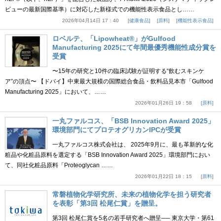
ビューの最新国際基準）に対応した新様式での機能性表示食品とし……
2026年04月14日 17：40
健康食品
原料
機能性表示食品
ロベルテ、「Lipowheat®」がGulfood
Manufacturing 2025にて年間最優秀機能性成分賞を
受賞
〜15年の研究と10件の臨床試験が証明する“飲むスキンケ
ア”の頂点〜 【ドバイ】中東最大規模の国際総合食品・飲料品見本市「Gulfood
Manufacturing 2025」において、……
2026年01月26日 19：58
原料
一丸ファルコス、「BSB Innovation Award 2025」
環境部門にてプロテオグリカンIPCが受賞
一丸ファルコス株式会社は、 2025年9月に、最も革新的な化
粧品や化粧品原料を選定する「BSB Innovation Award 2025」環境部門におい
て、同社化粧品原料「Proteoglycan ……
2026年01月22日 18：15
原料
常磐植物化学研究所、未来の植物化学を担う研究者
を表彰「第3回 松尾仁賞」を贈呈。
第3回 松尾仁賞を5名の若手研究者へ贈呈── 東京大学・第61