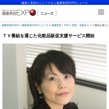
健康と美容のニュースなら健康美容EXPOニュース
健康美容EXPO
健康美容EXPOニュース
健康美容：TOP
美容・化粧品
ＴＶ番組を通じ
ＴＶ番組を通じた化粧品販促支援サービス開始