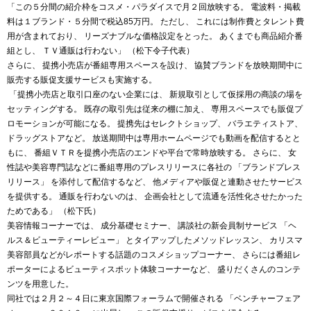
「この５分間の紹介枠をコスメ・パラダイスで月２回放映する。 電波料・掲載
料は１ブランド・５分間で税込85万円。 ただし、 これには制作費とタレント費
用が含まれており、 リーズナブルな価格設定をとった。 あくまでも商品紹介番
組とし、 ＴＶ通販は行わない」 （松下令子代表）
さらに、 提携小売店が番組専用スペースを設け、 協賛ブランドを放映期間中に
販売する販促支援サービスも実施する。
「提携小売店と取引口座のない企業には、 新規取引として仮採用の商談の場を
セッティングする。 既存の取引先は従来の棚に加え、 専用スペースでも販促プ
ロモーションが可能になる。 提携先はセレクトショップ、 バラエティストア、
ドラッグストアなど。 放送期間中は専用ホームページでも動画を配信するとと
もに、 番組ＶＴＲを提携小売店のエンドや平台で常時放映する。 さらに、 女
性誌や美容専門誌などに番組専用のプレスリリースに各社の 「ブランドプレス
リリース」 を添付して配信するなど、 他メディアや販促と連動させたサービス
を提供する。 通販を行わないのは、 企画会社として流通を活性化させたかった
ためである」 （松下氏）
美容情報コーナーでは、 成分基礎セミナー、 講談社の新会員制サービス 「ヘ
ルス＆ビューティーレビュー」 とタイアップしたメソッドレッスン、 カリスマ
美容部員などがレポートする話題のコスメショップコーナー、 さらには番組レ
ポーターによるビューティスポット体験コーナーなど、 盛りだくさんのコンテ
ンツを用意した。
同社では２月２～４日に東京国際フォーラムで開催される 「ベンチャーフェア