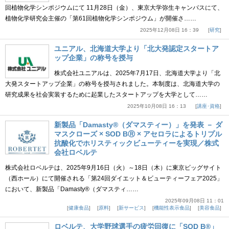
回植物化学シンポジウムにて 11月28日（金）、東京大学弥生キャンパスにて、
植物化学研究会主催の「第61回植物化学シンポジウム」が開催さ……
2025年12月08日 16：39
研究
ユニアル、北海道大学より「北大発認定スタートア
ップ企業」の称号を授与
株式会社ユニアルは、2025年7月17日、北海道大学より「北
大発スタートアップ企業」の称号を授与されました。本制度は、北海道大学の
研究成果を社会実装するために起業したスタートアップを大学として……
2025年10月08日 16：13
講座･資格
新製品「Damasty®（ダマスティー）」を発表 － ダ
マスクローズ × SOD BⓇ × アセロラによるトリプル
抗酸化でホリスティックビューティーを実現／株式
会社ロベルテ
株式会社ロベルテは、2025年9月16日（火）～18日（木）に東京ビッグサイト
（西ホール）にて開催される「第24回ダイエット＆ビューティーフェア2025」
において、新製品「Damasty®（ダマスティ……
2025年09月08日 11：01
健康食品
原料
新サービス
機能性表示食品
美容食品
ロベルテ、大学野球選手の疲労回復に「SOD B®」