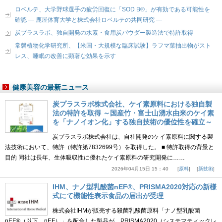
ロベルテ、大学野球選手の疲労回復に「SOD B®」が有効である可能性を
確認 ― 鹿屋体育大学と株式会社ロベルテの共同研究 ―
炭プラスラボ、独自開発の水素・食用炭パウダー製造法で特許取得
常磐植物化学研究所、【米国・大規模な臨床試験】ラフマ葉抽出物がスト
レス、睡眠の改善に顕著な効果を示す
健康美容の最新ニュース
炭プラスラボ株式会社、ケイ素原料における独自製
法の特許を取得 ～国産竹・富士山湧水由来のケイ素
を「ナノイオン化」する独自技術の優位性を確立～
炭プラスラボ株式会社は、自社開発のケイ素原料に関する製
法技術において、特許（特許第7832699号）を取得した。 ■ 特許取得の背景と
目的 同社は長年、生体吸収性に優れたケイ素原料の研究開発に……
2026年04月15日 15：40
原料
新技術
IHM、ナノ型乳酸菌nEF®、PRISMA2020対応の新様
式にて機能性表示食品の届出が受理
株式会社IHMが販売する殺菌乳酸菌原料「ナノ型乳酸菌
nEF®（以下、nEF）」を配合した製品が、PRISMA2020（システマティックレ