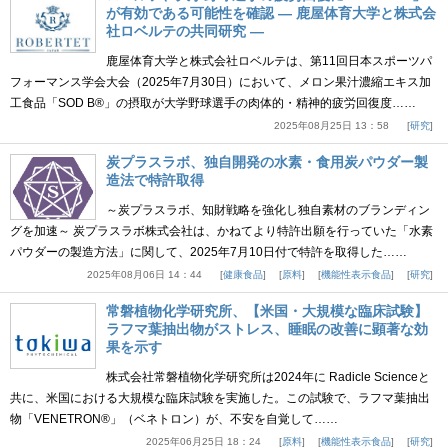
が有効である可能性を確認 ― 鹿屋体育大学と株式会
社ロベルテの共同研究 ―
鹿屋体育大学と株式会社ロベルテは、第11回日本スポーツパ
フォーマンス学会大会（2025年7月30日）において、メロン果汁濃縮エキス加
工食品「SOD B®」の摂取が大学野球選手の肉体的・精神的疲労回復度……
2025年08月25日 13：58
研究
炭プラスラボ、独自開発の水素・食用炭パウダー製
造法で特許取得
～炭プラスラボ、知財戦略を強化し独自素材のブランディン
グを加速～ 炭プラスラボ株式会社は、かねてより特許出願を行っていた「水素
パウダーの製造方法」に関して、2025年7月10日付で特許を取得した……
2025年08月06日 14：44
健康食品
原料
機能性表示食品
研究
常磐植物化学研究所、【米国・大規模な臨床試験】
ラフマ葉抽出物がストレス、睡眠の改善に顕著な効
果を示す
株式会社常磐植物化学研究所は2024年に Radicle Scienceと
共に、米国における大規模な臨床試験を実施した。この試験で、ラフマ葉抽出
物「VENETRON®」（ベネトロン）が、不安を自覚して……
2025年06月25日 18：24
原料
機能性表示食品
研究