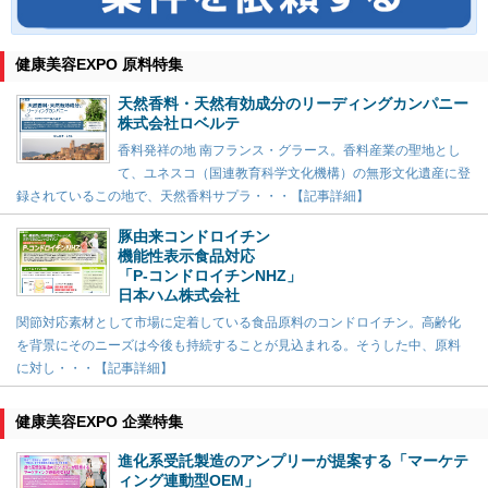
健康美容EXPO 原料特集
天然香料・天然有効成分のリーディングカンパニー
株式会社ロベルテ
香料発祥の地 南フランス・グラース。香料産業の聖地とし
て、ユネスコ（国連教育科学文化機構）の無形文化遺産に登
録されているこの地で、天然香料サプラ・・・【記事詳細】
豚由来コンドロイチン
機能性表示食品対応
「P-コンドロイチンNHZ」
日本ハム株式会社
関節対応素材として市場に定着している食品原料のコンドロイチン。高齢化
を背景にそのニーズは今後も持続することが見込まれる。そうした中、原料
に対し・・・【記事詳細】
健康美容EXPO 企業特集
進化系受託製造のアンプリーが提案する「マーケテ
ィング連動型OEM」