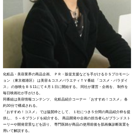
化粧品・美容業界の商品企画、 ＰＲ・販促支援などを手がけるＤＳプロモーシ
ョン （東京都港区） は美容＆コスメバラエティＴＶ番組 「コスメ・パラダイ
ス」 の放映をＢＳ11にて４月１日に開始する。 同社が運営・企画を、 制作を
毎日映画社が手がける。
同番組は美容情報コンテンツ、 化粧品紹介コーナー 「おすすめ！コスメ」 各
約30分で構成される。
「おすすめ！コスメ」 では協賛枠として、 １社につき５分間の商品紹介枠を提
供し、 ５～６ブランドを紹介する。 商品開発や企画の担当者らがブランドスト
ーリーや開発背景などを語り、 専門医師が商品の使用前後を肌画像診断装置を
用いて解説する。