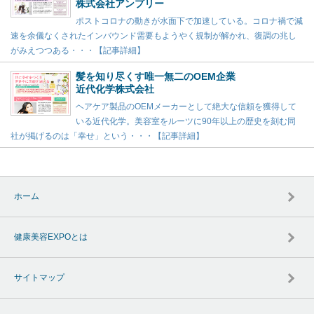
株式会社アンプリー
ポストコロナの動きが水面下で加速している。コロナ禍で減
速を余儀なくされたインバウンド需要もようやく規制が解かれ、復調の兆し
がみえつつある・・・【記事詳細】
髪を知り尽くす唯一無二のOEM企業
近代化学株式会社
ヘアケア製品のOEMメーカーとして絶大な信頼を獲得して
いる近代化学。美容室をルーツに90年以上の歴史を刻む同
社が掲げるのは「幸せ」という・・・【記事詳細】
ホーム
健康美容EXPOとは
サイトマップ