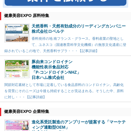
健康美容EXPO 原料特集
天然香料・天然有効成分のリーディングカンパニー
株式会社ロベルテ
香料発祥の地 南フランス・グラース。香料産業の聖地とし
て、ユネスコ（国連教育科学文化機構）の無形文化遺産に登
録されているこの地で、天然香料サプラ・・・【記事詳細】
豚由来コンドロイチン
機能性表示食品対応
「P-コンドロイチンNHZ」
日本ハム株式会社
関節対応素材として市場に定着している食品原料のコンドロイチン。高齢化
を背景にそのニーズは今後も持続することが見込まれる。そうした中、原料
に対し・・・【記事詳細】
健康美容EXPO 企業特集
進化系受託製造のアンプリーが提案する「マーケテ
ィング連動型OEM」