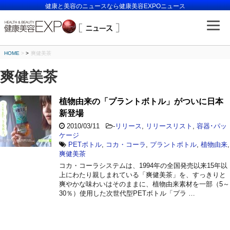
健康と美容のニュースなら健康美容EXPOニュース
HOME
>
爽健美茶
爽健美茶
植物由来の「プラントボトル」がついに日本
新登場
2010/03/11
-
リリース
,
リリースリスト
,
容器･パッ
ケージ
PETボトル
,
コカ・コーラ
,
プラントボトル
,
植物由来
,
爽健美茶
コカ・コーラシステムは、1994年の全国発売以来15年以
上にわたり親しまれている「爽健美茶」を、すっきりと
爽やかな味わいはそのままに、植物由来素材を一部（5～
30％）使用した次世代型PETボトル「プラ …