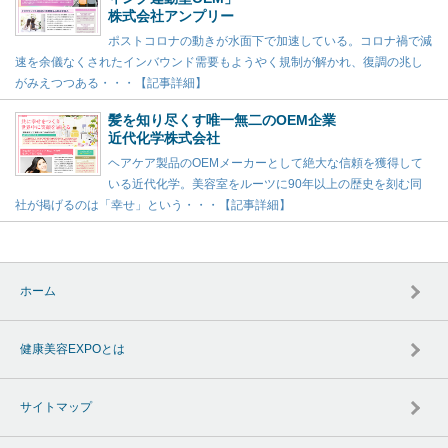
株式会社アンプリー
ポストコロナの動きが水面下で加速している。コロナ禍で減
速を余儀なくされたインバウンド需要もようやく規制が解かれ、復調の兆し
がみえつつある・・・【記事詳細】
髪を知り尽くす唯一無二のOEM企業
近代化学株式会社
ヘアケア製品のOEMメーカーとして絶大な信頼を獲得して
いる近代化学。美容室をルーツに90年以上の歴史を刻む同
社が掲げるのは「幸せ」という・・・【記事詳細】
ホーム
健康美容EXPOとは
サイトマップ