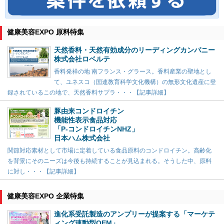
健康美容EXPO 原料特集
天然香料・天然有効成分のリーディングカンパニー
株式会社ロベルテ
香料発祥の地 南フランス・グラース。香料産業の聖地とし
て、ユネスコ（国連教育科学文化機構）の無形文化遺産に登
録されているこの地で、天然香料サプラ・・・【記事詳細】
豚由来コンドロイチン
機能性表示食品対応
「P-コンドロイチンNHZ」
日本ハム株式会社
関節対応素材として市場に定着している食品原料のコンドロイチン。高齢化
を背景にそのニーズは今後も持続することが見込まれる。そうした中、原料
に対し・・・【記事詳細】
健康美容EXPO 企業特集
進化系受託製造のアンプリーが提案する「マーケテ
ィング連動型OEM」