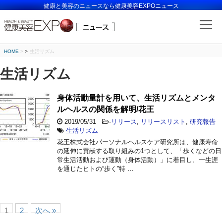
健康と美容のニュースなら健康美容EXPOニュース
HOME
>
生活リズム
生活リズム
身体活動量計を用いて、生活リズムとメンタ
ルヘルスの関係を解明/花王
2019/05/31
-
リリース
,
リリースリスト
,
研究報告
生活リズム
花王株式会社パーソナルヘルスケア研究所は、健康寿命
の延伸に貢献する取り組みの1つとして、「歩くなどの日
常生活活動および運動（身体活動）」に着目し、一生涯
を通じたヒトの“歩く”特 …
1
2
次へ »