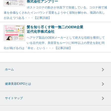
株式会社アンプリー
ポストコロナの動きが水面下で加速している。コロナ禍で減
速を余儀なくされたインバウンド需要もようやく規制が解かれ、復調の兆し
がみえつつある・・・【記事詳細】
髪を知り尽くす唯一無二のOEM企業
近代化学株式会社
ヘアケア製品のOEMメーカーとして絶大な信頼を獲得して
いる近代化学。美容室をルーツに90年以上の歴史を刻む同
社が掲げるのは「幸せ」という・・・【記事詳細】
ホーム
健康美容EXPOとは
サイトマップ