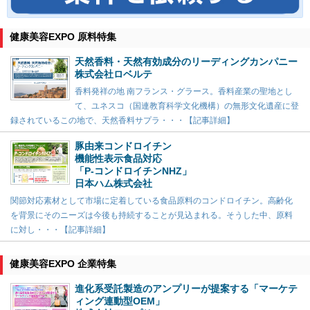
健康美容EXPO 原料特集
天然香料・天然有効成分のリーディングカンパニー
株式会社ロベルテ
香料発祥の地 南フランス・グラース。香料産業の聖地とし
て、ユネスコ（国連教育科学文化機構）の無形文化遺産に登
録されているこの地で、天然香料サプラ・・・【記事詳細】
豚由来コンドロイチン
機能性表示食品対応
「P-コンドロイチンNHZ」
日本ハム株式会社
関節対応素材として市場に定着している食品原料のコンドロイチン。高齢化
を背景にそのニーズは今後も持続することが見込まれる。そうした中、原料
に対し・・・【記事詳細】
健康美容EXPO 企業特集
進化系受託製造のアンプリーが提案する「マーケテ
ィング連動型OEM」