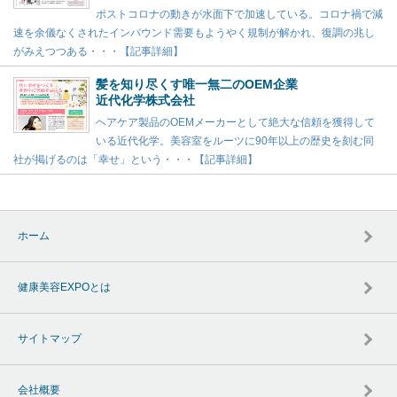
ポストコロナの動きが水面下で加速している。コロナ禍で減
速を余儀なくされたインバウンド需要もようやく規制が解かれ、復調の兆し
がみえつつある・・・【記事詳細】
髪を知り尽くす唯一無二のOEM企業
近代化学株式会社
ヘアケア製品のOEMメーカーとして絶大な信頼を獲得して
いる近代化学。美容室をルーツに90年以上の歴史を刻む同
社が掲げるのは「幸せ」という・・・【記事詳細】
ホーム
健康美容EXPOとは
サイトマップ
会社概要