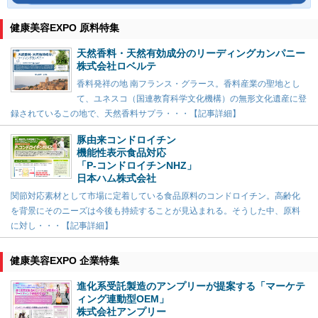
健康美容EXPO 原料特集
天然香料・天然有効成分のリーディングカンパニー
株式会社ロベルテ
香料発祥の地 南フランス・グラース。香料産業の聖地とし
て、ユネスコ（国連教育科学文化機構）の無形文化遺産に登
録されているこの地で、天然香料サプラ・・・【記事詳細】
豚由来コンドロイチン
機能性表示食品対応
「P-コンドロイチンNHZ」
日本ハム株式会社
関節対応素材として市場に定着している食品原料のコンドロイチン。高齢化
を背景にそのニーズは今後も持続することが見込まれる。そうした中、原料
に対し・・・【記事詳細】
健康美容EXPO 企業特集
進化系受託製造のアンプリーが提案する「マーケテ
ィング連動型OEM」
株式会社アンプリー