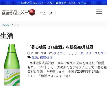
健康と美容のニュースなら健康美容EXPOニュース
HOME
>
生酒
生酒
「香る糖質ゼロ生酒」を新発売/月桂冠
2018/07/31
-
ダイエット
,
リリース
,
リリースリスト
生酒
,
糖質ゼロ
月桂冠株式会社は、今年で発売10周年を迎えた「糖質
ゼロ」（※1）シリーズの新たなアイテムとして「香る糖
質ゼロ生酒」を発売します（全国で2018年8月27日か
ら）。 「糖質ゼロ」のすっきり …