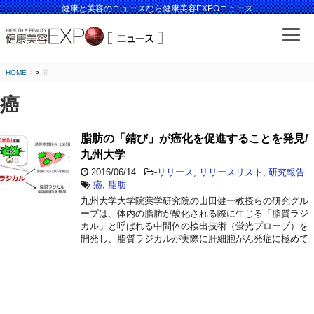
健康と美容のニュースなら健康美容EXPOニュース
HOME
>
癌
癌
脂肪の「錆び」が癌化を促進することを発見/
九州大学
2016/06/14
-
リリース
,
リリースリスト
,
研究報告
癌
,
脂肪
九州大学大学院薬学研究院の山田健一教授らの研究グル
ープは、体内の脂肪が酸化される際に生じる「脂質ラジ
カル」と呼ばれる中間体の検出技術（蛍光プローブ）を
開発し、脂質ラジカルが実際に肝細胞がん発症に極めて
…