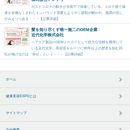
ポストコロナの動きが水面下で加速している。コロナ禍で減
速を余儀なくされたインバウンド需要もようやく規制が解かれ、復調の兆し
がみえつつある・・・【記事詳細】
髪を知り尽くす唯一無二のOEM企業
近代化学株式会社
ヘアケア製品のOEMメーカーとして絶大な信頼を獲得して
いる近代化学。美容室をルーツに90年以上の歴史を刻む同
社が掲げるのは「幸せ」という・・・【記事詳細】
ホーム
健康美容EXPOとは
サイトマップ
会社概要