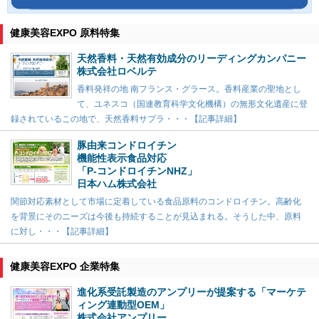
健康美容EXPO 原料特集
天然香料・天然有効成分のリーディングカンパニー
株式会社ロベルテ
香料発祥の地 南フランス・グラース。香料産業の聖地とし
て、ユネスコ（国連教育科学文化機構）の無形文化遺産に登
録されているこの地で、天然香料サプラ・・・【記事詳細】
豚由来コンドロイチン
機能性表示食品対応
「P-コンドロイチンNHZ」
日本ハム株式会社
関節対応素材として市場に定着している食品原料のコンドロイチン。高齢化
を背景にそのニーズは今後も持続することが見込まれる。そうした中、原料
に対し・・・【記事詳細】
健康美容EXPO 企業特集
進化系受託製造のアンプリーが提案する「マーケテ
ィング連動型OEM」
株式会社アンプリー