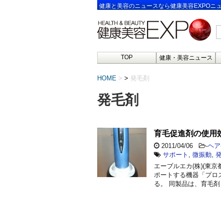
健康と美容のニュースなら健康美容EXPOニ
TOP
健康・美容ニュース
HOME
>
発毛剤
発毛剤
育毛促進剤の使用
2011/04/06
-
ヘア
サポート
,
微振動
,
エーブルエカ(株)(東
ポートする機器「プロ
る。 同製品は、育毛剤