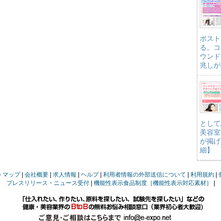
ポスト
る。コ
ウンド
兆しが
として
美容室
が掲げ
細】
トマップ
会社概要
求人情報
ヘルプ
利用者情報の外部送信について
利用規約
プレスリリース・ニュース受付
機能性表示食品制度［機能性表示対応素材］