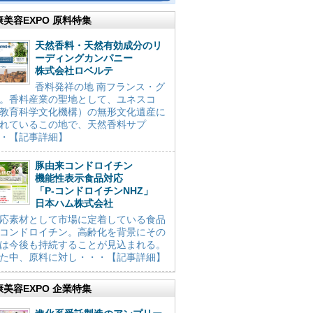
康美容EXPO 原料特集
天然香料・天然有効成分のリ
ーディングカンパニー
株式会社ロベルテ
香料発祥の地 南フランス・グ
。香料産業の聖地として、ユネスコ
教育科学文化機構）の無形文化遺産に
れているこの地で、天然香料サプ
・【記事詳細】
豚由来コンドロイチン
機能性表示食品対応
「P-コンドロイチンNHZ」
日本ハム株式会社
応素材として市場に定着している食品
コンドロイチン。高齢化を背景にその
は今後も持続することが見込まれる。
た中、原料に対し・・・【記事詳細】
康美容EXPO 企業特集