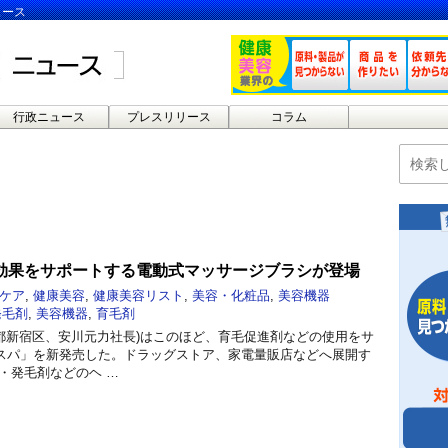
ュース
行政ニュース
プレスリリース
コラム
効果をサポートする電動式マッサージブラシが登場
ケア
,
健康美容
,
健康美容リスト
,
美容・化粧品
,
美容機器
発毛剤
,
美容機器
,
育毛剤
京都新宿区、安川元力社長)はこのほど、育毛促進剤などの使用をサ
スパ」を新発売した。ドラッグストア、家電量販店などへ展開す
・発毛剤などのヘ …