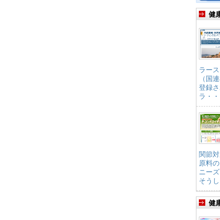
健
ラース
（国連
登録さ
ラ・・
関節対
原料の
ニーズ
そうし
健