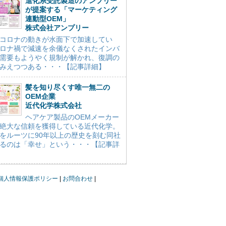
進化系受託製造のアンプリー
が提案する「マーケティング
連動型OEM」
株式会社アンプリー
コロナの動きが水面下で加速してい
ロナ禍で減速を余儀なくされたインバ
需要もようやく規制が解かれ、復調の
みえつつある・・・【記事詳細】
髪を知り尽くす唯一無二の
OEM企業
近代化学株式会社
ヘアケア製品のOEMメーカー
絶大な信頼を獲得している近代化学。
をルーツに90年以上の歴史を刻む同社
るのは「幸せ」という・・・【記事詳
個人情報保護ポリシー
お問合わせ