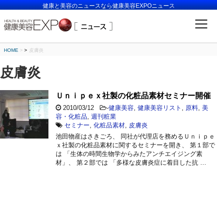
健康と美容のニュースなら健康美容EXPOニュース
HOME
>
皮膚炎
皮膚炎
Ｕｎｉｐｅｘ社製の化粧品素材セミナー開催
2010/03/12
-
健康美容
,
健康美容リスト
,
原料
,
美
容・化粧品
,
週刊粧業
セミナー
,
化粧品素材
,
皮膚炎
池田物産はさきごろ、 同社が代理店を務めるＵｎｉｐｅ
ｘ社製の化粧品素材に関するセミナーを開き、 第１部で
は 「生体の時間生物学からみたアンチエイジング素
材」、 第２部では 「多様な皮膚炎症に着目した抗 …