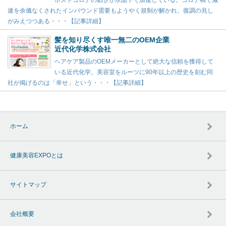
ポストコロナの動きが水面下で加速している。コロナ禍で減
速を余儀なくされたインバウンド需要もようやく規制が解かれ、復調の兆し
がみえつつある・・・【記事詳細】
髪を知り尽くす唯一無二のOEM企業
近代化学株式会社
ヘアケア製品のOEMメーカーとして絶大な信頼を獲得して
いる近代化学。美容室をルーツに90年以上の歴史を刻む同
社が掲げるのは「幸せ」という・・・【記事詳細】
ホーム
健康美容EXPOとは
サイトマップ
会社概要