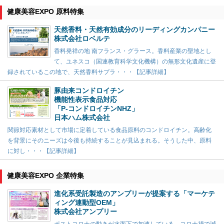
健康美容EXPO 原料特集
天然香料・天然有効成分のリーディングカンパニー
株式会社ロベルテ
香料発祥の地 南フランス・グラース。香料産業の聖地とし
て、ユネスコ（国連教育科学文化機構）の無形文化遺産に登
録されているこの地で、天然香料サプラ・・・【記事詳細】
豚由来コンドロイチン
機能性表示食品対応
「P-コンドロイチンNHZ」
日本ハム株式会社
関節対応素材として市場に定着している食品原料のコンドロイチン。高齢化
を背景にそのニーズは今後も持続することが見込まれる。そうした中、原料
に対し・・・【記事詳細】
健康美容EXPO 企業特集
進化系受託製造のアンプリーが提案する「マーケテ
ィング連動型OEM」
株式会社アンプリー