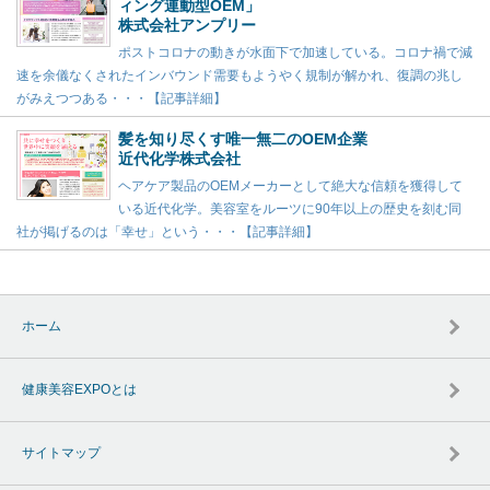
ィング連動型OEM」
株式会社アンプリー
ポストコロナの動きが水面下で加速している。コロナ禍で減
速を余儀なくされたインバウンド需要もようやく規制が解かれ、復調の兆し
がみえつつある・・・【記事詳細】
髪を知り尽くす唯一無二のOEM企業
近代化学株式会社
ヘアケア製品のOEMメーカーとして絶大な信頼を獲得して
いる近代化学。美容室をルーツに90年以上の歴史を刻む同
社が掲げるのは「幸せ」という・・・【記事詳細】
ホーム
健康美容EXPOとは
サイトマップ