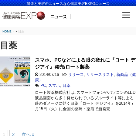
健康と美容のニュースなら健康美容EXPOニュース
HOME
>
目薬
目薬
スマホ、PCなどによる眼の疲れに『ロート デ
ジアイ』発売/ロート製薬
2014/07/16
-
リリース
,
リリースリスト
,
新商品（健
康）
PC
,
スマホ
,
目薬
ロート製薬株式会社は､スマートフォンやパソコンのLED
液晶画面から多く発せられているブルーライト等による
眼のダメージに効く目薬『ロート デジアイ』を2014年7
月15日（火）に全国の薬局・薬店で新発売 …
1
2
次へ »