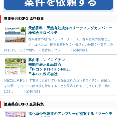
健康美容EXPO 原料特集
天然香料・天然有効成分のリーディングカンパニー
株式会社ロベルテ
香料発祥の地 南フランス・グラース。香料産業の聖地とし
て、ユネスコ（国連教育科学文化機構）の無形文化遺産に登
録されているこの地で、天然香料サプラ・・・【記事詳細】
豚由来コンドロイチン
機能性表示食品対応
「P-コンドロイチンNHZ」
日本ハム株式会社
関節対応素材として市場に定着している食品原料のコンドロイチン。高齢化
を背景にそのニーズは今後も持続することが見込まれる。そうした中、原料
に対し・・・【記事詳細】
健康美容EXPO 企業特集
進化系受託製造のアンプリーが提案する「マーケテ