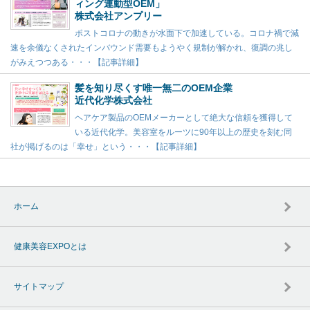
ィング連動型OEM」
株式会社アンプリー
ポストコロナの動きが水面下で加速している。コロナ禍で減
速を余儀なくされたインバウンド需要もようやく規制が解かれ、復調の兆し
がみえつつある・・・【記事詳細】
髪を知り尽くす唯一無二のOEM企業
近代化学株式会社
ヘアケア製品のOEMメーカーとして絶大な信頼を獲得して
いる近代化学。美容室をルーツに90年以上の歴史を刻む同
社が掲げるのは「幸せ」という・・・【記事詳細】
ホーム
健康美容EXPOとは
サイトマップ