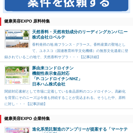
健康美容EXPO 原料特集
天然香料・天然有効成分のリーディングカンパニー
株式会社ロベルテ
香料発祥の地 南フランス・グラース。香料産業の聖地とし
て、ユネスコ（国連教育科学文化機構）の無形文化遺産に登
録されているこの地で、天然香料サプラ・・・【記事詳細】
豚由来コンドロイチン
機能性表示食品対応
「P-コンドロイチンNHZ」
日本ハム株式会社
関節対応素材として市場に定着している食品原料のコンドロイチン。高齢化
を背景にそのニーズは今後も持続することが見込まれる。そうした中、原料
に対し・・・【記事詳細】
健康美容EXPO 企業特集
進化系受託製造のアンプリーが提案する「マーケテ