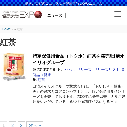
健康と美容のニュースなら健康美容EXPOニュース
HOME
>
紅茶
紅茶
特定保健用食品（トクホ）紅茶を発売/日清オ
イリオグループ
2013/01/16
-
トクホ
,
リリース
,
リリースリスト
,
新
商品（健康）
紅茶
日清オイリオグループ株式会社は、「おいしさ・健康・
美」の追求をコアコンセプトとし、特定保健用食品シリ
ーズを販売しております。2000年の発売以来、大変ご好
評をいただいている、食後の血糖値が気になる方向 …
1
2
3
次へ »