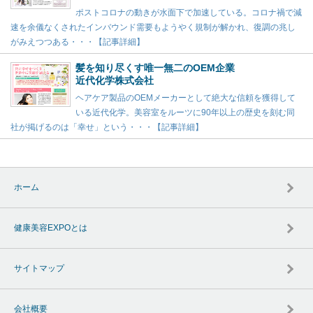
ポストコロナの動きが水面下で加速している。コロナ禍で減
速を余儀なくされたインバウンド需要もようやく規制が解かれ、復調の兆し
がみえつつある・・・【記事詳細】
髪を知り尽くす唯一無二のOEM企業
近代化学株式会社
ヘアケア製品のOEMメーカーとして絶大な信頼を獲得して
いる近代化学。美容室をルーツに90年以上の歴史を刻む同
社が掲げるのは「幸せ」という・・・【記事詳細】
ホーム
健康美容EXPOとは
サイトマップ
会社概要