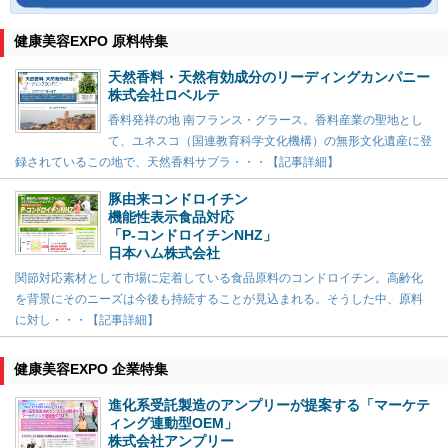
健康美容EXPO 原料特集
天然香料・天然有効成分のリーディングカンパニー
株式会社ロベルテ
香料発祥の地 南フランス・グラース。香料産業の聖地とし
て、ユネスコ（国連教育科学文化機構）の無形文化遺産に登
録されているこの地で、天然香料サプラ・・・【記事詳細】
豚由来コンドロイチン
機能性表示食品対応
「P-コンドロイチンNHZ」
日本ハム株式会社
関節対応素材として市場に定着している食品原料のコンドロイチン。高齢化
を背景にそのニーズは今後も持続することが見込まれる。そうした中、原料
に対し・・・【記事詳細】
健康美容EXPO 企業特集
進化系受託製造のアンプリーが提案する「マーケテ
ィング連動型OEM」
株式会社アンプリー