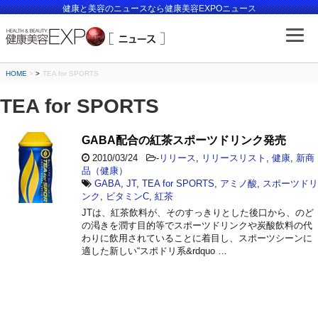
健康と美容のニュースなら健康美容EXPOニュース
HOME
>
TEA for SPORTS
TEA for SPORTS
GABA配合の紅茶スポーツドリンク発売
2010/03/24
-
リリース
,
リリースリスト
,
健康
,
新商
品（健康）
GABA
,
JT
,
TEA for SPORTS
,
アミノ酸
,
スポーツドリ
ンク
,
ビタミンC
,
紅茶
JTは、紅茶飲料が、そのすっきりとした後口から、のど
の渇きを潤す目的等でスポーツドリンクや炭酸飲料の代
わりに飲用されていることに着目し、スポーツシーンに
適した新しい“スポドリ系&rdquo …